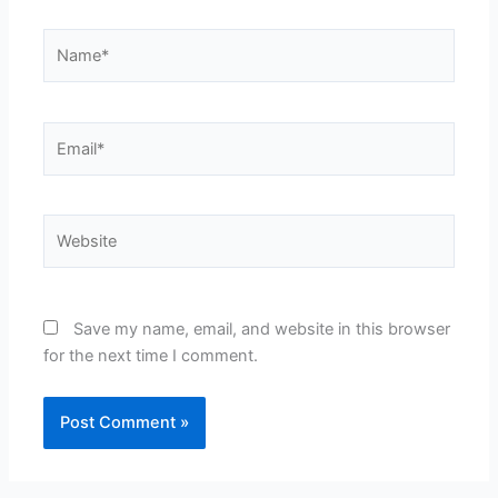
Name*
Email*
Website
Save my name, email, and website in this browser
for the next time I comment.