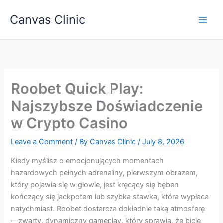
Skip
Canvas Clinic
to
Main
content
Men
Roobet Quick Play:
Najszybsze Doświadczenie
w Crypto Casino
Leave a Comment
/ By
Canvas Clinic
/
July 8, 2026
Kiedy myślisz o emocjonujących momentach
hazardowych pełnych adrenaliny, pierwszym obrazem,
który pojawia się w głowie, jest kręcący się bęben
kończący się jackpotem lub szybka stawka, która wypłaca
natychmiast. Roobet dostarcza dokładnie taką atmosferę
—zwarty, dynamiczny gameplay, który sprawia, że bicie