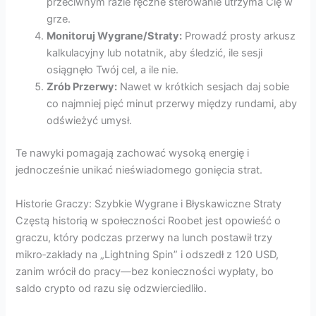
przeciwnym razie ręczne sterowanie utrzyma Cię w
grze.
Monitoruj Wygrane/Straty:
Prowadź prosty arkusz
kalkulacyjny lub notatnik, aby śledzić, ile sesji
osiągnęło Twój cel, a ile nie.
Zrób Przerwy:
Nawet w krótkich sesjach daj sobie
co najmniej pięć minut przerwy między rundami, aby
odświeżyć umysł.
Te nawyki pomagają zachować wysoką energię i
jednocześnie unikać nieświadomego gonięcia strat.
Historie Graczy: Szybkie Wygrane i Błyskawiczne Straty
Częstą historią w społeczności Roobet jest opowieść o
graczu, który podczas przerwy na lunch postawił trzy
mikro‑zakłady na „Lightning Spin” i odszedł z 120 USD,
zanim wrócił do pracy—bez konieczności wypłaty, bo
saldo crypto od razu się odzwierciedliło.