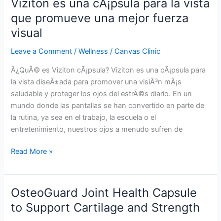
Viziton es una cÃ¡psula para la vista
ya
que promueve una mejor fuerza
Afya
visual
ili
Kuondoa
Leave a Comment
/
Wellness
/
Canvas Clinic
Ukaidi
na
Â¿QuÃ© es Viziton cÃ¡psula? Viziton es una cÃ¡psula para
Kukuza
la vista diseÃ±ada para promover una visiÃ³n mÃ¡s
Mwendo
saludable y proteger los ojos del estrÃ©s diario. En un
Laini
mundo donde las pantallas se han convertido en parte de
la rutina, ya sea en el trabajo, la escuela o el
entretenimiento, nuestros ojos a menudo sufren de
Viziton
Read More »
es
una
cÃ¡psula
OsteoGuard Joint Health Capsule
para
to Support Cartilage and Strength
la