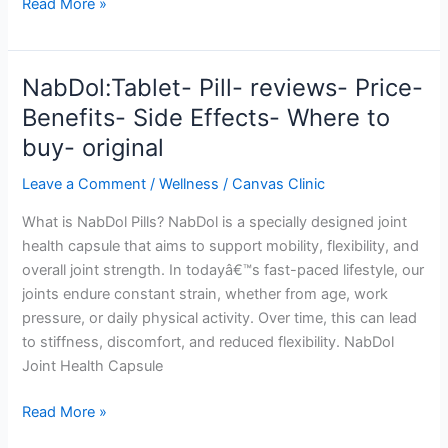
Dr.Power
Read More »
utilizar
হল
-
পুরুষদের
foro
স্বাস্থ্য
-
NabDol:Tablet- Pill- reviews- Price-
ক্যাপসুল
original
Benefits- Side Effects- Where to
যা
buy- original
যৌন
শক্তি
Leave a Comment
/
Wellness
/
Canvas Clinic
বৃদ্ধি
এবং
What is NabDol Pills? NabDol is a specially designed joint
সহনশীলতা
health capsule that aims to support mobility, flexibility, and
বৃদ্ধি
overall joint strength. In todayâ€™s fast-paced lifestyle, our
করে
joints endure constant strain, whether from age, work
pressure, or daily physical activity. Over time, this can lead
to stiffness, discomfort, and reduced flexibility. NabDol
Joint Health Capsule
NabDol:Tablet-
Read More »
Pill-