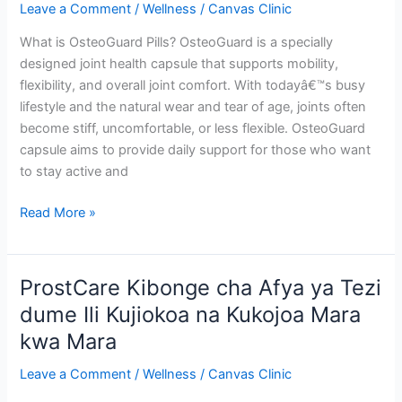
vista
Leave a Comment
/
Wellness
/
Canvas Clinic
que
What is OsteoGuard Pills? OsteoGuard is a specially
promueve
designed joint health capsule that supports mobility,
una
flexibility, and overall joint comfort. With todayâ€™s busy
mejor
lifestyle and the natural wear and tear of age, joints often
fuerza
become stiff, uncomfortable, or less flexible. OsteoGuard
visual
capsule aims to provide daily support for those who want
to stay active and
OsteoGuard
Read More »
Joint
Health
Capsule
ProstCare Kibonge cha Afya ya Tezi
to
dume Ili Kujiokoa na Kukojoa Mara
Support
kwa Mara
Cartilage
and
Leave a Comment
/
Wellness
/
Canvas Clinic
Strength