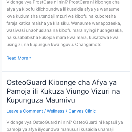
Vidonge vya ProstCare ni nini? ProstCare ni kibonge cha
afya ya kibofu kilichoundwa ili kusaidia afya ya wanaume
kwa kudumisha utendaji mzuri wa kibofu na kuboresha
faraja katika maisha ya kila siku. Wanaume wanapozeeka,
wasiwasi unaohusiana na kibofu mara nyingi huongezeka,
na kusababisha kukojoa mara kwa mara, kukatizwa kwa
usingizi, na kupungua kwa nguvu. Changamoto
ProstCare
Read More »
Kibonge
cha
Afya
OsteoGuard Kibonge cha Afya ya
ya
Pamoja ili Kukuza Viungo Vizuri na
Tezi
Kupunguza Maumivu
dume
Ili
Leave a Comment
/
Wellness
/
Canvas Clinic
Kujiokoa
na
Vidonge vya OsteoGuard ni nini? OsteoGuard ni kapsuli ya
Kukojoa
pamoja ya afya iliyoundwa mahususi kusaidia uhamaji,