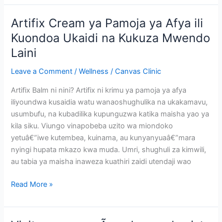
reviews-
Price-
Artifix Cream ya Pamoja ya Afya ili
Benefits-
Kuondoa Ukaidi na Kukuza Mwendo
Side
Laini
Effects-
Where
Leave a Comment
/
Wellness
/
Canvas Clinic
to
buy-
Artifix Balm ni nini? Artifix ni krimu ya pamoja ya afya
original
iliyoundwa kusaidia watu wanaoshughulika na ukakamavu,
usumbufu, na kubadilika kupunguzwa katika maisha yao ya
kila siku. Viungo vinapobeba uzito wa miondoko
yetuâ€”iwe kutembea, kuinama, au kunyanyuaâ€”mara
nyingi hupata mkazo kwa muda. Umri, shughuli za kimwili,
au tabia ya maisha inaweza kuathiri zaidi utendaji wao
Artifix
Read More »
Cream
ya
Pamoja