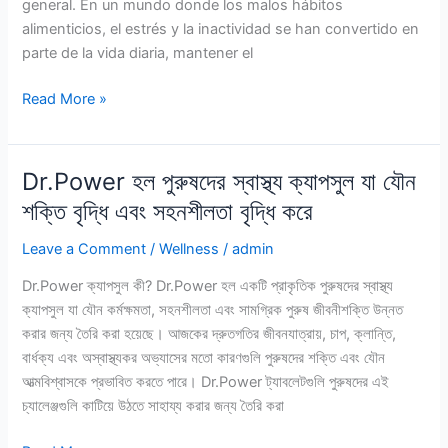
general. En un mundo donde los malos hábitos
Cómo
alimenticios, el estrés y la inactividad se han convertido en
utilizar
parte de la vida diaria, mantener el
-
foro
Diaten
Read More »
-
:
original
–
cápsula-
Dr.Power হল পুরুষদের স্বাস্থ্য ক্যাপসুল যা যৌন
opiniones
শক্তি বৃদ্ধি এবং সহনশীলতা বৃদ্ধি করে
-
Beneficios
Leave a Comment
/
Wellness
/
admin
-
Dr.Power ক্যাপসুল কী? Dr.Power হল একটি প্রাকৃতিক পুরুষদের স্বাস্থ্য
Ingredientes-
ক্যাপসুল যা যৌন কর্মক্ষমতা, সহনশীলতা এবং সামগ্রিক পুরুষ জীবনীশক্তি উন্নত
Precio
করার জন্য তৈরি করা হয়েছে। আজকের দ্রুতগতির জীবনযাত্রায়, চাপ, ক্লান্তি,
-
বার্ধক্য এবং অস্বাস্থ্যকর অভ্যাসের মতো কারণগুলি পুরুষদের শক্তি এবং যৌন
Donde
আত্মবিশ্বাসকে প্রভাবিত করতে পারে। Dr.Power ট্যাবলেটগুলি পুরুষদের এই
comprar
চ্যালেঞ্জগুলি কাটিয়ে উঠতে সাহায্য করার জন্য তৈরি করা
-
Cómo