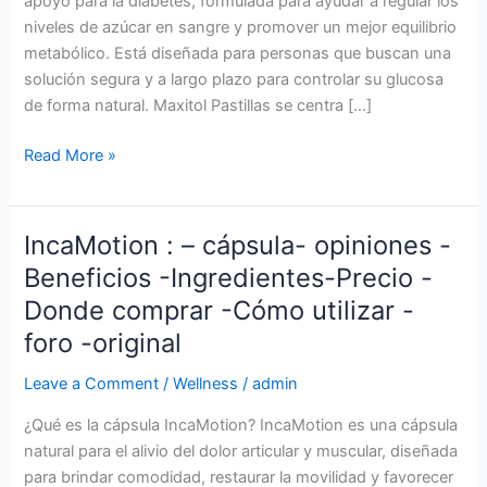
apoyo para la diabetes, formulada para ayudar a regular los
niveles de azúcar en sangre y promover un mejor equilibrio
metabólico. Está diseñada para personas que buscan una
solución segura y a largo plazo para controlar su glucosa
de forma natural. Maxitol Pastillas se centra […]
Maxitol
Read More »
es
una
cápsula
IncaMotion : – cápsula- opiniones -
para
Beneficios -Ingredientes-Precio -
la
Donde comprar -Cómo utilizar -
diabetes
que
foro -original
apoya
Leave a Comment
/
Wellness
/
admin
la
función
¿Qué es la cápsula IncaMotion? IncaMotion es una cápsula
de
natural para el alivio del dolor articular y muscular, diseñada
la
para brindar comodidad, restaurar la movilidad y favorecer