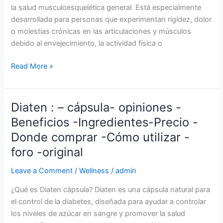
insulina
la salud musculoesquelética general. Está especialmente
de
desarrollada para personas que experimentan rigidez, dolor
forma
o molestias crónicas en las articulaciones y músculos
natural
debido al envejecimiento, la actividad física o
IncaMotion
Read More »
:
–
cápsula-
Diaten : – cápsula- opiniones -
opiniones
Beneficios -Ingredientes-Precio -
-
Donde comprar -Cómo utilizar -
Beneficios
-
foro -original
Ingredientes-
Leave a Comment
/
Wellness
/
admin
Precio
-
¿Qué es Diaten cápsula? Diaten es una cápsula natural para
Donde
el control de la diabetes, diseñada para ayudar a controlar
comprar
los niveles de azúcar en sangre y promover la salud
-