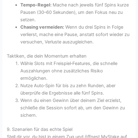
Tempo‑Regel:
Mache nach jeweils fünf Spins kurze
Pausen (30–60 Sekunden), um den Fokus neu zu
setzen.
Chasing vermeiden:
Wenn du drei Spins in Folge
verlierst, mache eine Pause, anstatt sofort wieder zu
versuchen, Verluste auszugleichen.
Taktiken, die dein Momentum erhalten
Wähle Slots mit Freispiel‑Features, die schnelle
Auszahlungen ohne zusätzliches Risiko
ermöglichen.
Nutze Auto‑Spin für bis zu zehn Runden, aber
überprüfe die Ergebnisse alle fünf Spins.
Wenn du einen Gewinn über deinem Ziel erzielst,
schließe die Session sofort ab, um den Gewinn zu
sichern.
9. Szenarien für das echte Spiel
Stell dir vor, du bist in einem Zug und öffnest MyStake auf