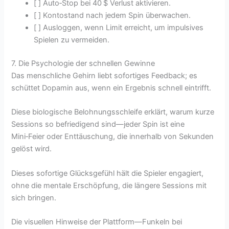
[ ] Auto‑Stop bei 40 $ Verlust aktivieren.
[ ] Kontostand nach jedem Spin überwachen.
[ ] Ausloggen, wenn Limit erreicht, um impulsives
Spielen zu vermeiden.
7. Die Psychologie der schnellen Gewinne
Das menschliche Gehirn liebt sofortiges Feedback; es
schüttet Dopamin aus, wenn ein Ergebnis schnell eintrifft.
Diese biologische Belohnungsschleife erklärt, warum kurze
Sessions so befriedigend sind—jeder Spin ist eine
Mini‑Feier oder Enttäuschung, die innerhalb von Sekunden
gelöst wird.
Dieses sofortige Glücksgefühl hält die Spieler engagiert,
ohne die mentale Erschöpfung, die längere Sessions mit
sich bringen.
Die visuellen Hinweise der Plattform—Funkeln bei