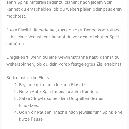
zehn Spins hintereinander zu planen; nach jedem Spin
kannst du entscheiden, ob du weiterspielen oder pausieren
möchtest.
Diese Flexibilität bedeutet, dass du das Tempo kontrollierst
—bei einer Verlustserie kannst du vor dem nächsten Spiel
aufhören.
Umgekehrt, wenn du eine Gewinnsträhne hast, kannst du
weiterspin­nen, bis du dein vorab festgelegtes Ziel erreichst.
So bleibst du im Fluss
Beginne mit einem kleinen Einsatz.
Nutze Auto‑Spin für bis zu zehn Runden.
Setze Stop‑Loss bei dem Doppelten deines
Einsatzes.
Gönn dir Pausen: Mache nach jeweils fünf Spins eine
kurze Pause.