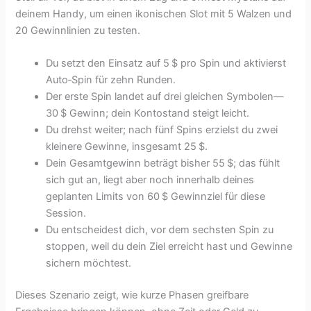
deinem Handy, um einen ikonischen Slot mit 5 Walzen und
20 Gewinnlinien zu testen.
Du setzt den Einsatz auf 5 $ pro Spin und aktivierst
Auto‑Spin für zehn Runden.
Der erste Spin landet auf drei gleichen Symbolen—
30 $ Gewinn; dein Kontostand steigt leicht.
Du drehst weiter; nach fünf Spins erzielst du zwei
kleinere Gewinne, insgesamt 25 $.
Dein Gesamtgewinn beträgt bisher 55 $; das fühlt
sich gut an, liegt aber noch innerhalb deines
geplanten Limits von 60 $ Gewinnziel für diese
Session.
Du entscheidest dich, vor dem sechsten Spin zu
stoppen, weil du dein Ziel erreicht hast und Gewinne
sichern möchtest.
Dieses Szenario zeigt, wie kurze Phasen greifbare