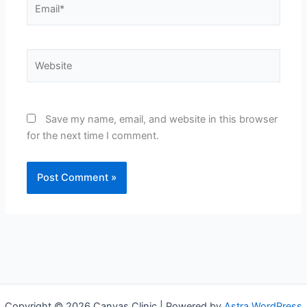
Website
Save my name, email, and website in this browser
for the next time I comment.
Copyright © 2026 Canvas Clinic | Powered by
Astra WordPress