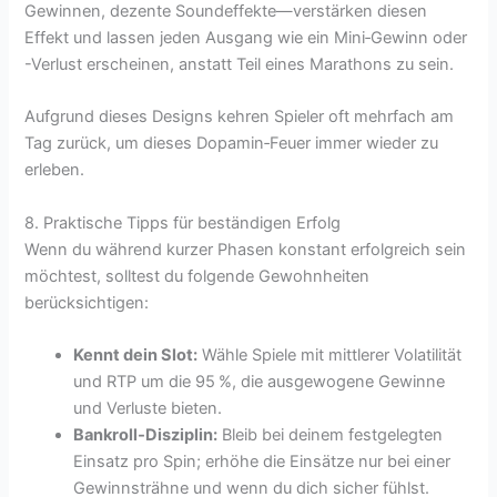
Gewinnen, dezente Soundeffekte—verstärken diesen
Effekt und lassen jeden Ausgang wie ein Mini‑Gewinn oder
-Verlust erscheinen, anstatt Teil eines Marathons zu sein.
Aufgrund dieses Designs kehren Spieler oft mehrfach am
Tag zurück, um dieses Dopamin‑Feuer immer wieder zu
erleben.
8. Praktische Tipps für beständigen Erfolg
Wenn du während kurzer Phasen konstant erfolgreich sein
möchtest, solltest du folgende Gewohnheiten
berücksichtigen:
Kennt dein Slot:
Wähle Spiele mit mittlerer Volatilität
und RTP um die 95 %, die ausgewogene Gewinne
und Verluste bieten.
Bankroll‑Disziplin:
Bleib bei deinem festgelegten
Einsatz pro Spin; erhöhe die Einsätze nur bei einer
Gewinnsträhne und wenn du dich sicher fühlst.