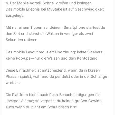
4. Der Mobile‑Vorteil: Schnell greifen und loslegen
Das mobile Erlebnis bei MyStake ist auf Geschwindigkeit
ausgelegt.
Mit nur einem Tippen auf deinem Smartphone startest du
den Slot und siehst die Walzen in weniger als zwei
Sekunden rotieren.
Das mobile Layout reduziert Unordnung: keine Sidebars,
keine Pop‑ups—nur die Walzen und dein Kontostand.
Diese Einfachheit ist entscheidend, wenn du in kurzen
Phasen spielst, während du pendelst oder in der Schlange
wartest.
Die Plattform bietet auch Push‑Benachrichtigungen für
Jackpot‑Alarme; so verpasst du keinen großen Gewinn,
auch wenn du nicht am Schreibtisch bist.