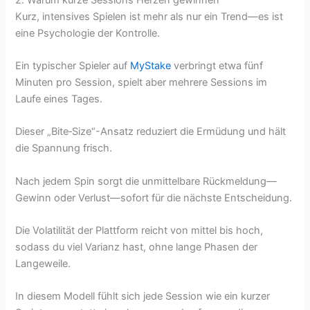
Kurz, intensives Spielen ist mehr als nur ein Trend—es ist
eine Psychologie der Kontrolle.
Ein typischer Spieler auf
MyStake
verbringt etwa fünf
Minuten pro Session, spielt aber mehrere Sessions im
Laufe eines Tages.
Dieser „Bite‑Size“-Ansatz reduziert die Ermüdung und hält
die Spannung frisch.
Nach jedem Spin sorgt die unmittelbare Rückmeldung—
Gewinn oder Verlust—sofort für die nächste Entscheidung.
Die Volatilität der Plattform reicht von mittel bis hoch,
sodass du viel Varianz hast, ohne lange Phasen der
Langeweile.
In diesem Modell fühlt sich jede Session wie ein kurzer