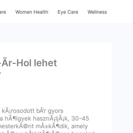
are
Women Health
Eye Care
Wellness
r-Hol lehet
y
kÃ¡rosodott bÅ‘r gyors
n a hÃ¶lgyek hasznÃ¡ljÃ¡k, 30-45
Ã³mesterkÃ©nt mÅ±kÃ¶dik, amely