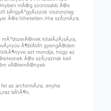
dmÃ©nyben mÃ©g szorosabb Ã©s
ofi bÅ‘rgyÃ³gyÃ¡szok viszonylag
ei Ã©s hihetetlen irha szÃ¡mÃ¡ra.
 mÃ³dszerÃ©nek kitalÃ¡lÃ¡sÃ¡ra,
abvÃ¡nyos Ã¶blÃ­tÅ‘t gyengÃ©den
Ã©zikÃ¶nyve azt mondja, hogy az
Ã©letesnek Ã©s szÃ¡raznak kell
 krÃ©m vÃ©lemÃ©nyek
fel az arcformÃ¡ra, enyhe
raz bÅ‘rÃ¶n.