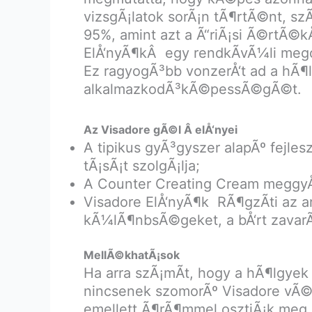
vizsgÃ¡latok sorÃ¡n tÃ¶rtÃ©nt, s
95%, amint azt a Ã“riÃ¡si Ã©rtÃ©kÅ
ElÅ‘nyÃ¶kÂ egy rendkÃ­vÃ¼li megol
Ez ragyogÃ³bb vonzerÅ‘t ad a hÃ¶l
alkalmazkodÃ³kÃ©pessÃ©gÃ©t.
Az Visadore gÃ©l Â elÅ‘nyei
A tipikus gyÃ³gyszer alapÃº fejles
tÃ¡sÃ¡t szolgÃ¡lja;
A Counter Creating Cream meggyÅ‘
Visadore ElÅ‘nyÃ¶k RÃ¶gzÃ­ti az ar
kÃ¼lÃ¶nbsÃ©geket, a bÅ‘rt zavarÃ
MellÃ©khatÃ¡sok
Ha arra szÃ¡mÃ­t, hogy a hÃ¶lgyek Ã
nincsenek szomorÃº Visadore vÃ
emellett Ã¶rÃ¶mmel osztjÃ¡k me