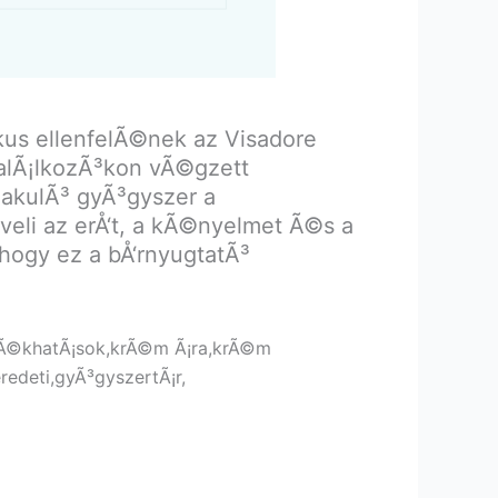
ikus ellenfelÃ©nek az Visadore
alÃ¡lkozÃ³kon vÃ©gzett
lakulÃ³ gyÃ³gyszer a
¶veli az erÅ‘t, a kÃ©nyelmet Ã©s a
 hogy ez a bÅ‘rnyugtatÃ³
lÃ©khatÃ¡sok,krÃ©m Ã¡ra,krÃ©m
edeti,gyÃ³gyszertÃ¡r,