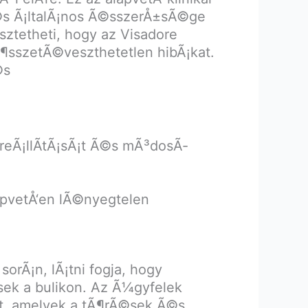
Ã©s Ã¡ltalÃ¡nos Ã©sszerÅ±sÃ©ge
©sztetheti, hogy az Visadore
Ã¶sszetÃ©veszthetetlen hibÃ¡kat.
©s
yreÃ¡llÃ­tÃ¡sÃ¡t Ã©s mÃ³dosÃ­
lapvetÅ‘en lÃ©nyegtelen
sorÃ¡n, lÃ¡tni fogja, hogy
k a bulikon. Az Ã¼gyfelek
t, amelyek a tÃ¶rÃ©sek Ã©s