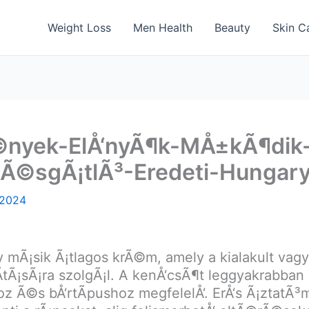
Weight Loss
Men Health
Beauty
Skin C
nyek-ElÅ‘nyÃ¶k-MÅ±kÃ¶dik-Ã
dÃ©sgÃ¡tlÃ³-Eredeti-Hungar
 2024
¡sik Ã¡tlagos krÃ©m, amely a kialakult vagy 
lÃ­tÃ¡sÃ¡ra szolgÃ¡l. A kenÅ‘csÃ¶t leggyakrabba
z Ã©s bÅ‘rtÃ­pushoz megfelelÅ‘. ErÅ‘s Ã¡ztat