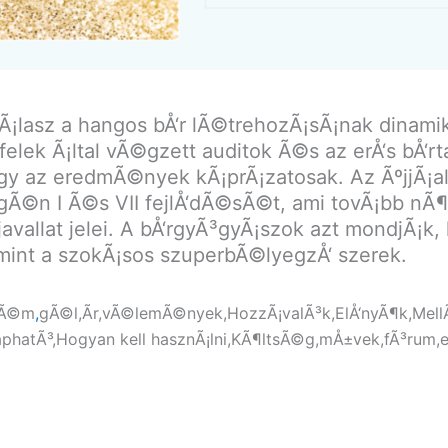
vÃ¡lasz a hangos bÅ‘r lÃ©trehozÃ¡sÃ¡nak dinam
k Ã¡ltal vÃ©gzett auditok Ã©s az erÅ‘s bÅ‘rt
gy az eredmÃ©nyek kÃ¡prÃ¡zatosak. Az ÃºjjÃ¡a
lagÃ©n I Ã©s VII fejlÅ‘dÃ©sÃ©t, ami tovÃ¡bb nÃ
avallat jelei. A bÅ‘rgyÃ³gyÃ¡szok azt mondjÃ¡k,
nt a szokÃ¡sos szuperbÃ©lyegzÅ‘ szerek.
rÃ©m
,
gÃ©l,Ãr,vÃ©lemÃ©nyek,HozzÃ¡valÃ³k,ElÅ‘nyÃ¶k,Mel
atÃ³,Hogyan kell hasznÃ¡lni,KÃ¶ltsÃ©g,mÅ±vek,fÃ³rum,er