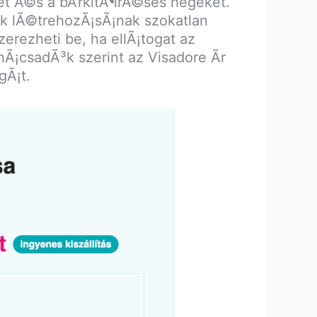
eket Ã©s a bÅ‘rkitÃ¶rÃ©ses hegeket.
 lÃ©trehozÃ¡sÃ¡nak szokatlan
rezheti be, ha ellÃ¡togat az
nÃ¡csadÃ³k szerint az Visadore Ãr
gÃ¡t.