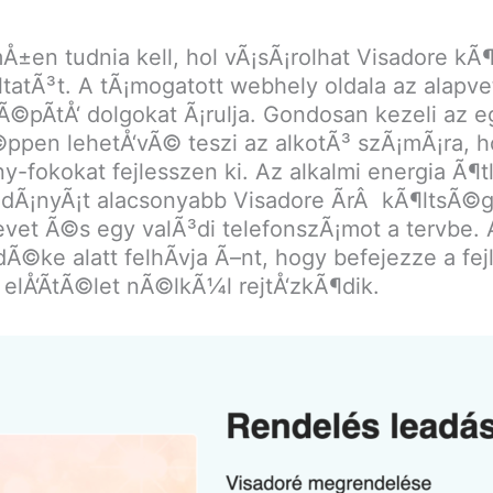
Å±en tudnia kell, hol vÃ¡sÃ¡rolhat Visadore kÃ
ltatÃ³t. A tÃ¡mogatott webhely oldala az alapvet
jraÃ©pÃ­tÅ‘ dolgokat Ã¡rulja. Gondosan kezeli az
ppen lehetÅ‘vÃ© teszi az alkotÃ³ szÃ¡mÃ¡ra, h
okat fejlesszen ki. Az alkalmi energia Ã¶tle
Ã¡nyÃ¡t alacsonyabb Visadore ÃrÂ kÃ¶ltsÃ©g
nevet Ã©s egy valÃ³di telefonszÃ¡mot a tervb
Ã©ke alatt felhÃ­vja Ã–nt, hogy befejezze a fej
Å‘Ã­tÃ©let nÃ©lkÃ¼l rejtÅ‘zkÃ¶dik.