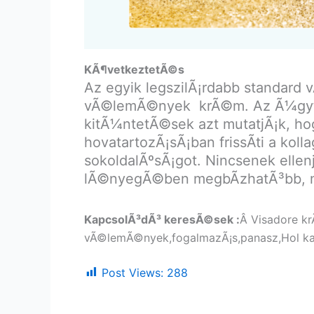
KÃ¶vetkeztetÃ©s
Az egyik legszilÃ¡rdabb standard 
vÃ©lemÃ©nyek krÃ©m. Az Ã¼gyfele
kitÃ¼ntetÃ©sek azt mutatjÃ¡k, ho
hovatartozÃ¡sÃ¡ban frissÃ­ti a kol
sokoldalÃºsÃ¡got. Nincsenek ellenj
lÃ©nyegÃ©ben megbÃ­zhatÃ³bb, mi
KapcsolÃ³dÃ³ keresÃ©sek :
Â Visadore k
vÃ©lemÃ©nyek,fogalmazÃ¡s,panasz,Hol kaph
Post Views:
288