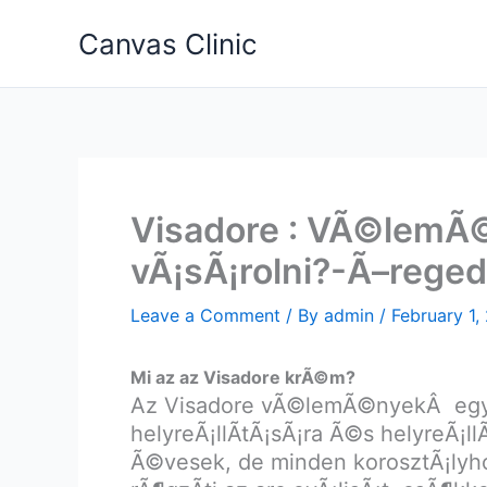
Skip
Canvas Clinic
to
content
Visadore : VÃ©lemÃ©
vÃ¡sÃ¡rolni?-Ã–rege
Leave a Comment
/ By
admin
/
February 1,
Mi az az Visadore krÃ©m?
Az Visadore vÃ©lemÃ©nyekÂ egy mÃ
helyreÃ¡llÃ­tÃ¡sÃ¡ra Ã©s helyreÃ¡l
Ã©vesek, de minden korosztÃ¡lyho