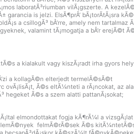
zÃ¡mos laboratÃ³riumban vilÃ¡gszerte. A kezel
± garancia is jelzi. ElsÃ¶prÅ‘ bÃ¡torÃ­tÃ¡sra kÃ
dÃ¡s a csillogÃ³ bÅ‘rre, amely nem tartalmaz 
gyeknek, valamint tÃ¡mogatja a bÅ‘r erejÃ©t Ã
ztÃ©s a kialakult vagy kiszÃ¡radt irha gyors hel
zi a kollagÃ©n elterjedt termelÃ©sÃ©t
c ovÃ¡lisÃ¡t, Ã©s eltÃ¼nteti a rÃ¡ncokat, az a
³ hegeket Ã©s a szem alatti pattanÃ¡sokat;
¡ltal elmondottakat fogja kÃ¶rÃ¼l a vizsgÃ¡lat 
©lemÃ©nyek felmÃ©rÃ©sek Ã©s kitÃ¼ntetÃ©se
g a becsapÃ³dÃ¡skor kÃ©szÃ¼lt fÃ©nykÃ©peke