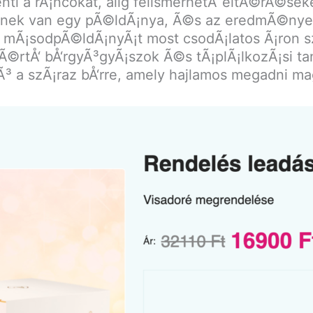
kenti a rÃ¡ncokat, alig felismerhetÅ‘ eltÃ©rÃ©s
nek van egy pÃ©ldÃ¡nya, Ã©s az eredmÃ©nyek
mÃ¡sodpÃ©ldÃ¡nyÃ¡t most csodÃ¡latos Ã¡ron sze
Ã©rtÅ‘ bÅ‘rgyÃ³gyÃ¡szok Ã©s tÃ¡plÃ¡lkozÃ¡si ta
Ã³ a szÃ¡raz bÅ‘rre, amely hajlamos megadni ma