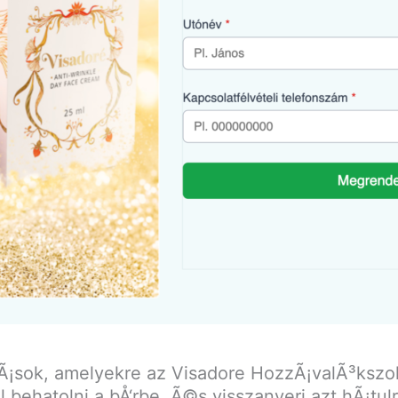
dÃ¡sok, amelyekre az Visadore HozzÃ¡valÃ³ks
hatolni a bÅ‘rbe, Ã©s visszanyeri azt hÃ¡tulrÃ³l