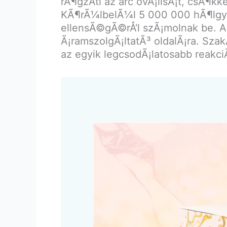
rÃ¶gzÃ­ti az arc ovÃ¡lisÃ¡t, csÃ¶k
KÃ¶rÃ¼lbelÃ¼l 5 000 000 hÃ¶lgy
ellensÃ©gÃ©rÅ‘l szÃ¡molnak be. A 
Ã¡ramszolgÃ¡ltatÃ³ oldalÃ¡ra. Szak
az egyik legcsodÃ¡latosabb reakci