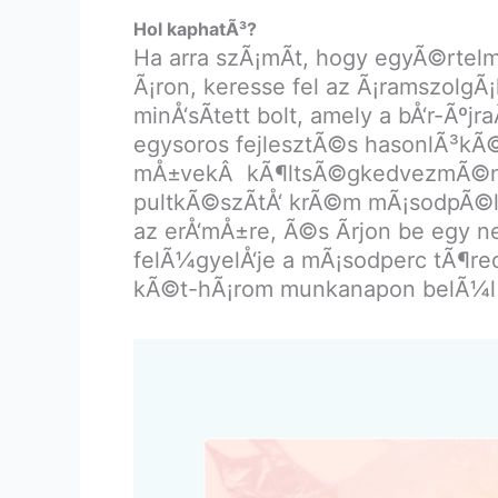
Hol kaphatÃ³?
Ha arra szÃ¡mÃ­t, hogy egyÃ©rtelm
Ã¡ron, keresse fel az Ã¡ramszolgÃ¡
minÅ‘sÃ­tett bolt, amely a bÅ‘r-Ãº
egysoros fejlesztÃ©s hasonlÃ³kÃ©
mÅ±vekÂ kÃ¶ltsÃ©gkedvezmÃ©ny-fok
pultkÃ©szÃ­tÅ‘ krÃ©m mÃ¡sodpÃ©ld
az erÅ‘mÅ±re, Ã©s Ã­rjon be egy 
felÃ¼gyelÅ‘je a mÃ¡sodperc tÃ¶red
kÃ©t-hÃ¡rom munkanapon belÃ¼l el