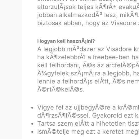
eltorzulÃ¡sok teljes kÃ¶rÅ± eva
jobban alkalmazkodÃ³ lesz, mikÃ¶z
biztosak abban, hogy az Visadore
Hogyan kell hasznÃ¡lni?
A legjobb mÃ³dszer az Visadore k
ha kÃ¶zelebbrÅ‘l a freebee-ben ha
kell felhordani, Ã©s az arcfelÃ©
Ã¼gyfelek szÃ¡mÃ¡ra a legjobb, ha
lennie a felhordÃ¡s elÅ‘tt, Ã©s 
Ã©rtÃ©kelÃ©s.
Vigye fel az ujjbegyÃ©re a krÃ©m
dÃ¶rzsÃ¶lÃ©ssel. Gyakorold ezt 
Tartsa szem elÅ‘tt a hihetetlen ti
IsmÃ©telje meg ezt a keretet meg