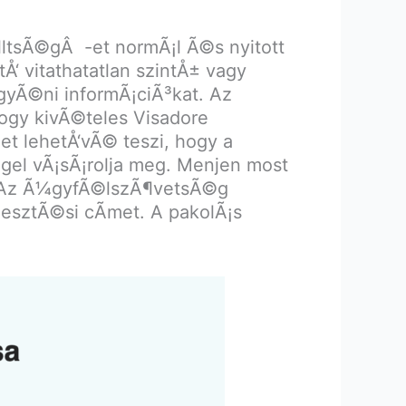
¶ltsÃ©gÂ -et normÃ¡l Ã©s nyitott
Å‘ vitathatatlan szintÅ± vagy
 egyÃ©ni informÃ¡ciÃ³kat. Az
ogy kivÃ©teles Visadore
t lehetÅ‘vÃ© teszi, hogy a
gel vÃ¡sÃ¡rolja meg. Menjen most
e. Az Ã¼gyfÃ©lszÃ¶vetsÃ©g
lesztÃ©si cÃ­met. A pakolÃ¡s