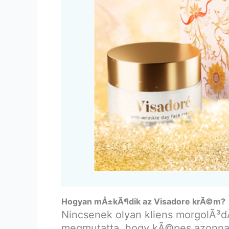
Hogyan mÅ±kÃ¶dik az Visadore krÃ©m?
Nincsenek olyan kliens morgolÃ³
megmutatta, hogy kÃ©pes azonnal be