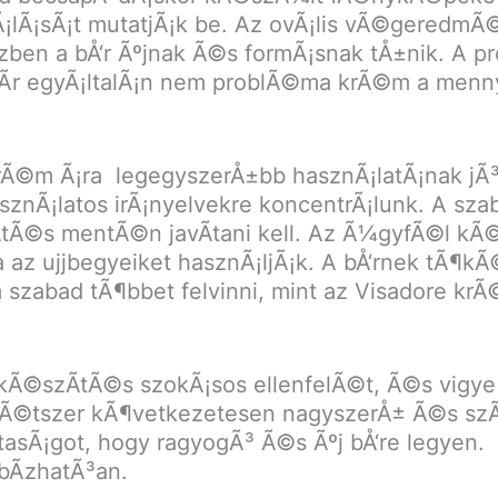
kuÃ¡lÃ¡sÃ¡t mutatjÃ¡k be. Az ovÃ¡lis vÃ©gere
ben a bÅ‘r Ãºjnak Ã©s formÃ¡snak tÅ±nik. A pr
 Ãr egyÃ¡ltalÃ¡n nem problÃ©ma krÃ©m a menny
rÃ©m Ã¡ra legegyszerÅ±bb hasznÃ¡latÃ¡nak jÃ³
sznÃ¡latos irÃ¡nyelvekre koncentrÃ¡lunk. A sz
pÃ­tÃ©s mentÃ©n javÃ­tani kell. Az Ã¼gyfÃ©l k
 az ujjbegyeiket hasznÃ¡ljÃ¡k. A bÅ‘rnek tÃ¶k
nem szabad tÃ¶bbet felvinni, mint az Visadore
kÃ©szÃ­tÃ©s szokÃ¡sos ellenfelÃ©t, Ã©s vigye 
kÃ©tszer kÃ¶vetkezetesen nagyszerÅ± Ã©s szÃ¡
sztasÃ¡got, hogy ragyogÃ³ Ã©s Ãºj bÅ‘re legyen.
bÃ­zhatÃ³an.