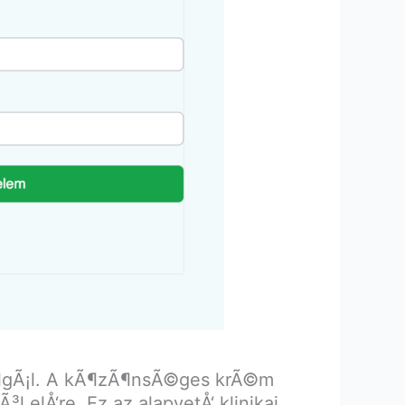
zolgÃ¡l. A kÃ¶zÃ¶nsÃ©ges krÃ©m
 elÅ‘re. Ez az alapvetÅ‘ klinikai