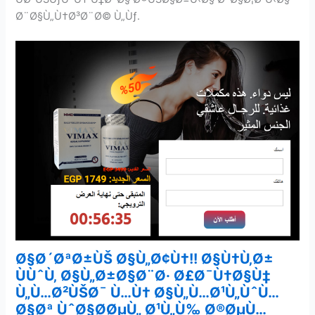
Ø¨Ø§Ù„Ù†Ø³Ø¨Ø© Ù„Ùƒ.
Ø§Ø´ØªØ±ÙŠ
Ø§Ù„Ø¢Ù†!!
Ø§Ù†Ù‚Ø±
ÙÙˆÙ‚
Ø§Ù„Ø±Ø§Ø¨Ø·
Ø£Ø¯Ù†Ø§Ù‡
Ù„Ù…Ø²ÙŠØ¯
Ù…Ù†
Ø§Ù„Ù…Ø¹Ù„ÙˆÙ…
Ø§Øª
ÙˆØ§Ø­ØµÙ„
Ø¹Ù„Ù‰
Ø®ØµÙ…