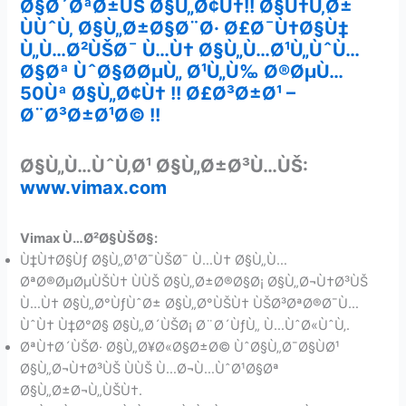
Ø§Ø´ØªØ±ÙŠ
Ø§Ù„Ø¢Ù†!!
Ø§Ù†Ù‚Ø±
ÙÙˆÙ‚
Ø§Ù„Ø±Ø§Ø¨Ø·
Ø£Ø¯Ù†Ø§Ù‡
Ù„Ù…Ø²ÙŠØ¯
Ù…Ù†
Ø§Ù„Ù…Ø¹Ù„ÙˆÙ…
Ø§Øª
ÙˆØ§Ø­ØµÙ„
Ø¹Ù„Ù‰
Ø®ØµÙ…
50
Ùª
Ø§Ù„Ø¢Ù† !!
Ø£Ø³Ø±Ø¹ –
Ø¨Ø³Ø±Ø¹Ø© !!
Ø§Ù„Ù…ÙˆÙ‚Ø¹
Ø§Ù„Ø±Ø³Ù…ÙŠ:
www.vimax.com
Vimax Ù…Ø²Ø§ÙŠØ§:
Ù‡Ù†Ø§Ùƒ Ø§Ù„Ø¹Ø¯ÙŠØ¯ Ù…Ù† Ø§Ù„Ù…
ØªØ®ØµØµÙŠÙ† ÙÙŠ Ø§Ù„Ø±Ø®Ø§Ø¡ Ø§Ù„Ø¬Ù†Ø³ÙŠ
Ù…Ù† Ø§Ù„Ø°ÙƒÙˆØ± Ø§Ù„Ø°ÙŠÙ† ÙŠØ³ØªØ®Ø¯Ù…
ÙˆÙ† Ù‡Ø°Ø§ Ø§Ù„Ø´ÙŠØ¡ Ø¨Ø´ÙƒÙ„ Ù…ÙˆØ«ÙˆÙ‚.
ØªÙ†Ø´ÙŠØ· Ø§Ù„Ø¥Ø«Ø§Ø±Ø© ÙˆØ§Ù„Ø¯Ø§ÙØ¹
Ø§Ù„Ø¬Ù†Ø³ÙŠ ÙÙŠ Ù…Ø¬Ù…ÙˆØ¹Ø§Øª
Ø§Ù„Ø±Ø¬Ù„ÙŠÙ†.