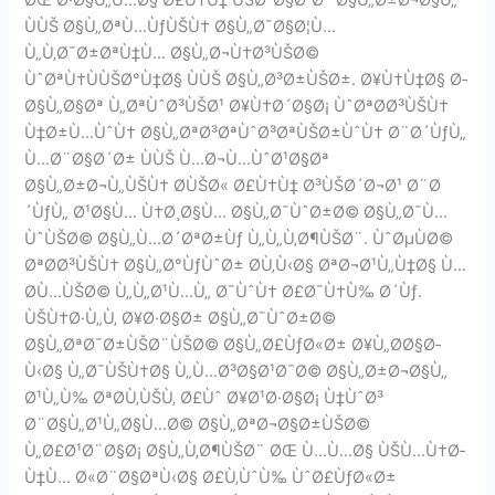
ÙÙŠ Ø§Ù„ØªÙ…ÙƒÙŠÙ† Ø§Ù„Ø¯Ø§Ø¦Ù…
Ù„Ù‚Ø¯Ø±ØªÙ‡Ù… Ø§Ù„Ø¬Ù†Ø³ÙŠØ©
ÙˆØªÙ†ÙÙŠØ°Ù‡Ø§ ÙÙŠ Ø§Ù„Ø³Ø±ÙŠØ±. Ø¥Ù†Ù‡Ø§ Ø­
Ø§Ù„Ø§Øª Ù„ØªÙˆØ³ÙŠØ¹ Ø¥Ù†Ø´Ø§Ø¡ ÙˆØªØ­Ø³ÙŠÙ†
Ù‡Ø±Ù…ÙˆÙ† Ø§Ù„ØªØ³ØªÙˆØ³ØªÙŠØ±ÙˆÙ† Ø¨Ø´ÙƒÙ„
Ù…Ø¨Ø§Ø´Ø± ÙÙŠ Ù…Ø¬Ù…ÙˆØ¹Ø§Øª
Ø§Ù„Ø±Ø¬Ù„ÙŠÙ† Ø­ÙŠØ« Ø£Ù†Ù‡ Ø³ÙŠØ´Ø¬Ø¹ Ø¨Ø
´ÙƒÙ„ Ø¹Ø§Ù… Ù†Ø¸Ø§Ù… Ø§Ù„Ø¯ÙˆØ±Ø© Ø§Ù„Ø¯Ù…
ÙˆÙŠØ© Ø§Ù„Ù…Ø´ØªØ±Ùƒ Ù„Ù„Ù‚Ø¶ÙŠØ¨. ÙˆØµÙØ©
ØªØ­Ø³ÙŠÙ† Ø§Ù„Ø°ÙƒÙˆØ± Ø­Ù‚Ù‹Ø§ ØªØ¬Ø¹Ù„Ù‡Ø§ Ù…
Ø­Ù…ÙŠØ© Ù„Ù„Ø¹Ù…Ù„ Ø¯ÙˆÙ† Ø£Ø¯Ù†Ù‰ Ø´Ùƒ.
ÙŠÙ†Ø·Ù„Ù‚ Ø¥Ø·Ø§Ø± Ø§Ù„Ø¯ÙˆØ±Ø©
Ø§Ù„ØªØ¯Ø±ÙŠØ¨ÙŠØ© Ø§Ù„Ø£ÙƒØ«Ø± Ø¥Ù„Ø­Ø§Ø­
Ù‹Ø§ Ù„Ø¯ÙŠÙ†Ø§ Ù„Ù…Ø³Ø§Ø¹Ø¯Ø© Ø§Ù„Ø±Ø¬Ø§Ù„
Ø¹Ù„Ù‰ ØªØ­Ù‚ÙŠÙ‚ Ø£Ùˆ Ø¥Ø¹Ø·Ø§Ø¡ Ù‡ÙˆØ³
Ø¨Ø§Ù„Ø¹Ù„Ø§Ù…Ø© Ø§Ù„ØªØ¬Ø§Ø±ÙŠØ©
Ù„Ø£Ø¹Ø¨Ø§Ø¡ Ø§Ù„Ù‚Ø¶ÙŠØ¨ ØŒ Ù…Ù…Ø§ ÙŠÙ…Ù†Ø­
Ù‡Ù… Ø«Ø¨Ø§ØªÙ‹Ø§ Ø£Ù‚ÙˆÙ‰ ÙˆØ£ÙƒØ«Ø±