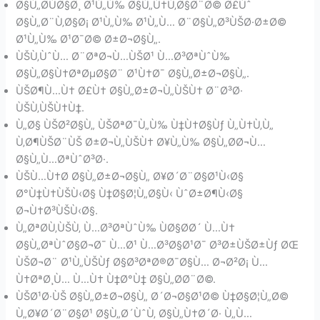
Ø§Ù„Ø­ÙØ§Ø¸ Ø¹Ù„Ù‰ Ø§Ù„Ù†Ù‚Ø§Ø¨Ø© Ø£Ùˆ
Ø§Ù„Ø¨Ù‚Ø§Ø¡ Ø¹Ù„Ù‰ Ø¹Ù„Ù… Ø¨Ø§Ù„Ø³ÙŠØ·Ø±Ø©
Ø¹Ù„Ù‰ Ø¹Ø¯Ø© Ø±Ø¬Ø§Ù„.
ÙŠÙ‚ÙˆÙ… Ø¨ØªØ¬Ù…ÙŠØ¹ Ù…Ø³ØªÙˆÙ‰
Ø§Ù„Ø§Ù†ØªØµØ§Ø¨ Ø¹Ù†Ø¯ Ø§Ù„Ø±Ø¬Ø§Ù„.
ÙŠØ¶Ù…Ù† Ø£Ù† Ø§Ù„Ø±Ø¬Ù„ÙŠÙ† Ø¨Ø³Ø·
ÙŠÙ‚ÙŠÙ†Ù‡.
Ù„Ø§ ÙŠØ²Ø§Ù„ ÙŠØªØ¯Ù„Ù‰ Ù‡Ù†Ø§Ùƒ Ù„Ù†Ù‚Ù„
Ù‚Ø¶ÙŠØ¨ÙŠ Ø±Ø¬Ù„ÙŠÙ† Ø¥Ù„Ù‰ Ø§Ù„Ø­Ø¬Ù…
Ø§Ù„Ù…ØªÙˆØ³Ø·.
ÙŠÙ…Ù†Ø­ Ø§Ù„Ø±Ø¬Ø§Ù„ Ø¥Ø´Ø¨Ø§Ø¹Ù‹Ø§
Ø°Ù‡Ù†ÙŠÙ‹Ø§ Ù‡Ø§Ø¦Ù„Ø§Ù‹ ÙˆØ±Ø¶Ù‹Ø§
Ø¬Ù†Ø³ÙŠÙ‹Ø§.
Ù„ØªØ­Ù‚ÙŠÙ‚ Ù…Ø³ØªÙˆÙ‰ ÙØ§Ø­Ø´ Ù…Ù†
Ø§Ù„ØªÙˆØ§Ø¬Ø¯ Ù…Ø¹ Ù…Ø³Ø§Ø¹Ø¯ Ø³Ø±ÙŠØ±Ùƒ ØŒ
ÙŠØ¬Ø¨ Ø¹Ù„ÙŠÙƒ Ø§Ø³ØªØ®Ø¯Ø§Ù… Ø¬Ø²Ø¡ Ù…
Ù†ØªØ¸Ù… Ù…Ù† Ù‡Ø°Ù‡ Ø§Ù„Ø­Ø¨Ø©.
ÙŠØ¹Ø·ÙŠ Ø§Ù„Ø±Ø¬Ø§Ù„ Ø´Ø¬Ø§Ø¹Ø© Ù‡Ø§Ø¦Ù„Ø©
Ù„Ø¥Ø´Ø¨Ø§Ø¹ Ø§Ù„Ø´ÙˆÙ‚ Ø§Ù„Ù†Ø´Ø· Ù„Ù…