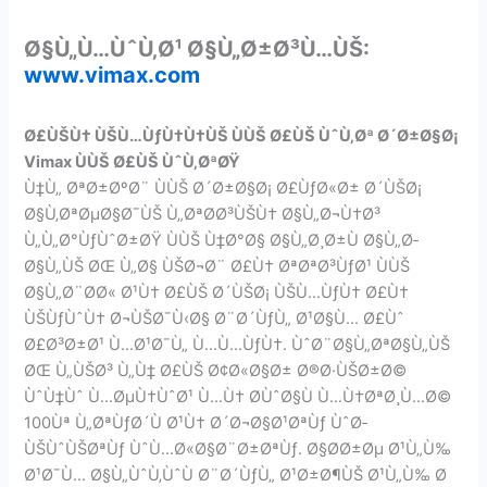
Ø§Ù„Ù…ÙˆÙ‚Ø¹
Ø§Ù„Ø±Ø³Ù…ÙŠ:
www.vimax.com
Ø£ÙŠÙ† ÙŠÙ…ÙƒÙ†Ù†ÙŠ ÙÙŠ Ø£ÙŠ ÙˆÙ‚Øª Ø´Ø±Ø§Ø¡
Vimax ÙÙŠ Ø£ÙŠ ÙˆÙ‚ØªØŸ
Ù‡Ù„ ØªØ±ØºØ¨ ÙÙŠ Ø´Ø±Ø§Ø¡ Ø£ÙƒØ«Ø± Ø´ÙŠØ¡
Ø§Ù‚ØªØµØ§Ø¯ÙŠ Ù„ØªØ­Ø³ÙŠÙ† Ø§Ù„Ø¬Ù†Ø³
Ù„Ù„Ø°ÙƒÙˆØ±ØŸ ÙÙŠ Ù‡Ø°Ø§ Ø§Ù„Ø¸Ø±Ù Ø§Ù„Ø­
Ø§Ù„ÙŠ ØŒ Ù„Ø§ ÙŠØ¬Ø¨ Ø£Ù† ØªØªØ³ÙƒØ¹ ÙÙŠ
Ø§Ù„Ø¨Ø­Ø« Ø¹Ù† Ø£ÙŠ Ø´ÙŠØ¡ ÙŠÙ…ÙƒÙ† Ø£Ù†
ÙŠÙƒÙˆÙ† Ø¬ÙŠØ¯Ù‹Ø§ Ø¨Ø´ÙƒÙ„ Ø¹Ø§Ù… Ø£Ùˆ
Ø£Ø³Ø±Ø¹ Ù…Ø¹Ø¯Ù„ Ù…Ù…ÙƒÙ†. ÙˆØ¨Ø§Ù„ØªØ§Ù„ÙŠ
ØŒ Ù„ÙŠØ³ Ù„Ù‡ Ø£ÙŠ Ø¢Ø«Ø§Ø± Ø®Ø·ÙŠØ±Ø©
ÙˆÙ‡Ùˆ Ù…ØµÙ†ÙˆØ¹ Ù…Ù† Ø­ÙˆØ§Ù Ù…Ù†ØªØ¸Ù…Ø©
100Ùª Ù„ØªÙƒØ´Ù Ø¹Ù† Ø´Ø¬Ø§Ø¹ØªÙƒ ÙˆØ­
ÙŠÙˆÙŠØªÙƒ ÙˆÙ…Ø«Ø§Ø¨Ø±ØªÙƒ. Ø§Ø­Ø±Øµ Ø¹Ù„Ù‰
Ø¹Ø¯Ù… Ø§Ù„ÙˆÙ‚ÙˆÙ Ø¨Ø´ÙƒÙ„ Ø¹Ø±Ø¶ÙŠ Ø¹Ù„Ù‰ Ø