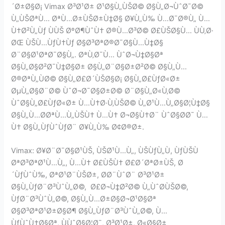
´Ø±Ø§Ø¡ Vimax Ø³Ø¹Ø± Ø¹Ø§Ù„ÙŠØ© Ø§Ù„Ø¬ÙˆØ¯Ø©
Ù„ÙŠØªÙ… ØªÙ…Ø±ÙŠØ±Ù‡Ø§ Ø¥Ù„Ù‰ Ù…Ø¯Ø®Ù„ Ù…
Ù†Ø²Ù„Ùƒ ÙÙŠ ØºØ¶ÙˆÙ† Ø®Ù…Ø³Ø© Ø£ÙŠØ§Ù… ÙÙ‚Ø·
ØŒ ÙŠÙ…ÙƒÙ†Ùƒ Ø§Ø³ØªØ®Ø¯Ø§Ù…Ù‡Ø§
Ø¨Ø§Ø¹ØªØ¯Ø§Ù„. ØªÙ‚Ø¯Ù… ÙˆØ¬Ù‡Ø§Øª
Ø§Ù„Ø§Ø²Ø¯Ù‡Ø§Ø± Ø§Ù„Ø¨Ø§Ø±Ø²Ø© Ø§Ù„Ù…
Ø®ØªÙ„ÙØ© Ø§Ù„Ø£Ø´ÙŠØ§Ø¡ Ø§Ù„Ø£ÙƒØ«Ø±
ØµÙ„Ø§Ø¨Ø© ÙˆØ¬Ø¯Ø§Ø±Ø© Ø¨Ø§Ù„Ø«Ù‚Ø©
ÙˆØ§Ù„Ø£ÙƒØ«Ø± Ù…Ù†Ø·Ù‚ÙŠØ© Ù„Ø¹Ù…Ù„Ø§Ø¦Ù‡Ø§
Ø§Ù„Ù…Ø­ØªÙ…Ù„ÙŠÙ† Ù…Ù† Ø¬Ø§Ù†Ø¨ ÙˆØ§Ø­Ø¯ Ù…
Ù† Ø§Ù„ÙƒÙˆÙƒØ¨ Ø¥Ù„Ù‰ Ø¢Ø®Ø±.
Vimax: Ø¥Ø¨Ø¯Ø§Ø¹ÙŠ, ÙŠØ¹Ù…Ù„, ÙŠÙƒÙ„Ù, ÙƒÙŠÙ
ØªØ³ØªØ¹Ù…Ù„, Ù…Ù† Ø£ÙŠÙ† Ø£Ø´ØªØ±ÙŠ, Ø
´ÙƒÙˆÙ‰, ØªØ¹Ø¨ÙŠØ±, Ø­Ø¨ÙˆØ¨ Ø³Ø¹Ø±
Ø§Ù„ÙƒØ¨Ø³ÙˆÙ„Ø©, Ø£Ø¬Ù‡Ø²Ø© Ù„ÙˆØ­ÙŠØ©,
ÙƒØ¨Ø³ÙˆÙ„Ø©, Ø§Ù„Ù…Ø±Ø§Ø¬Ø¹Ø§Øª
Ø§Ø³ØªØ¹Ø±Ø§Ø¶ Ø§Ù„ÙƒØ¨Ø³ÙˆÙ„Ø©, Ù…
ÙƒÙˆÙ†Ø§Øª, ÙÙˆØ§Ø¦Ø¯, Ø³Ø¹Ø±, Ø«Ø§Ø±