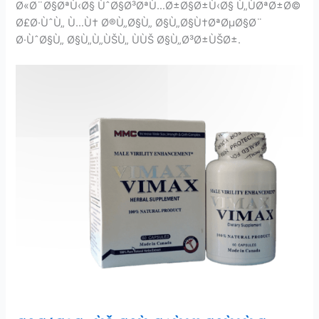
Ø«Ø¨Ø§ØªÙ‹Ø§ ÙˆØ§Ø³ØªÙ…Ø±Ø§Ø±Ù‹Ø§ Ù„ÙØªØ±Ø©
Ø£Ø·ÙˆÙ„ Ù…Ù† Ø®Ù„Ø§Ù„ Ø§Ù„Ø§Ù†ØªØµØ§Ø¨
Ø·ÙˆØ§Ù„ Ø§Ù„Ù„ÙŠÙ„ ÙÙŠ Ø§Ù„Ø³Ø±ÙŠØ±.