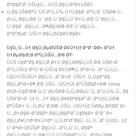
Ø³Ø§Ø¹Ø¯ÙŠÙ‡Ù… ÙÙŠ Ø§Ù„Ø³Ø±ÙŠØ±.
Ù„Ø§ ÙŠØ­ØªÙˆÙŠ Ø¹Ù„Ù‰ Ù†Ù‚Ø§Ø· Ø³Ù„Ø¨ÙŠØ© Ù…
Ø«Ù„ Ø§Ù„Ø­Ø´Ùˆ ØŒ ÙˆØ§Ù„ÙˆØ±Ù‚ ØŒ ÙˆØ§Ù„Ù…
ÙˆØ§Ø¯ Ø§Ù„Ù…Ø¶Ø§ÙØ© ØŒ ÙˆØ§Ù„Ù…
ØªØ¹ØµØ¨ÙŠÙ† Ø§Ù„Ø£Ø­Ø±Ø§Ø±.
Ù‡Ù„ Ù…Ù† Ø§Ù„ØµØ­ÙŠØ­ Ø£Ù†Ùƒ ØªØ¨Ø­Ø« Ø¹Ù†
Ù†ØµØ§Ø¦Ø­ Ø³Ù„ÙŠÙ…Ø© ØŸ:
ÙÙŠ Ù‡Ø°Ø§ Ø§Ù„Ø¸Ø±Ù Ø§Ù„Ø­Ø§Ù„ÙŠ ØŒ ÙŠØ¬Ø¨
Ø¹Ù„ÙŠÙƒ ØªÙˆØ¬ÙŠÙ‡ Ø£ÙØ¶Ù„ ØªØ¬Ù…Ø¹ Ù„Ù„Ù…
Ù‡Ù†ÙŠÙŠÙ† Ø§Ù„Ù…Ø¯Ø±Ø¨ÙŠÙ†. Ù„Ù‡Ø°Ø§
Ø§Ù„ØºØ±Ø¶ ØŒ ÙŠÙ…ÙƒÙ†Ùƒ Ø²ÙŠØ§Ø±Ø© Vimax
Ø£Ø¬Ù‡Ø²Ø© Ù„ÙˆØ­ÙŠØ© Ù„Ù„Ø­ØµÙˆÙ„ Ø¹Ù„Ù‰ Ù…Ø§
ÙŠØ¹Ø¬Ø¨Ùƒ Ù…Ù† Ø§Ù„Ø¥Ø­Ø³Ø§Ø³ Ø¨ØªÙƒÙ„ÙØ©
ØºÙŠØ± Ù…Ù„Ø­ÙˆØ¸Ø©. ÙŠÙ…ÙƒÙ†Ùƒ ÙØ­Øµ Ø£Ø­Ø¯Ø«
Ù…Ø±Ø§Ø¬Ø¹Ø§Øª Ø§Ù„Ø§Ø²Ø¯Ù‡Ø§Ø± Ø¹Ø¨Ø±
Ø§Ù„Ø¥Ù†ØªØ±Ù†Øª Ù„Ù„ØªØ¹Ø§Ù…Ù„ Ù…Ø¹ ÙÙ‡Ù…Ùƒ
ÙˆØªØ±ÙƒÙŠØ² Ø§Ù„Ù…Ø¹Ù„ÙˆÙ…Ø§Øª
Ø§Ù„Ù‚Ø§Ø¨Ù„Ø© Ù„Ù„Ù‚ÙŠØ§Ø³ Ù„Ù…Ø¹Ø±ÙØ©