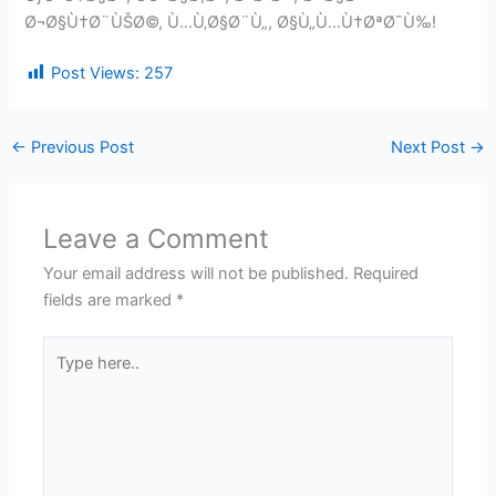
Ø¬Ø§Ù†Ø¨ÙŠØ©, Ù…Ù‚Ø§Ø¨Ù„, Ø§Ù„Ù…Ù†ØªØ¯Ù‰!
Post Views:
257
←
Previous Post
Next Post
→
Leave a Comment
Your email address will not be published.
Required
fields are marked
*
Type
here..