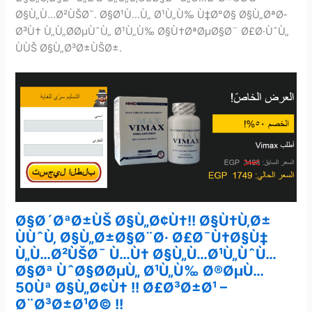
Ø§Ù„Ù…Ø²ÙŠØ¯. Ø§Ø¹Ù…Ù„ Ø¹Ù„Ù‰ Ù‡Ø°Ø§ Ø§Ù„ØªØ­
Ø³Ù† Ù„Ù„Ø­ØµÙˆÙ„ Ø¹Ù„Ù‰ Ø§Ù†ØªØµØ§Ø¨ Ø£Ø·ÙˆÙ„
ÙÙŠ Ø§Ù„Ø³Ø±ÙŠØ±.
Ø§Ø´ØªØ±ÙŠ
Ø§Ù„Ø¢Ù†!!
Ø§Ù†Ù‚Ø±
ÙÙˆÙ‚
Ø§Ù„Ø±Ø§Ø¨Ø·
Ø£Ø¯Ù†Ø§Ù‡
Ù„Ù…Ø²ÙŠØ¯
Ù…Ù†
Ø§Ù„Ù…Ø¹Ù„ÙˆÙ…
Ø§Øª
ÙˆØ§Ø­ØµÙ„
Ø¹Ù„Ù‰
Ø®ØµÙ…
50
Ùª
Ø§Ù„Ø¢Ù† !!
Ø£Ø³Ø±Ø¹ –
Ø¨Ø³Ø±Ø¹Ø© !!