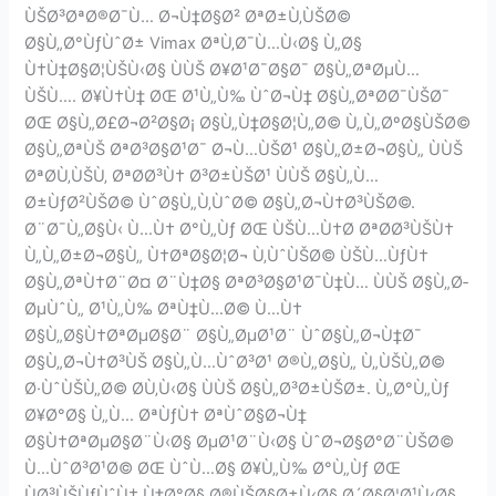
ÙŠØ³ØªØ®Ø¯Ù… Ø¬Ù‡Ø§Ø² ØªØ±Ù‚ÙŠØ©
Ø§Ù„Ø°ÙƒÙˆØ± Vimax ØªÙ‚Ø¯Ù…Ù‹Ø§ Ù„Ø§
Ù†Ù‡Ø§Ø¦ÙŠÙ‹Ø§ ÙÙŠ Ø¥Ø¹Ø¯Ø§Ø¯ Ø§Ù„ØªØµÙ…
ÙŠÙ…. Ø¥Ù†Ù‡ ØŒ Ø¹Ù„Ù‰ ÙˆØ¬Ù‡ Ø§Ù„ØªØ­Ø¯ÙŠØ¯
ØŒ Ø§Ù„Ø£Ø¬Ø²Ø§Ø¡ Ø§Ù„Ù‡Ø§Ø¦Ù„Ø© Ù„Ù„ØºØ§ÙŠØ©
Ø§Ù„ØªÙŠ ØªØ³Ø§Ø¹Ø¯ Ø¬Ù…ÙŠØ¹ Ø§Ù„Ø±Ø¬Ø§Ù„ ÙÙŠ
ØªØ­Ù‚ÙŠÙ‚ ØªØ­Ø³Ù† Ø³Ø±ÙŠØ¹ ÙÙŠ Ø§Ù„Ù…
Ø±ÙƒØ²ÙŠØ© ÙˆØ§Ù„Ù‚ÙˆØ© Ø§Ù„Ø¬Ù†Ø³ÙŠØ©.
Ø¨Ø¯Ù„Ø§Ù‹ Ù…Ù† Ø°Ù„Ùƒ ØŒ ÙŠÙ…Ù†Ø­ ØªØ­Ø³ÙŠÙ†
Ù„Ù„Ø±Ø¬Ø§Ù„ Ù†ØªØ§Ø¦Ø¬ Ù‚ÙˆÙŠØ© ÙŠÙ…ÙƒÙ†
Ø§Ù„ØªÙ†Ø¨Ø¤ Ø¨Ù‡Ø§ ØªØ³Ø§Ø¹Ø¯Ù‡Ù… ÙÙŠ Ø§Ù„Ø­
ØµÙˆÙ„ Ø¹Ù„Ù‰ ØªÙ‡Ù…Ø© Ù…Ù†
Ø§Ù„Ø§Ù†ØªØµØ§Ø¨ Ø§Ù„ØµØ¹Ø¨ ÙˆØ§Ù„Ø¬Ù‡Ø¯
Ø§Ù„Ø¬Ù†Ø³ÙŠ Ø§Ù„Ù…ÙˆØ³Ø¹ Ø®Ù„Ø§Ù„ Ù„ÙŠÙ„Ø©
Ø·ÙˆÙŠÙ„Ø© Ø­Ù‚Ù‹Ø§ ÙÙŠ Ø§Ù„Ø³Ø±ÙŠØ±. Ù„Ø°Ù„Ùƒ
Ø¥Ø°Ø§ Ù„Ù… ØªÙƒÙ† ØªÙˆØ§Ø¬Ù‡
Ø§Ù†ØªØµØ§Ø¨Ù‹Ø§ ØµØ¹Ø¨Ù‹Ø§ ÙˆØ¬Ø§Ø°Ø¨ÙŠØ©
Ù…ÙˆØ³Ø¹Ø© ØŒ ÙˆÙ…Ø§ Ø¥Ù„Ù‰ Ø°Ù„Ùƒ ØŒ
ÙØ³ÙŠÙƒÙˆÙ† Ù‡Ø°Ø§ Ø®ÙŠØ§Ø±Ù‹Ø§ Ø´Ø§Ø¦Ø¹Ù‹Ø§