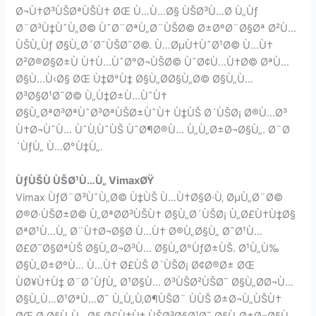
Ø¬Ù†Ø³ÙŠØªÙŠÙ† ØŒ Ù…Ù…Ø§ ÙŠØ³Ù…Ø­ Ù„Ùƒ
Ø¨Ø³Ù‡ÙˆÙ„Ø© ÙˆØ¨ØªÙ„Ø¨ÙŠØ© Ø±ØºØ¨Ø§Øª Ø²Ù…
ÙŠÙ„Ùƒ Ø§Ù„Ø´Ø¯ÙŠØ¯Ø©. Ù…ØµÙ†ÙˆØ¹Ø© Ù…Ù†
Ø²Ø®Ø§Ø±Ù Ù†Ù…ÙˆØ°Ø¬ÙŠØ© ÙˆØ¢Ù…Ù†Ø© ØªÙ…
Ø§Ù…Ù‹Ø§ ØŒ Ù‡Ø°Ù‡ Ø§Ù„Ø­Ø§Ù„Ø© Ø§Ù„Ù…
Ø³Ø§Ø¹Ø¯Ø© Ù„Ù‡Ø±Ù…ÙˆÙ†
Ø§Ù„ØªØ³ØªÙˆØ³ØªÙŠØ±ÙˆÙ† Ù‡ÙŠ Ø´ÙŠØ¡ Ø®Ù…Ø³
Ù†Ø¬ÙˆÙ… ÙˆÙ‚ÙˆÙŠ ÙˆØ¶Ø®Ù… Ù„Ù„Ø±Ø¬Ø§Ù„. Ø¨Ø
´ÙƒÙ„ Ù…Ø°Ù‡Ù„.
ÙƒÙŠÙ ÙŠØ¹Ù…Ù„ VimaxØŸ
Vimax ÙƒØ¨Ø³ÙˆÙ„Ø© Ù‡ÙŠ Ù…Ù†Ø§Ø·Ù‚ ØµÙ„Ø¨Ø©
Ø®Ø·ÙŠØ±Ø© Ù„ØªØ­Ø³ÙŠÙ† Ø§Ù„Ø´ÙŠØ¡ Ù„Ø£Ù†Ù‡Ø§
ØªØ¹Ù…Ù„ Ø¨Ù†Ø¬Ø§Ø­ Ù…Ù† Ø®Ù„Ø§Ù„ Ø¯Ø¹Ù…
Ø£Ø¯Ø§ØªÙŠ Ø§Ù„Ø¬Ø³Ù… Ø§Ù„Ø°ÙƒØ±ÙŠ. Ø¹Ù„Ù‰
Ø§Ù„Ø±ØºÙ… Ù…Ù† Ø£ÙŠ Ø´ÙŠØ¡ Ø¢Ø®Ø± ØŒ
ÙØ¥Ù†Ù‡ Ø¨Ø´ÙƒÙ„ Ø¹Ø§Ù… Ø³ÙŠØ²ÙŠØ¯ Ø§Ù„Ø­Ø¬Ù…
Ø§Ù„Ù…Ø¹ØªÙ…Ø¯ Ù„Ù„Ù‚Ø¶ÙŠØ¨ ÙÙŠ Ø±Ø¬Ù„ÙŠÙ†
ØŒ Ø·Ø§Ù„Ù…Ø§ Ø£Ù†Ù‡ ÙŠØ³Ø§Ø¹Ø¯ Ø§Ù„Ø±Ø¬Ø§Ù„