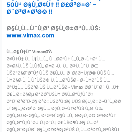
50
Ùª
Ø§Ù„Ø¢Ù† !!
Ø£Ø³Ø±Ø¹ –
Ø¨Ø³Ø±Ø¹Ø© !!
Ø§Ù„Ù…ÙˆÙ‚Ø¹
Ø§Ù„Ø±Ø³Ù…ÙŠ:
www.vimax.com
Ù…Ø§ Ù‡Ùˆ VimaxØŸ:
Ø¥Ù†Ù‡ Ù…ÙƒÙ…Ù„ Ù…Ø­Ø³Ù† Ù„Ù„Ø¬Ù†Ø³ Ù…
Ø«Ø§Ù„ÙŠ Ù„ÙƒÙ„ Ø±Ø¬Ù„ Ù…Ø®Ù„ÙˆÙ‚ ØŒ
ÙŠØ³Ø§Ø¹Ø¯Ùƒ ÙÙŠ Ø§Ù„Ù…Ø´Ø§Ø±ÙƒØ© ÙÙŠ Ù…
Ù†Ø§Ø·Ù‚ Ù‚ÙˆÙŠØ© Ù„Ù…Ø²ÙŠØ¬ Ø¬Ù†Ø³ÙŠ Ù…
Ø°Ù‡Ù„. ÙŠØ¹Ø·ÙŠ Ù…Ø²ÙŠØ¬ Vimax Ø­Ø¨ÙˆØ¨ Ù…Ù†
Ø£Ù‚Ø±Ø§Øµ ØªØ­Ø³ÙŠÙ† Ø§Ù„Ø°ÙƒÙˆØ±
ØªÙˆØ³Ø¹Ù‹Ø§ Ø³Ø±ÙŠØ¹Ù‹Ø§ ÙÙŠ Ø§Ù„Ø±Ø¬ÙˆÙ„Ø©
ÙˆØ§Ù„Ø¥Ø¹Ø¯Ø§Ù… Ø§Ù„Ø¬Ù†Ø³ÙŠ Ù„Ø¯Ù‰
Ø§Ù„Ø±Ø¬Ø§Ù„. ØªØªØ¹Ø§Ù…Ù„ Ø­Ø§Ù„Ø© ØªØ­Ø³Ù†
Ø§Ù„Ø°ÙƒÙˆØ± Ù‡Ø°Ù‡ Ø£ÙŠØ¶Ù‹Ø§ Ù…Ø¹
Ø§Ù„Ø¯Ø§ÙØ¹ Ø§Ù„Ø£Ø³Ø§Ø³ÙŠ Ù„Ù…Ø³Ø£Ù„ØªÙŠÙ†