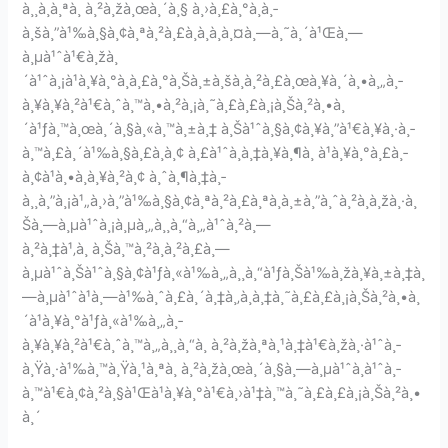
à¸¸à¸à¸ªà¸ à¸²à¸žà¸œà¸´à¸§ à¸›à¸£à¸°à¸à¸­
à¸šà¸”à¹‰à¸§à¸¢à¸ªà¸²à¸£à¸­à¸­à¸à¸¤à¸—à¸˜à¸´à¹Œà¸—
à¸µà¹ˆà¹€à¸žà¸
´à¹ˆà¸¡à¹à¸¥à¸°à¸à¸£à¸°à¸Šà¸±à¸šà¸à¸²à¸£à¸œà¸¥à¸´à¸•à¸„à¸­
à¸¥à¸¥à¸²à¹€à¸ˆà¸™à¸•à¸²à¸¡à¸˜à¸£à¸£à¸¡à¸Šà¸²à¸•à¸
´à¹ƒà¸™à¸œà¸´à¸§à¸«à¸™à¸±à¸‡ à¸Šà¹ˆà¸§à¸¢à¸¥à¸”à¹€à¸¥à¸·à¸­
à¸™à¸£à¸´à¹‰à¸§à¸£à¸­à¸¢ à¸£à¹ˆà¸­à¸‡à¸¥à¸¶à¸ à¹à¸¥à¸°à¸£à¸­
à¸¢à¹à¸•à¸à¸¥à¸²à¸¢ à¸ˆà¸¶à¸‡à¸­
à¸¸à¸”à¸¡à¹„à¸›à¸”à¹‰à¸§à¸¢à¸ªà¸²à¸£à¸ªà¸à¸±à¸”à¸ˆà¸²à¸à¸žà¸·à¸
Šà¸—à¸µà¹ˆà¸¡à¸µà¸„à¸¸à¸“à¸„à¹ˆà¸²à¸—
à¸²à¸‡à¹‚à¸ à¸Šà¸™à¸²à¸à¸²à¸£à¸—
à¸µà¹ˆà¸Šà¹ˆà¸§à¸¢à¹ƒà¸«à¹‰à¸„à¸¸à¸“à¹ƒà¸Šà¹‰à¸žà¸¥à¸±à¸‡à¸
—à¸µà¹ˆà¹à¸—à¹‰à¸ˆà¸£à¸´à¸‡à¸‚à¸­à¸‡à¸˜à¸£à¸£à¸¡à¸Šà¸²à¸•à¸
´à¹à¸¥à¸°à¹ƒà¸«à¹‰à¸„à¸­
à¸¥à¸¥à¸²à¹€à¸ˆà¸™à¸„à¸¸à¸“à¸ à¸²à¸žà¸ªà¸¹à¸‡à¹€à¸žà¸·à¹ˆà¸­
à¸Ÿà¸·à¹‰à¸™à¸Ÿà¸¹à¸ªà¸ à¸²à¸žà¸œà¸´à¸§à¸—à¸µà¹ˆà¸­à¹ˆà¸­
à¸™à¹€à¸¢à¸²à¸§à¹Œà¹à¸¥à¸°à¹€à¸›à¹‡à¸™à¸˜à¸£à¸£à¸¡à¸Šà¸²à¸•
à¸´