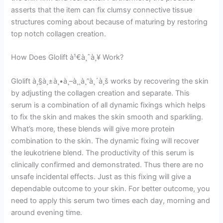
asserts that the item can fix clumsy connective tissue
structures coming about because of maturing by restoring
top notch collagen creation.
How Does Glolift à¹€à¸ˆà¸¥ Work?
Glolift à¸§à¸±à¸•à¸–à¸¸à¸”à¸´à¸š works by recovering the skin
by adjusting the collagen creation and separate. This
serum is a combination of all dynamic fixings which helps
to fix the skin and makes the skin smooth and sparkling.
What’s more, these blends will give more protein
combination to the skin. The dynamic fixing will recover
the leukotriene blend. The productivity of this serum is
clinically confirmed and demonstrated. Thus there are no
unsafe incidental effects. Just as this fixing will give a
dependable outcome to your skin. For better outcome, you
need to apply this serum two times each day, morning and
around evening time.