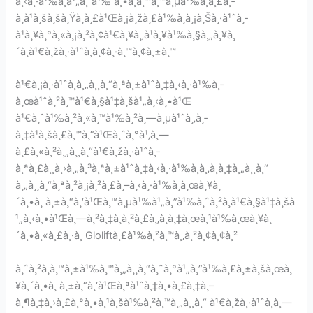
à¸‹à¸·à¹‰à¸­à¹„à¸”à¹‰ à¸•à¸­à¸™à¸™à¸µà¹‰à¸à¸£à¸­
à¸à¹à¸šà¸šà¸Ÿà¸­à¸£à¹Œà¸¡à¸žà¸£à¹‰à¸­à¸¡à¸Šà¸·à¹ˆà¸­
à¹à¸¥à¸°à¸«à¸¡à¸²à¸¢à¹€à¸¥à¸‚à¹à¸¥à¹‰à¸§à¸„à¸¥à¸
´à¸à¹€à¸žà¸·à¹ˆà¸­à¸¢à¸·à¸™à¸¢à¸±à¸™
à¹€à¸¡à¸·à¹ˆà¸­à¸„à¸¸à¸“à¸ªà¸±à¹ˆà¸‡à¸‹à¸·à¹‰à¸­
à¸œà¹ˆà¸²à¸™à¹€à¸§à¹‡à¸šà¹„à¸‹à¸•à¹Œ
à¹€à¸ˆà¹‰à¸²à¸«à¸™à¹‰à¸²à¸—à¸µà¹ˆà¸‚à¸­
à¸‡à¹à¸šà¸£à¸™à¸”à¹Œà¸ˆà¸°à¹‚à¸—
à¸£à¸«à¸²à¸„à¸¸à¸“à¹€à¸žà¸·à¹ˆà¸­
à¸ªà¸£à¸¸à¸›à¸„à¸³à¸ªà¸±à¹ˆà¸‡à¸‹à¸·à¹‰à¸­à¸‚à¸­à¸‡à¸„à¸¸à¸“
à¸„à¸¸à¸“à¸ªà¸²à¸¡à¸²à¸£à¸–à¸‹à¸·à¹‰à¸­à¸œà¸¥à¸
´à¸•à¸ à¸±à¸“à¸‘à¹Œà¸™à¸µà¹‰à¹„à¸”à¹‰à¸ˆà¸²à¸à¹€à¸§à¹‡à¸šà
¹„à¸‹à¸•à¹Œà¸—à¸²à¸‡à¸à¸²à¸£à¸‚à¸­à¸‡à¸œà¸¹à¹‰à¸œà¸¥à¸
´à¸•à¸«à¸£à¸·à¸­ Gloliftà¸£à¹‰à¸²à¸™à¸‚à¸²à¸¢à¸¢à¸²
à¸ˆà¸²à¸à¸™à¸±à¹‰à¸™à¸„à¸¸à¸“à¸ˆà¸°à¹„à¸”à¹‰à¸£à¸±à¸šà¸œà¸
¥à¸´à¸•à¸ à¸±à¸“à¸‘à¹Œà¸ªà¹ˆà¸‡à¸•à¸£à¸‡à¸–
à¸¶à¸‡à¸›à¸£à¸°à¸•à¸¹à¸šà¹‰à¸²à¸™à¸„à¸¸à¸“ à¹€à¸žà¸·à¹ˆà¸­à¸—