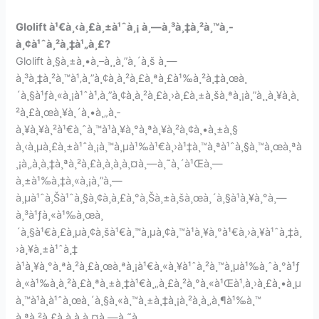
Glolift à¹€à¸‹à¸£à¸±à¹ˆà¸¡ à¸—à¸³à¸‡à¸²à¸™à¸­
à¸¢à¹ˆà¸²à¸‡à¹„à¸£?
Glolift à¸§à¸±à¸•à¸–à¸¸à¸”à¸´à¸š à¸—
à¸³à¸‡à¸²à¸™à¹‚à¸”à¸¢à¸à¸²à¸£à¸ªà¸£à¹‰à¸²à¸‡à¸œà¸
´à¸§à¹ƒà¸«à¸¡à¹ˆà¹‚à¸”à¸¢à¸à¸²à¸£à¸›à¸£à¸±à¸šà¸ªà¸¡à¸”à¸¸à¸¥à¸à¸
²à¸£à¸œà¸¥à¸´à¸•à¸„à¸­
à¸¥à¸¥à¸²à¹€à¸ˆà¸™à¹à¸¥à¸°à¸ªà¸¥à¸²à¸¢à¸•à¸±à¸§
à¸‹à¸µà¸£à¸±à¹ˆà¸¡à¸™à¸µà¹‰à¹€à¸›à¹‡à¸™à¸ªà¹ˆà¸§à¸™à¸œà¸ªà
¸¡à¸‚à¸­à¸‡à¸ªà¸²à¸£à¸­à¸­à¸à¸¤à¸—à¸˜à¸´à¹Œà¸—
à¸±à¹‰à¸‡à¸«à¸¡à¸”à¸—
à¸µà¹ˆà¸Šà¹ˆà¸§à¸¢à¸à¸£à¸°à¸Šà¸±à¸šà¸œà¸´à¸§à¹à¸¥à¸°à¸—
à¸³à¹ƒà¸«à¹‰à¸œà¸
´à¸§à¹€à¸£à¸µà¸¢à¸šà¹€à¸™à¸µà¸¢à¸™à¹à¸¥à¸°à¹€à¸›à¸¥à¹ˆà¸‡à¸
›à¸¥à¸±à¹ˆà¸‡
à¹à¸¥à¸°à¸ªà¸²à¸£à¸œà¸ªà¸¡à¹€à¸«à¸¥à¹ˆà¸²à¸™à¸µà¹‰à¸ˆà¸°à¹ƒ
à¸«à¹‰à¸à¸²à¸£à¸ªà¸±à¸‡à¹€à¸„à¸£à¸²à¸°à¸«à¹Œà¹‚à¸›à¸£à¸•à¸µ
à¸™à¹à¸à¹ˆà¸œà¸´à¸§à¸«à¸™à¸±à¸‡à¸¡à¸²à¸à¸‚à¸¶à¹‰à¸™
à¸ªà¸²à¸£à¸­à¸­à¸à¸¤à¸—à¸˜à¸