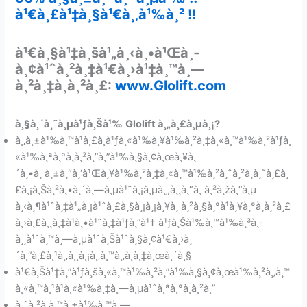
à¹€à¸£à¹‡à¸§à¹€à¸‚à¹‰à¸² !!
à¹€à¸§à¹‡à¸šà¹„à¸‹à¸•à¹Œà¸­
à¸¢à¹ˆà¸²à¸‡à¹€à¸›à¹‡à¸™à¸—
à¸²à¸‡à¸à¸²à¸£:
www.Glolift.com
à¸§à¸´à¸˜à¸µà¹ƒà¸Šà¹‰
Glolift à¸„à¸£à¸µà¸¡?
à¸‚à¸±à¹‰à¸™à¹à¸£à¸à¹ƒà¸«à¹‰à¸¥à¹‰à¸²à¸‡à¸«à¸™à¹‰à¸²à¹ƒà¸
«à¹‰à¸ªà¸°à¸­à¸²à¸”à¸”à¹‰à¸§à¸¢à¸œà¸¥à¸
´à¸•à¸ à¸±à¸“à¸‘à¹Œà¸¥à¹‰à¸²à¸‡à¸«à¸™à¹‰à¸²à¸ˆà¸²à¸à¸˜à¸£à¸
£à¸¡à¸Šà¸²à¸•à¸´à¸—à¸µà¹ˆà¸¡à¸µà¸„à¸¸à¸“à¸ à¸²à¸žà¸”à¸µ
à¸‹à¸¶à¹ˆà¸‡à¹„à¸¡à¹ˆà¸£à¸§à¸¡à¸¡à¸¥à¸ à¸²à¸§à¸°à¹à¸¥à¸°à¸à¸²à¸£
à¸›à¸£à¸¸à¸‡à¹à¸•à¹ˆà¸‡à¹ƒà¸”à¹† à¹ƒà¸Šà¹‰à¸™à¹‰à¸³à¸­
à¸¸à¹ˆà¸™à¸—à¸µà¹ˆà¸Šà¹ˆà¸§à¸¢à¹€à¸›à¸
´à¸”à¸£à¸¹à¸‚à¸¸à¸¡à¸‚à¸™à¸‚à¸­à¸‡à¸œà¸´à¸§
à¹€à¸Šà¹‡à¸”à¹ƒà¸šà¸«à¸™à¹‰à¸²à¸”à¹‰à¸§à¸¢à¸œà¹‰à¸²à¸‚à¸™
à¸«à¸™à¸¹à¹à¸«à¹‰à¸‡à¸—à¸µà¹ˆà¸ªà¸°à¸­à¸²à¸”
à¸ˆà¸²à¸à¸™à¸±à¹‰à¸™à¸—