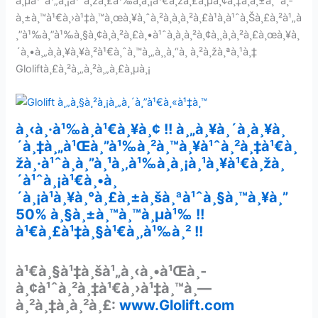
à¸µà¹ˆà¹„à¸¡à¹ˆà¸žà¸£à¹‰à¸­à¸¡à¹€à¸žà¸£à¸µà¸¢à¸‡à¸à¸±à¸™à¸­
à¸±à¸™à¹€à¸›à¹‡à¸™à¸œà¸¥à¸ˆà¸²à¸à¸à¸²à¸£à¹à¸à¹ˆà¸Šà¸£à¸²à¹„à
¸”à¹‰à¸”à¹‰à¸§à¸¢à¸à¸²à¸£à¸•à¹ˆà¸­à¸­à¸²à¸¢à¸¸à¸à¸²à¸£à¸œà¸¥à¸
´à¸•à¸„à¸­à¸¥à¸¥à¸²à¹€à¸ˆà¸™à¸„à¸¸à¸“à¸ à¸²à¸žà¸ªà¸¹à¸‡
Gloliftà¸£à¸²à¸„à¸²à¸„à¸£à¸µà¸¡
à¸‹à¸·à¹‰à¸­à¹€à¸¥à¸¢ !! à¸„à¸¥à¸´à¸à¸¥à¸
´à¸‡à¸„à¹Œà¸”à¹‰à¸²à¸™à¸¥à¹ˆà¸²à¸‡à¹€à¸
žà¸·à¹ˆà¸­à¸”à¸¹à¸‚à¹‰à¸­à¸¡à¸¹à¸¥à¹€à¸žà¸
´à¹ˆà¸¡à¹€à¸•à¸
´à¸¡à¹à¸¥à¸°à¸£à¸±à¸šà¸ªà¹ˆà¸§à¸™à¸¥à¸”
50% à¸§à¸±à¸™à¸™à¸µà¹‰ !!
à¹€à¸£à¹‡à¸§à¹€à¸‚à¹‰à¸² !!
à¹€à¸§à¹‡à¸šà¹„à¸‹à¸•à¹Œà¸­
à¸¢à¹ˆà¸²à¸‡à¹€à¸›à¹‡à¸™à¸—
à¸²à¸‡à¸à¸²à¸£:
www.Glolift.com