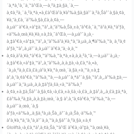
´à¸ªà¸¹à¸ˆà¸™à¹Œà¸—à¸²à¸‡à¸§à¸´à¸—
à¸¢à¸²à¸¨à¸²à¸ªà¸•à¸£à¹Œà¹à¸¥à¹‰à¸§à¸§à¹ˆà¸²à¸Šà¹ˆà¸§à¸¢à¸
¥à¸”à¸£à¸´à¹‰à¸§à¸£à¸­à¸¢à¸—
à¸µà¹ˆà¹€à¸«à¹‡à¸™à¹„à¸”à¹‰à¸Šà¸±à¸”à¹€à¸ˆà¸™à¹à¸¥à¸°à¹ƒà¸
«à¹‰à¸œà¸¥à¸¥à¸±à¸žà¸˜à¹Œà¸—à¸µà¹ˆà¸¡à¸­
à¸‡à¹€à¸«à¹‡à¸™à¹„à¸”à¹‰à¹à¸¥à¸°à¸”à¸µà¸‚à¸¶à¹‰à¸™à¸ à¸²à¸¢
à¹ƒà¸™à¹„à¸¡à¹ˆà¸à¸µà¹ˆà¹€à¸”à¸·à¸­à¸™
à¸¢à¸à¹à¸¥à¸°à¹€à¸™à¹‰à¸™à¸ªà¸±à¸à¸à¸²à¸“à¸—à¸µà¹ˆà¸¡à¸­
à¸‡à¹€à¸«à¹‡à¸™à¹„à¸”à¹‰à¸‚à¸­à¸‡à¸›à¸£à¸°à¸•à¸
´à¸¡à¸²à¸à¸£à¸£à¸¡à¹à¸¥à¸°à¸œà¸´à¸§à¸«à¸™à¸±à¸‡
à¹‚à¸”à¸¢à¹€à¸™à¹‰à¸™à¸—à¸µà¹ˆà¸ªà¹ˆà¸§à¸™à¹‚à¸„à¹‰à¸‡à¸—
à¸µà¹ˆà¸”à¸µà¸‚à¸­à¸‡à¹ƒà¸šà¸«à¸™à¹‰à¸²
à¸¢à¸±à¸‡à¸Šà¹ˆà¸§à¸¢à¸›à¸£à¸±à¸šà¸›à¸£à¸¸à¸‡à¹‚à¸„à¸£à¸‡à¸ªà¸
£à¹‰à¸²à¸‡à¸‚à¸­à¸‡à¸œà¸´à¸§ à¹‚à¸”à¸¢à¹€à¸™à¹‰à¸™à¸—
à¸µà¹ˆà¸œà¸´à¸§
à¹ƒà¸«à¹‰à¸„à¸§à¸²à¸¡à¸Šà¸¸à¹ˆà¸¡à¸Šà¸·à¹‰à¸™
à¹à¸¥à¸°à¸”à¸¹à¸­à¹ˆà¸­à¸™à¸à¸§à¹ˆà¸²à¸§à¸±à¸¢
Gloliftà¸›à¸£à¸°à¹‚à¸¢à¸Šà¸™à¹Œ à¹€à¸›à¹‡à¸™à¸œà¸¥à¸