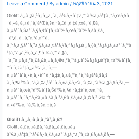
Leave a Comment
/ By
admin
/
พฤศจิกายน 3, 2021
Glolift à¸„à¸§à¸²à¸¡à¸„à¸´à¸”à¹€à¸«à¹‡à¸™ à¹€à¸›à¹‡à¸™à¸œà¸¥à¸
´à¸•à¸ à¸±à¸“à¸‘à¹Œà¸šà¸³à¸£à¸¸à¸‡à¸œà¸´à¸§à¸—
à¸µà¹ˆà¸Šà¹ˆà¸§à¸¢à¹ƒà¸«à¹‰à¸œà¸¹à¹‰à¸šà¸£à¸
´à¹‚à¸ à¸„à¸”à¸¹à¸­à¹ˆà¸­
à¸™à¸à¸§à¹ˆà¸²à¸§à¸±à¸¢à¹à¸¥à¸°à¸¡à¸µà¸„à¸§à¸²à¸¡à¸¡à¸±à¹ˆà¸™à
¹ƒà¸ˆà¸¡à¸²à¸à¸‚à¸¶à¹‰à¸™ à¸§à¸
´à¸˜à¸µà¸à¸²à¸£à¸£à¸±à¸à¸©à¸²à¸™à¸µà¹‰à¸¡à¸µà¹ƒà¸«à¹‰à¹ƒà¸
™à¹à¸žà¹‡à¸„à¹€à¸à¸ˆà¸—
à¸µà¹ˆà¹à¸•à¸à¸•à¹ˆà¸²à¸‡à¸à¸±à¸™à¸ªà¸²à¸¡à¹à¸šà¸š
à¸‚à¸¶à¹‰à¸™à¸­à¸¢à¸¹à¹ˆà¸à¸±à¸šà¸£à¸°à¸¢à¸°à¹€à¸§à¸¥à¸²à¸—
à¸µà¹ˆà¸œà¸¹à¹‰à¹ƒà¸Šà¹‰à¸§à¸²à¸‡à¹à¸œà¸™à¸—
à¸µà¹ˆà¸ˆà¸°à¸£à¸±à¸šà¸à¸²à¸£à¸£à¸±à¸à¸©à¸² Glolift
à¸•à¹‰à¸™à¸‰à¸šà¸±à¸š
Glolift à¸„à¸·à¸­à¸­à¸°à¹„à¸£?
Glolift à¸£à¸µà¸§à¸´à¸§à¸„à¸£à¸µà¸¡
à¹€à¸›à¹‡à¸™à¹€à¸‹à¸£à¸±à¹ˆà¸¡à¸ªà¸³à¸«à¸£à¸±à¸šà¸—