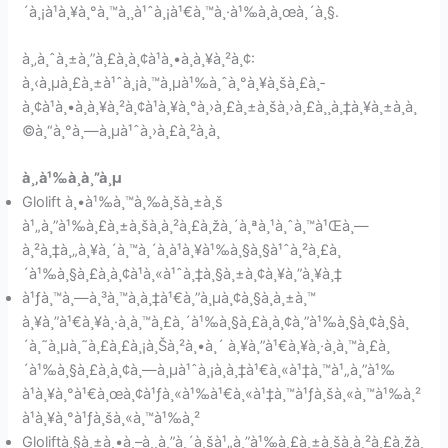
´à¸¡à¹à¸¥à¸°à¸™à¸¸à¹ˆà¸¡à¹€à¸™à¸·à¹‰à¸­à¸œà¸´à¸§.
à¸‚à¸ˆà¸±à¸”à¸£à¸­à¸¢à¹à¸•à¸à¸¥à¸²à¸¢:
à¸‹à¸µà¸£à¸±à¹ˆà¸¡à¸™à¸µà¹‰à¸ˆà¸°à¸¥à¸šà¸£à¸­
à¸¢à¹à¸•à¸à¸¥à¸²à¸¢à¹à¸¥à¸°à¸›à¸£à¸±à¸šà¸›à¸£à¸¸à¸‡à¸¥à¸±à¸à¸
©à¸“à¸°à¸—à¸µà¹ˆà¸›à¸£à¸²à¸à¸
à¸‚à¹‰à¸­à¸”à¸µ
Glolift à¸•à¹‰à¸™à¸‰à¸šà¸±à¸š
à¹„à¸”à¹‰à¸£à¸±à¸šà¸à¸²à¸£à¸žà¸´à¸ªà¸¹à¸ˆà¸™à¹Œà¸—
à¸²à¸‡à¸„à¸¥à¸´à¸™à¸´à¸à¹à¸¥à¹‰à¸§à¸§à¹ˆà¸²à¸£à¸
´à¹‰à¸§à¸£à¸­à¸¢à¹à¸«à¹ˆà¸‡à¸§à¸±à¸¢à¸¥à¸”à¸¥à¸‡
à¹ƒà¸™à¸—à¸³à¸™à¸­à¸‡à¹€à¸”à¸µà¸¢à¸§à¸à¸±à¸™
à¸¥à¸”à¹€à¸¥à¸·à¸­à¸™à¸£à¸´à¹‰à¸§à¸£à¸­à¸¢à¸”à¹‰à¸§à¸¢à¸§à¸
´à¸˜à¸µà¸˜à¸£à¸£à¸¡à¸Šà¸²à¸•à¸´ à¸¥à¸”à¹€à¸¥à¸·à¸­à¸™à¸£à¸
´à¹‰à¸§à¸£à¸­à¸¢à¸—à¸µà¹ˆà¸¡à¸­à¸‡à¹€à¸«à¹‡à¸™à¹„à¸”à¹‰
à¹à¸¥à¸°à¹€à¸œà¸¢à¹ƒà¸«à¹‰à¹€à¸«à¹‡à¸™à¹ƒà¸šà¸«à¸™à¹‰à¸²
à¹à¸¥à¸°à¹ƒà¸šà¸«à¸™à¹‰à¸²
Gloliftà¸§à¸±à¸•à¸–à¸¸à¸”à¸´à¸šà¹„à¸”à¹‰à¸£à¸±à¸šà¸à¸²à¸£à¸žà¸