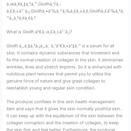
à¸œà¸¥à¸‡à¸²à¸™,Gloliftà¸Ÿà¸­
à¸£à¸±à¹ˆà¸¡,Gloliftà¸•à¹‰à¸™à¸‰à¸šà¸±à¸š,Gloliftà¸£à¹‰à¸²à¸
™à¸‚à¸²à¸¢à¸¢à¸²
What is Glolift à¹€à¸‹à¸£à¸±à¹ˆà¸¡?
Glolift à¸„à¸§à¸²à¸¡à¸„à¸´à¸”à¹€à¸«à¹‡à¸™ is a serum for all
skin. It contains dynamic substances that increment and
fix the normal creation of collagen in the skin. It diminishes
wrinkles, lines and stretch imprints. So it is enhanced with
nutritious plant removes that permit you to utilize the
genuine force of nature and give great collagen to
reestablish young and regular skin condition.
The producer confides in this skin health management
item and says that it gives the skin normally youthful skin.
It can keep up with the equilibrium of the skin between the
collagen corruption and the creation of collagen, to keep
the skin firm and feel better. Furthermore, the producer