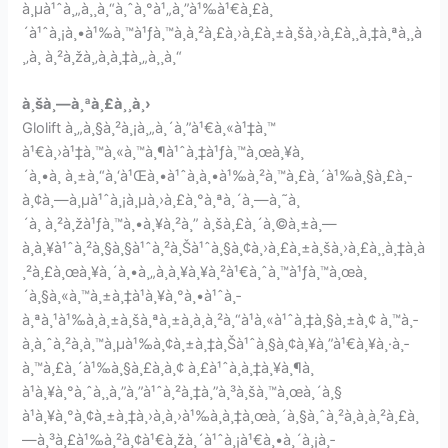
à¸µà¹ˆà¸„à¸¸à¸“à¸ˆà¸°à¹„à¸”à¹‰à¹€à¸£à¸
´à¹ˆà¸¡à¸•à¹‰à¸™à¹ƒà¸™à¸à¸²à¸£à¸›à¸£à¸±à¸šà¸›à¸£à¸¸à¸‡à¸ªà¸¸à
¸‚à¸ à¸²à¸žà¸‚à¸­à¸‡à¸„à¸¸à¸“
à¸šà¸—à¸ªà¸£à¸¸à¸›
Glolift à¸„à¸§à¸²à¸¡à¸„à¸´à¸”à¹€à¸«à¹‡à¸™
à¹€à¸›à¹‡à¸™à¸«à¸™à¸¶à¹ˆà¸‡à¹ƒà¸™à¸œà¸¥à¸
´à¸•à¸ à¸±à¸“à¸‘à¹Œà¸•à¹ˆà¸­à¸•à¹‰à¸²à¸™à¸£à¸´à¹‰à¸§à¸£à¸­
à¸¢à¸—à¸µà¹ˆà¸¡à¸µà¸›à¸£à¸°à¸ªà¸´à¸—à¸˜à¸
´à¸ à¸²à¸žà¹ƒà¸™à¸•à¸¥à¸²à¸” à¸šà¸£à¸´à¸©à¸±à¸—
à¸à¸¥à¹ˆà¸²à¸§à¸§à¹ˆà¸²à¸Šà¹ˆà¸§à¸¢à¸›à¸£à¸±à¸šà¸›à¸£à¸¸à¸‡à¸à
¸²à¸£à¸œà¸¥à¸´à¸•à¸„à¸­à¸¥à¸¥à¸²à¹€à¸ˆà¸™à¹ƒà¸™à¸œà¸
´à¸§à¸«à¸™à¸±à¸‡à¹à¸¥à¸°à¸•à¹ˆà¸­
à¸ªà¸¹à¹‰à¸à¸±à¸šà¸ªà¸±à¸à¸à¸²à¸“à¹à¸«à¹ˆà¸‡à¸§à¸±à¸¢ à¸™à¸­
à¸à¸ˆà¸²à¸à¸™à¸µà¹‰à¸¢à¸±à¸‡à¸Šà¹ˆà¸§à¸¢à¸¥à¸”à¹€à¸¥à¸·à¸­
à¸™à¸£à¸´à¹‰à¸§à¸£à¸­à¸¢ à¸£à¹ˆà¸­à¸‡à¸¥à¸¶à¸
à¹à¸¥à¸°à¸ˆà¸¸à¸”à¸”à¹ˆà¸²à¸‡à¸”à¸³à¸šà¸™à¸œà¸´à¸§
à¹à¸¥à¸°à¸¢à¸±à¸‡à¸›à¸à¸›à¹‰à¸­à¸‡à¸œà¸´à¸§à¸ˆà¸²à¸à¸à¸²à¸£à¸
—à¸³à¸£à¹‰à¸²à¸¢à¹€à¸žà¸´à¹ˆà¸¡à¹€à¸•à¸´à¸¡à¸­