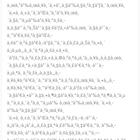
à¸œà¸¹à¹‰à¸œà¸¥à¸´à¸•à¹„à¸§à¹‰à¸§à¸²à¸‡à¹ƒà¸ˆà¸œà¸¥à¸
´à¸•à¸ à¸±à¸“à¸‘à¹Œà¸”à¸¹à¹à¸¥à¸œà¸
´à¸§à¸™à¸µà¹‰à¹à¸¥à¸°à¸šà¸­
à¸à¸§à¹ˆà¸²à¸Šà¹ˆà¸§à¸¢à¹ƒà¸«à¹‰à¸œà¸´à¸§à¸­à¹ˆà¸­
à¸™à¹€à¸¢à¸²à¸§à¹Œà¸­
à¸¢à¹ˆà¸²à¸‡à¹€à¸›à¹‡à¸™à¸˜à¸£à¸£à¸¡à¸Šà¸²à¸•à¸´
à¸¡à¸µà¸„à¸¸à¸“à¸ªà¸¡à¸šà¸±à¸•à¸
´à¹ƒà¸™à¸à¸²à¸£à¸£à¸±à¸à¸©à¸²à¸ªà¸¡à¸”à¸¸à¸¥à¸‚à¸­à¸‡à¸œà¸
´à¸§à¸£à¸°à¸«à¸§à¹ˆà¸²à¸‡à¸à¸²à¸£à¹€à¸ªà¸·à¹ˆà¸­
à¸¡à¸ªà¸ à¸²à¸žà¸‚à¸­à¸‡à¸„à¸­
à¸¥à¸¥à¸²à¹€à¸ˆà¸™à¹à¸¥à¸°à¸à¸²à¸£à¸œà¸¥à¸´à¸•à¸„à¸­
à¸¥à¸¥à¸²à¹€à¸ˆà¸™à¹€à¸žà¸·à¹ˆà¸­à¹ƒà¸«à¹‰à¸œà¸
´à¸§à¹€à¸•à¹ˆà¸‡à¸•à¸¶à¸‡à¹à¸¥à¸°à¸£à¸¹à¹‰à¸ªà¸¶à¸à¸”à¸µ
à¸™à¸­à¸à¸ˆà¸²à¸à¸™à¸µà¹‰ à¸œà¸¹à¹‰à¸œà¸¥à¸´à¸•à¸­
à¹‰à¸²à¸‡à¸§à¹ˆà¸²à¸œà¸¥à¸
´à¸•à¸ à¸±à¸“à¸‘à¹Œà¸ªà¸²à¸¡à¸²à¸£à¸–à¸‹à¹ˆà¸­
à¸¡à¹à¸‹à¸¡à¹‚à¸„à¸£à¸‡à¸ªà¸£à¹‰à¸²à¸‡à¹€à¸™à¸·à¹‰à¸­
à¹€à¸¢à¸·à¹ˆà¸­à¹€à¸à¸µà¹ˆà¸¢à¸§à¸žà¸±à¸™à¸—