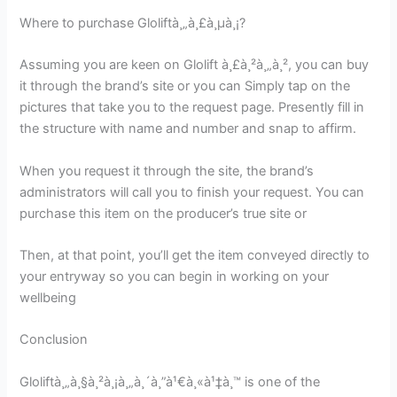
Where to purchase Gloliftà¸„à¸£à¸µà¸¡?
Assuming you are keen on Glolift à¸£à¸²à¸„à¸², you can buy
it through the brand’s site or you can Simply tap on the
pictures that take you to the request page. Presently fill in
the structure with name and number and snap to affirm.
When you request it through the site, the brand’s
administrators will call you to finish your request. You can
purchase this item on the producer’s true site or
Then, at that point, you’ll get the item conveyed directly to
your entryway so you can begin in working on your
wellbeing
Conclusion
Gloliftà¸„à¸§à¸²à¸¡à¸„à¸´à¸”à¹€à¸«à¹‡à¸™ is one of the