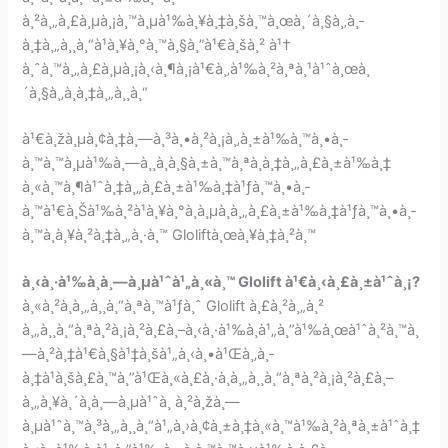
à¸²à¸„à¸£à¸µà¸¡à¸™à¸µà¹‰à¸¥à¸‡à¸šà¸™à¸œà¸´à¸§à¸‚à¸­
à¸‡à¸„à¸¸à¸“à¹à¸¥à¸°à¸™à¸§à¸”à¹€à¸šà¸² à¹†
à¸ˆà¸™à¸„à¸£à¸µà¸¡à¸‹à¸¶à¸¡à¹€à¸‚à¹‰à¸²à¸ªà¸¹à¹ˆà¸œà¸
´à¸§à¸‚à¸­à¸‡à¸„à¸¸à¸“
à¹€à¸žà¸µà¸¢à¸‡à¸—à¸³à¸•à¸²à¸¡à¸‚à¸±à¹‰à¸™à¸•à¸­
à¸™à¸™à¸µà¹‰à¸—à¸¸à¸à¸§à¸±à¸™à¸ªà¸­à¸‡à¸„à¸£à¸±à¹‰à¸‡
à¸«à¸™à¸¶à¹ˆà¸‡à¸„à¸£à¸±à¹‰à¸‡à¹ƒà¸™à¸•à¸­
à¸™à¹€à¸Šà¹‰à¸²à¹à¸¥à¸°à¸­à¸µà¸à¸„à¸£à¸±à¹‰à¸‡à¹ƒà¸™à¸•à¸­
à¸™à¸à¸¥à¸²à¸‡à¸„à¸·à¸™ Gloliftà¸œà¸¥à¸‡à¸²à¸™
à¸‹à¸·à¹‰à¸­à¸—à¸µà¹ˆà¹„à¸«à¸™ Glolift à¹€à¸‹à¸£à¸±à¹ˆà¸¡?
à¸«à¸²à¸à¸„à¸¸à¸“à¸ªà¸™à¹ƒà¸ˆ Glolift à¸£à¸²à¸„à¸²
à¸„à¸¸à¸“à¸ªà¸²à¸¡à¸²à¸£à¸–à¸‹à¸·à¹‰à¸­à¹„à¸”à¹‰à¸œà¹ˆà¸²à¸™à¸
—à¸²à¸‡à¹€à¸§à¹‡à¸šà¹„à¸‹à¸•à¹Œà¸‚à¸­
à¸‡à¹à¸šà¸£à¸™à¸”à¹Œà¸«à¸£à¸·à¸­à¸„à¸¸à¸“à¸ªà¸²à¸¡à¸²à¸£à¸–
à¸„à¸¥à¸´à¸à¸—à¸µà¹ˆà¸ à¸²à¸žà¸—
à¸µà¹ˆà¸™à¸³à¸„à¸¸à¸“à¹„à¸›à¸¢à¸±à¸‡à¸«à¸™à¹‰à¸²à¸ªà¸±à¹ˆà¸‡