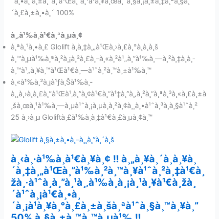
´à¸•à¸ à¸±à¸“à¸‘à¹Œà¸”à¸¹à¹à¸¥à¸œà¸´à¸§à¸¡à¸±à¸‡à¸ªà¸§à¸
´à¸£à¸±à¸•à¸´ 100%
à¸‚à¹‰à¸­à¹€à¸ªà¸µà¸¢
à¸ªà¸¹à¸•à¸£ Glolift à¸­à¸‡à¸„à¹Œà¸›à¸£à¸°à¸à¸­à¸š
à¸™à¸µà¹‰à¸ªà¸²à¸¡à¸²à¸£à¸–à¸«à¸²à¹„à¸”à¹‰à¸—à¸²à¸‡à¸­à¸­
à¸™à¹„à¸¥à¸™à¹Œà¹€à¸—à¹ˆà¸²à¸™à¸±à¹‰à¸™
à¸«à¹‰à¸²à¸¡à¹ƒà¸Šà¹‰à¸­
à¸¸à¸›à¸à¸£à¸“à¹Œà¹‚à¸”à¸¢à¹€à¸”à¹‡à¸”à¸‚à¸²à¸”à¸ªà¸³à¸«à¸£à¸±à
¸šà¸œà¸¹à¹‰à¸—à¸µà¹ˆà¸¡à¸µà¸­à¸²à¸¢à¸¸à¸•à¹ˆà¸³à¸à¸§à¹ˆà¸²
25 à¸›à¸µ Gloliftà¸£à¹‰à¸­à¸‡à¹€à¸£à¸µà¸¢à¸™
à¸‹à¸·à¹‰à¸­à¹€à¸¥à¸¢ !! à¸„à¸¥à¸´à¸à¸¥à¸
´à¸‡à¸„à¹Œà¸”à¹‰à¸²à¸™à¸¥à¹ˆà¸²à¸‡à¹€à¸
žà¸·à¹ˆà¸­à¸”à¸¹à¸‚à¹‰à¸­à¸¡à¸¹à¸¥à¹€à¸žà¸
´à¹ˆà¸¡à¹€à¸•à¸
´à¸¡à¹à¸¥à¸°à¸£à¸±à¸šà¸ªà¹ˆà¸§à¸™à¸¥à¸”
50% à¸§à¸±à¸™à¸™à¸µà¹‰ !!