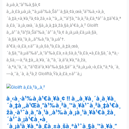
à¸µà¸à¸”à¹‰à¸§à¸¢
à¸„à¸£à¸µà¸¡à¸™à¸µà¹‰à¸Šà¹ˆà¸§à¸¢à¸œà¸¹à¹‰à¸«à¸à¸
´à¸‡à¸«à¸¥à¸²à¸¢à¸žà¸±à¸™à¸„à¸™à¹ƒà¸™à¸à¸²à¸£à¸ªà¹ˆà¸‡à¹€à¸ª
à¸£à¸´à¸¡à¸œà¸´à¸§à¸‚à¸­à¸‡à¸žà¸§à¸à¹€à¸‚à¸² Glolift
à¸„à¹ˆà¸²à¹ƒà¸Šà¹‰à¸ˆà¹ˆà¸²à¸¢ à¸¡à¸µà¸£à¸µà¸§à¸
´à¸§à¸¥à¸¹à¸à¸„à¹‰à¸²à¸”à¸µà¹†.
à¹€à¸‹à¸£à¸±à¹ˆà¸¡à¸šà¸³à¸£à¸¸à¸‡à¸œà¸
´à¸§à¸™à¸µà¹‰à¹„à¸”à¹‰à¸£à¸±à¸šà¸à¸²à¸£à¸•à¸£à¸§à¸ˆà¸ªà¸­
à¸šà¸—à¸²à¸‡à¸„à¸¥à¸´à¸™à¸´à¸à¹à¸¥à¸°à¸žà¸
´à¸ªà¸¹à¸ˆà¸™à¹Œà¹à¸¥à¹‰à¸§à¸§à¹ˆà¸²à¸¡à¸µà¸›à¸£à¸°à¸ªà¸´à¸
—à¸˜à¸´à¸ à¸²à¸ž Gloliftà¸Ÿà¸­à¸£à¸±à¹ˆà¸¡
à¸‹à¸·à¹‰à¸­à¹€à¸¥à¸¢ !! à¸„à¸¥à¸´à¸à¸¥à¸
´à¸‡à¸„à¹Œà¸”à¹‰à¸²à¸™à¸¥à¹ˆà¸²à¸‡à¹€à¸
žà¸·à¹ˆà¸­à¸”à¸¹à¸‚à¹‰à¸­à¸¡à¸¹à¸¥à¹€à¸žà¸
´à¹ˆà¸¡à¹€à¸•à¸
´à¸¡à¹à¸¥à¸°à¸£à¸±à¸šà¸ªà¹ˆà¸§à¸™à¸¥à¸”