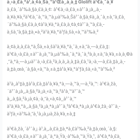
à¸›à¸£à¸°à¹‚à¸¢à¸Šà¸™à¹Œà¸‚à¸­à¸‡ Glolift à¹€à¸ˆà¸¥
à¸£à¸´à¹‰à¸§à¸£à¸­à¸¢: à¹€à¸‹à¸£à¸±à¹ˆà¸¡à¸„à¸­
à¸¥à¸¥à¸²à¹€à¸ˆà¸™à¸™à¸µà¹‰à¸Šà¹ˆà¸§à¸¢à¸‚à¸ˆà¸±à¸”à¸£à¸
´à¹‰à¸§à¸£à¸­à¸¢à¹à¸¥à¸°à¸£à¸­à¸¢à¸¢à¹ˆà¸™à¸£à¸­
à¸šà¸”à¸§à¸‡à¸•à¸²à¹à¸¥à¸°à¹ƒà¸šà¸«à¸™à¹‰à¸²
à¸¢à¸à¸à¸£à¸°à¸Šà¸±à¸šà¹à¸¥à¸°à¸ˆà¸±à¸”à¸—à¸£à¸‡:
à¹€à¸‹à¸£à¸±à¹ˆà¸¡à¸™à¸µà¹‰à¸ˆà¸°à¸ˆà¸³à¸à¸±à¸”à¸¥à¸±à¸à¸©à
¸“à¸°à¸—à¸µà¹ˆà¸›à¸£à¸²à¸à¸à¸‚à¸­à¸‡à¸£à¸¹à¸›à¸—à¸£à¸‡à¸‚à¸­
à¸‡à¸œà¸´à¸§à¸«à¸™à¸±à¸‡à¹à¸¥à¸°à¹ƒà¸šà¸«à¸™à¹‰à¸²
à¹à¸‚à¹‡à¸‡à¹à¸£à¸‡à¹à¸¥à¸°à¸—à¸™à¸—à¸²à¸™: à¹€à¸žà¸
´à¹ˆà¸¡à¸„à¸§à¸²à¸¡à¸«à¸™à¸²à¹à¸™à¹ˆà¸™
à¸„à¸§à¸²à¸¡à¸¢à¸·à¸”à¸«à¸¢à¸¸à¹ˆà¸™
à¹à¸¥à¸°à¸„à¸§à¸²à¸¡à¸ªà¸¡à¹ˆà¸³à¹€à¸ªà¸¡à¸­à¹€à¸žà¸·à¹ˆà¸­
à¹ƒà¸«à¹‰à¸”à¸¹à¸¡à¸µà¸žà¸¥à¸±à¸‡
à¹€à¸žà¸´à¹ˆà¸¡ à¹‚à¸„à¸£à¸‡à¸ªà¸£à¹‰à¸²à¸‡à¸œà¸´à¸§:
à¹€à¸‹à¸£à¸±à¹ˆà¸¡à¸ˆà¸°à¸Ÿà¸·à¹‰à¸™à¸Ÿà¸¹, à¹€à¸ªà¸£à¸