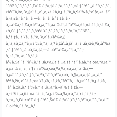
´à¹Œà¸ˆà¸°à¸ªà¸£à¹‰à¸²à¸‡à¸à¸²à¸£à¸ªà¸±à¸‡à¹€à¸„à¸£à¸²à¸°à¸
«à¹Œà¸¥à¸´à¸§à¹‚à¸„à¹„à¸•à¸£à¸­à¸µà¸™à¸‚à¸¶à¹‰à¸™à¹ƒà¸«à¸¡à¹ˆ
à¸›à¸£à¸°à¸ªà¸´à¸—à¸˜à¸´à¸ à¸²à¸žà¸‚à¸­
à¸‡à¹€à¸‹à¸£à¸±à¹ˆà¸¡à¸™à¸µà¹‰à¹„à¸”à¹‰à¸£à¸±à¸šà¸à¸²à¸£à¸
•à¸£à¸§à¸ˆà¸ªà¸­à¸šà¹à¸¥à¸°à¸žà¸´à¸ªà¸¹à¸ˆà¸™à¹Œà¸—
à¸²à¸‡à¸„à¸¥à¸´à¸™à¸´à¸à¹à¸¥à¹‰à¸§
à¸”à¸±à¸‡à¸™à¸±à¹‰à¸™à¸ˆà¸¶à¸‡à¹„à¸¡à¹ˆà¸¡à¸µà¸œà¸¥à¸‚à¹‰à
¸²à¸‡à¹€à¸„à¸µà¸¢à¸‡à¸—à¸µà¹ˆà¹€à¸›à¹‡à¸™à¸­
à¸±à¸™à¸•à¸£à¸²à¸¢
à¹€à¸Šà¹ˆà¸™à¹€à¸”à¸µà¸¢à¸§à¸à¸±à¸šà¸ªà¹ˆà¸§à¸™à¸œà¸ªà¸¡à¸™
à¸µà¹‰à¸ˆà¸°à¹ƒà¸«à¹‰à¸œà¸¥à¸¥à¸±à¸žà¸˜à¹Œà¸—
à¸µà¹ˆà¸¢à¸²à¸§à¸™à¸²à¸™à¹à¸à¹ˆà¸œà¸´à¸§à¸‚à¸­à¸‡à¸„à¸¸à¸“
à¹€à¸žà¸·à¹ˆà¸­à¸œà¸¥à¸¥à¸±à¸žà¸˜à¹Œà¸—à¸µà¹ˆà¸”à¸µà¸¢à¸
´à¹ˆà¸‡à¸‚à¸¶à¹‰à¸™ à¸„à¸¸à¸“à¸•à¹‰à¸­à¸‡à¸—
à¸²à¹€à¸‹à¸£à¸±à¹ˆà¸¡à¸™à¸µà¹‰à¸§à¸±à¸™à¸¥à¸°à¸ªà¸­
à¸‡à¸„à¸£à¸±à¹‰à¸‡ à¹€à¸Šà¹‰à¸²à¹à¸¥à¸°à¸à¹ˆà¸­à¸™à¸™à¸­à¸™
Gloliftà¸£à¸²à¸„à¸²