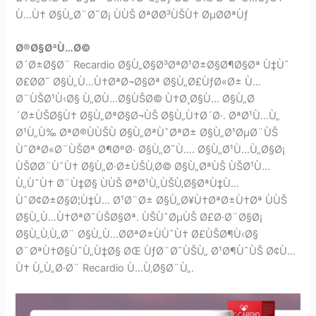
Ù…Ù† Ø§Ù„Ø¨Ø¯Ø¡ ÙÙŠ ØªØ­Ø³ÙŠÙ† ØµØ­ØªÙƒ
Ø®Ø§ØªÙ…Ø©
Ø´Ø±Ø§Ø¨ Recardio Ø§Ù„Ø§Ø³ØªØ¹Ø±Ø§Ø¶Ø§Øª Ù‡Ùˆ
Ø£Ø­Ø¯ Ø§Ù„Ù…Ù†ØªØ¬Ø§Øª Ø§Ù„Ø£ÙƒØ«Ø± Ù…
Ø¨ÙŠØ¹Ù‹Ø§ Ù„Ø­Ù…Ø§ÙŠØ© Ù†Ø¸Ø§Ù… Ø§Ù„Ø
´Ø±ÙŠØ§Ù† Ø§Ù„ØªØ§Ø¬ÙŠ Ø§Ù„Ù†Ø´Ø·. ØªØ¹Ù…Ù„
Ø¹Ù„Ù‰ ØªØ®ÙÙŠÙ Ø§Ù„ØªÙˆØªØ± Ø§Ù„Ø¹ØµØ¨ÙŠ
ÙˆØªØ«Ø¨ÙŠØª Ø¶ØºØ· Ø§Ù„Ø¯Ù…. Ø§Ù„Ø¹Ù…Ù„Ø§Ø¡
ÙŠØ­Ø¨ÙˆÙ† Ø§Ù„Ø·Ø±ÙŠÙ‚Ø© Ø§Ù„ØªÙŠ ÙŠØ¹Ù…
Ù„ÙˆÙ† Ø¨Ù‡Ø§ ÙÙŠ ØªØ¹Ù„ÙŠÙ‚Ø§ØªÙ‡Ù…
ÙˆØ¢Ø±Ø§Ø¦Ù‡Ù… Ø¹Ø¨Ø± Ø§Ù„Ø¥Ù†ØªØ±Ù†Øª ÙÙŠ
Ø§Ù„Ù…Ù†ØªØ¯ÙŠØ§Øª. ÙŠÙˆØµÙŠ Ø£Ø·Ø¨Ø§Ø¡
Ø§Ù„Ù‚Ù„Ø¨ Ø§Ù„Ù…Ø­ØªØ±ÙÙˆÙ† Ø£ÙŠØ¶Ù‹Ø§
Ø¨ØªÙ†Ø§ÙˆÙ„Ù‡Ø§ ØŒ ÙƒØ¨Ø¯ÙŠÙ„ Ø¹Ø¶ÙˆÙŠ Ø¢Ù…
Ù† Ù„Ù„Ø·Ø¨ Recardio Ù…Ù‚Ø§Ø¨Ù„.