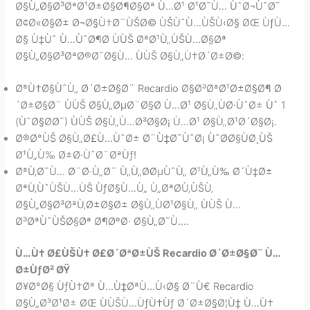
Ø§Ù„Ø§Ø³ØªØ¹Ø±Ø§Ø¶Ø§Øª Ù…Ø¹ Ø¹Ø¯Ù… ÙˆØ¬ÙˆØ¯
Ø¢Ø«Ø§Ø± Ø¬Ø§Ù†Ø¨ÙŠØ© ÙŠÙˆÙ…ÙŠÙ‹Ø§ ØŒ ÙƒÙ…
Ø§ Ù‡Ùˆ Ù…ÙˆØ¶Ø­ ÙÙŠ ØªØ¹Ù„ÙŠÙ…Ø§Øª
Ø§Ù„Ø§Ø³ØªØ®Ø¯Ø§Ù… ÙÙŠ Ø§Ù„Ù†Ø´Ø±Ø©:
ØªÙ†Ø§ÙˆÙ„ Ø´Ø±Ø§Ø¨ Recardio Ø§Ø³ØªØ¹Ø±Ø§Ø¶ Ø
´Ø±Ø§Ø¨ ÙÙŠ Ø§Ù„ØµØ¨Ø§Ø­ Ù…Ø¹ Ø§Ù„ÙØ·ÙˆØ± Ùˆ 1
(ÙˆØ§Ø­Ø¯) ÙÙŠ Ø§Ù„Ù…Ø³Ø§Ø¡ Ù…Ø¹ Ø§Ù„Ø¹Ø´Ø§Ø¡.
Ø®Ø°ÙŠ Ø§Ù„Ø£Ù…ÙˆØ± Ø¨Ù‡Ø¯ÙˆØ¡ ÙˆØ­Ø§ÙØ¸ÙŠ
Ø¹Ù„Ù‰ Ø±Ø·ÙˆØ¨ØªÙƒ!
ØªÙ‚Ø¯Ù… Ø¨Ø·Ù„Ø¨ Ù„Ù„Ø­ØµÙˆÙ„ Ø¹Ù„Ù‰ Ø´Ù‡Ø±
ØªÙ‚ÙˆÙŠÙ…ÙŠ ÙƒØ§Ù…Ù„ Ù„ØªØ­Ù‚ÙŠÙ‚
Ø§Ù„Ø§Ø³ØªÙ‚Ø±Ø§Ø± Ø§Ù„ÙØ¹Ø§Ù„ ÙÙŠ Ù…
Ø³ØªÙˆÙŠØ§Øª Ø¶ØºØ· Ø§Ù„Ø¯Ù….
Ù…Ù† Ø£ÙŠÙ† Ø£Ø´ØªØ±ÙŠ Recardio Ø´Ø±Ø§Ø¨ Ù…
Ø±ÙƒØ² ØŸ
Ø¥Ø°Ø§ ÙƒÙ†Øª Ù…Ù‡ØªÙ…Ù‹Ø§ Ø¨Ù€ Recardio
Ø§Ù„Ø³Ø¹Ø± ØŒ ÙÙŠÙ…ÙƒÙ†Ùƒ Ø´Ø±Ø§Ø¦Ù‡ Ù…Ù†