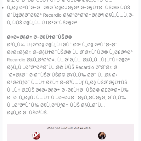
ØŒ ÙˆØªØ­Ø³ÙŠÙ† Ù†ÙˆØ¹ÙŠØ© Ø§Ù„Ù†ÙˆÙ…
Ù„Ø§ ØªÙˆØ¬Ø¯ Ø¥Ø´Ø§Ø±Ø§Øª Ø¬Ø§Ù†Ø¨ÙŠØ© ÙÙŠ
Ø´Ù‡Ø§Ø¯Ø§Øª Recardio Ø§Ø³ØªØ¹Ø±Ø§Ø¶ Ø§Ù„Ù…Ù„Ø­
Ù‚ ÙÙŠ Ø§Ù„Ù…Ù†ØªØ¯ÙŠØ§Øª
Ø¢Ø«Ø§Ø± Ø¬Ø§Ù†Ø¨ÙŠØ©
Ø¹Ù„Ù‰ Ù‡Ø°Ø§ Ø§Ù„Ù†Ø­Ùˆ ØŒ Ù„Ø§ ØªÙˆØ¬Ø¯
Ø¢Ø«Ø§Ø± Ø¬Ø§Ù†Ø¨ÙŠØ© Ù…Ø¹Ø±ÙˆÙØ© Ù„Ø£Ø®Ø°
Recardio Ø§Ù„Ø³Ø¹Ø±. Ù…Ø¹Ø¸Ù… Ø§Ù„Ù…ÙƒÙˆÙ†Ø§Øª
Ø§Ù„Ù…Ø³ØªØ®Ø¯Ù…Ø© ÙÙŠ Recardio Ø³Ø¹Ø± Ø
´Ø±Ø§Ø¨ Ø·Ø¨ÙŠØ¹ÙŠØ© Ø¥Ù„Ù‰ Ø­Ø¯ Ù…Ø§ Ø›
ØªØ£ÙƒØ¯ Ù…Ù† Ø£Ù† Ø¬Ø³Ù…Ùƒ Ù„Ø§ ÙŠØ¹Ø§Ù†ÙŠ
Ù…Ù† Ø£ÙŠ Ø¢Ø«Ø§Ø± Ø¬Ø§Ù†Ø¨ÙŠØ© Ø£Ø®Ø±Ù‰
Ø¨Ø¯Ù„Ø§Ù‹ Ù…Ù† Ù…Ø¬Ø±Ø¯ Ø§Ù„Ø­ÙØ§Ø¸ Ø¹Ù„Ù‰
Ù…Ø³ØªÙˆÙ‰ Ø§Ù„Ø³ÙƒØ± ÙÙŠ Ø§Ù„Ø¯Ù…
Ø§Ù„Ø·Ø¨ÙŠØ¹ÙŠ.