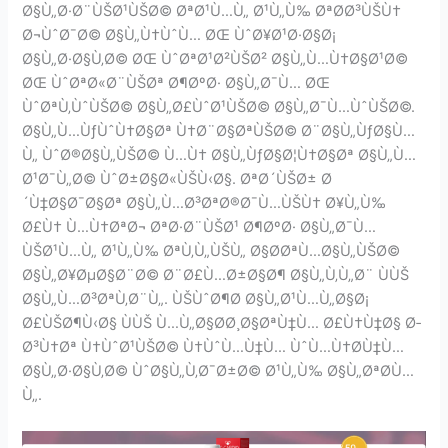
Ø§Ù„Ø·Ø¨ÙŠØ¹ÙŠØ© ØªØ¹Ù…Ù„ Ø¹Ù„Ù‰ ØªØ­Ø³ÙŠÙ†
Ø¬ÙˆØ¯Ø© Ø§Ù„Ù†ÙˆÙ… ØŒ ÙˆØ¥Ø¹Ø·Ø§Ø¡
Ø§Ù„Ø·Ø§Ù‚Ø© ØŒ ÙˆØªØ¹Ø²ÙŠØ² Ø§Ù„Ù…Ù†Ø§Ø¹Ø©
ØŒ ÙˆØªØ«Ø¨ÙŠØª Ø¶ØºØ· Ø§Ù„Ø¯Ù… ØŒ
ÙˆØªÙ‚ÙˆÙŠØ© Ø§Ù„Ø£ÙˆØ¹ÙŠØ© Ø§Ù„Ø¯Ù…ÙˆÙŠØ©.
Ø§Ù„Ù…ÙƒÙˆÙ†Ø§Øª Ù†Ø¨Ø§ØªÙŠØ© Ø¨Ø§Ù„ÙƒØ§Ù…
Ù„ ÙˆØ®Ø§Ù„ÙŠØ© Ù…Ù† Ø§Ù„ÙƒØ§Ø¦Ù†Ø§Øª Ø§Ù„Ù…
Ø¹Ø¯Ù„Ø© ÙˆØ±Ø§Ø«ÙŠÙ‹Ø§. ØªØ´ÙŠØ± Ø
´Ù‡Ø§Ø¯Ø§Øª Ø§Ù„Ù…Ø³ØªØ®Ø¯Ù…ÙŠÙ† Ø¥Ù„Ù‰
Ø£Ù† Ù…Ù†ØªØ¬ ØªØ·Ø¨ÙŠØ¹ Ø¶ØºØ· Ø§Ù„Ø¯Ù…
ÙŠØ¹Ù…Ù„ Ø¹Ù„Ù‰ ØªÙ‚Ù„ÙŠÙ„ Ø§Ø­ØªÙ…Ø§Ù„ÙŠØ©
Ø§Ù„Ø¥ØµØ§Ø¨Ø© Ø¨Ø£Ù…Ø±Ø§Ø¶ Ø§Ù„Ù‚Ù„Ø¨ ÙÙŠ
Ø§Ù„Ù…Ø³ØªÙ‚Ø¨Ù„. ÙŠÙˆØ¶Ø­ Ø§Ù„Ø¹Ù…Ù„Ø§Ø¡
Ø£ÙŠØ¶Ù‹Ø§ ÙÙŠ Ù…Ù„Ø§Ø­Ø¸Ø§ØªÙ‡Ù… Ø£Ù†Ù‡Ø§ Ø­
Ø³Ù†Øª Ù†ÙˆØ¹ÙŠØ© Ù†ÙˆÙ…Ù‡Ù… ÙˆÙ…Ù†Ø­Ù‡Ù…
Ø§Ù„Ø·Ø§Ù‚Ø© ÙˆØ§Ù„Ù‚Ø¯Ø±Ø© Ø¹Ù„Ù‰ Ø§Ù„ØªØ­Ù…
Ù„.