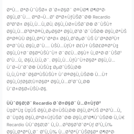
ØªÙ… ØªØ·ÙˆÙŠØ± Ø´Ø±Ø§Ø¨ Ø®ÙØ¶ Ø¶ØºØ·
Ø§Ù„Ø¯Ù…. ØªØ¬Ù…Ø¹ ØªØ±ÙƒÙŠØ¨Ø© Recardio
Ø³Ø¹Ø± Ø§Ù„Ù…Ù„Ø­Ù‚ Ø§Ù„ÙØ±ÙŠØ¯Ø© Ø¨ÙŠÙ†
Ø§Ù„Ù…Ø³ØªØ®Ù„ØµØ§Øª Ø§Ù„Ø¹Ø´Ø¨ÙŠØ© Ø§Ù„ØªÙŠ
ØªØ®ÙÙ Ø§Ù„ØªÙˆØªØ± Ø§Ù„Ø¹ØµØ¨ÙŠ ÙˆØªØ­Ø³Ù†
ØªØ¯ÙÙ‚ Ø§Ù„Ø¯Ù…. ÙŠÙ…ÙƒÙ† Ø£Ù† ÙŠØ£Ø®Ø°Ù‡
Ø§Ù„Ù†Ø¨Ø§ØªÙŠÙˆÙ† Ø¨Ø£Ù…Ø§Ù† Ù„ØªØ·Ø¨ÙŠØ¹
Ø¹Ù…Ù„ Ø§Ù„Ù‚Ù„Ø¨. Ø§Ù„Ù…ÙƒÙˆÙ†Ø§Øª Ø§Ù„Ù…
ÙˆØ¬ÙˆØ¯Ø© ÙÙŠÙ‡ ØµØ¯ÙŠÙ‚Ø©
Ù„Ù„Ù†Ø¨Ø§ØªÙŠÙŠÙ† ÙˆØ®Ø§Ù„ÙŠØ© Ù…Ù†
Ø§Ù„ÙƒØ§Ø¦Ù†Ø§Øª Ø§Ù„Ù…Ø¹Ø¯Ù„Ø©
ÙˆØ±Ø§Ø«ÙŠÙ‹Ø§.
ÙÙˆØ§Ø¦Ø¯ Recardio Ø´Ø±Ø§Ø¨ Ù…Ø±ÙƒØ²
Ù‡Ø°Ù‡ Ù‡ÙŠ Ø§Ù„Ø·Ø±ÙŠÙ‚Ø© Ø§Ù„ØªÙŠ ØªØ¹Ù…Ù„
Ø¨Ù‡Ø§ Ø§Ù„ØªØ±ÙƒÙŠØ¨Ø© Ø§Ù„Ø¹Ø¶ÙˆÙŠØ© Ù„Ù€
Recardio ÙÙˆØ§Ø¦Ø¯ Ù„Ù…Ø³Ø§Ø¹Ø¯ØªÙƒ Ø¹Ù„Ù‰
Ø§Ù„ØªØºÙ„Ø¨ Ø¹Ù„Ù‰ Ù…Ø³ØªÙˆÙŠØ§Øª Ø¶ØºØ·