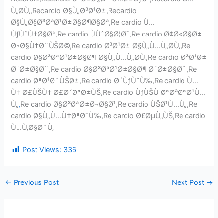
Ù„Ø­Ù‚,Recardio Ø§Ù„Ø³Ø¹Ø±,Recardio
Ø§Ù„Ø§Ø³ØªØ¹Ø±Ø§Ø¶Ø§Øª,Re cardio Ù…
ÙƒÙˆÙ†Ø§Øª,Re cardio ÙÙˆØ§Ø¦Ø¯,Re cardio Ø¢Ø«Ø§Ø±
Ø¬Ø§Ù†Ø¨ÙŠØ©,Re cardio Ø³Ø¹Ø± Ø§Ù„Ù…Ù„Ø­Ù‚,Re
cardio Ø§Ø³ØªØ¹Ø±Ø§Ø¶ Ø§Ù„Ù…Ù„Ø­Ù‚,Re cardio Ø³Ø¹Ø±
Ø´Ø±Ø§Ø¨,Re cardio Ø§Ø³ØªØ¹Ø±Ø§Ø¶ Ø´Ø±Ø§Ø¨,Re
cardio ØªØ¹Ø¨ÙŠØ±,Re cardio Ø´ÙƒÙˆÙ‰,Re cardio Ù…
Ù† Ø£ÙŠÙ† Ø£Ø´ØªØ±ÙŠ,Re cardio ÙƒÙŠÙ ØªØ³ØªØ¹Ù…
Ù„
,
Re cardio Ø§Ø³ØªØ±Ø¬Ø§Ø¹,Re cardio ÙŠØ¹Ù…Ù„,Re
cardio Ø§Ù„Ù…Ù†ØªØ¯Ù‰,Re cardio Ø£ØµÙ„ÙŠ,Re cardio
Ù…Ù‚Ø§Ø¨Ù„
Post Views:
336
←
Previous Post
Next Post
→