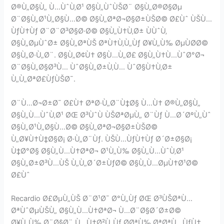
Ø®Ù„Ø§Ù„ Ù…ÙˆÙ‚Ø¹ Ø§Ù„ÙˆÙŠØ¨ Ø§Ù„Ø®Ø§Øµ
Ø¨Ø§Ù„Ø¹Ù„Ø§Ù…Ø© Ø§Ù„ØªØ¬Ø§Ø±ÙŠØ© Ø£Ùˆ ÙŠÙ…
ÙƒÙ†Ùƒ Ø¨Ø¨Ø³Ø§Ø·Ø© Ø§Ù„Ù†Ù‚Ø± ÙÙˆÙ‚
Ø§Ù„ØµÙˆØ± Ø§Ù„ØªÙŠ ØªÙ†Ù‚Ù„Ùƒ Ø¥Ù„Ù‰ ØµÙØ­Ø©
Ø§Ù„Ø·Ù„Ø¨. Ø§Ù„Ø¢Ù† Ø§Ù…Ù„Ø£ Ø§Ù„Ù†Ù…ÙˆØ°Ø¬
Ø¨Ø§Ù„Ø§Ø³Ù… ÙˆØ§Ù„Ø±Ù‚Ù… ÙˆØ§Ù†Ù‚Ø±
Ù„Ù„ØªØ£ÙƒÙŠØ¯.
Ø¨Ù…Ø¬Ø±Ø¯ Ø£Ù† ØªØ·Ù„Ø¨Ù‡Ø§ Ù…Ù† Ø®Ù„Ø§Ù„
Ø§Ù„Ù…ÙˆÙ‚Ø¹ ØŒ Ø³ÙˆÙ ÙŠØªØµÙ„ Ø¨Ùƒ Ù…Ø´ØºÙ„Ùˆ
Ø§Ù„Ø¹Ù„Ø§Ù…Ø© Ø§Ù„ØªØ¬Ø§Ø±ÙŠØ©
Ù„Ø¥Ù†Ù‡Ø§Ø¡ Ø·Ù„Ø¨Ùƒ. ÙŠÙ…ÙƒÙ†Ùƒ Ø´Ø±Ø§Ø¡
Ù‡Ø°Ø§ Ø§Ù„Ù…Ù†ØªØ¬ Ø¹Ù„Ù‰ Ø§Ù„Ù…ÙˆÙ‚Ø¹
Ø§Ù„Ø±Ø³Ù…ÙŠ Ù„Ù„Ø´Ø±ÙƒØ© Ø§Ù„Ù…ØµÙ†Ø¹Ø©
Ø£Ùˆ
Recardio Ø£ØµÙ„ÙŠ Ø¨Ø¹Ø¯ Ø°Ù„Ùƒ ØŒ Ø³ÙŠØªÙ…
ØªÙˆØµÙŠÙ„ Ø§Ù„Ù…Ù†ØªØ¬ Ù…Ø¨Ø§Ø´Ø±Ø©
Ø¥Ù„Ù‰ Ø¨Ø§Ø¨ Ù…Ù†Ø²Ù„Ùƒ Ø­ØªÙ‰ ØªØªÙ…ÙƒÙ†