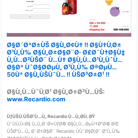
Ø§Ø´ØªØ±ÙŠ Ø§Ù„Ø¢Ù† !! Ø§Ù†Ù‚Ø±
Ø¹Ù„Ù‰ Ø§Ù„Ø±Ø§Ø¨Ø· Ø£Ø¯Ù†Ø§Ù‡
Ù„Ù…Ø²ÙŠØ¯ Ù…Ù† Ø§Ù„Ù…Ø¹Ù„ÙˆÙ…
Ø§Øª ÙˆØ§Ø­ØµÙ„ Ø¹Ù„Ù‰ Ø®ØµÙ…
50Ùª Ø§Ù„ÙŠÙˆÙ… !! ÙŠØ³Ø±Ø¹ !!
Ø§Ù„Ù…ÙˆÙ‚Ø¹ Ø§Ù„Ø±Ø³Ù…ÙŠ:
www.Recardio.com
ÙƒÙŠÙ ÙŠØ¹Ù…Ù„ Recardio Ù…Ù„Ø­Ù‚ ØŸ
ÙˆÙÙ‚Ù‹Ø§ Ù„Ù„Ø´Ø±ÙƒØ© Ø§Ù„Ù…ØµÙ†Ø¹Ø© ØŒ
ÙŠØ¹Ù…Ù„ Ø´Ø±Ø§Ø¨ Recardio ÙÙˆØ§Ø¦Ø¯ Ø¹Ù„Ù‰