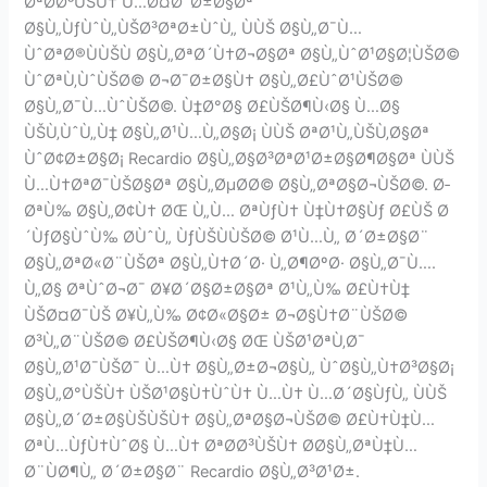
ØªØ­Ø³ÙŠÙ† Ù…Ø¤Ø´Ø±Ø§Øª
Ø§Ù„ÙƒÙˆÙ„ÙŠØ³ØªØ±ÙˆÙ„ ÙÙŠ Ø§Ù„Ø¯Ù…
ÙˆØªØ®ÙÙŠÙ Ø§Ù„ØªØ´Ù†Ø¬Ø§Øª Ø§Ù„ÙˆØ¹Ø§Ø¦ÙŠØ©
ÙˆØªÙ‚ÙˆÙŠØ© Ø¬Ø¯Ø±Ø§Ù† Ø§Ù„Ø£ÙˆØ¹ÙŠØ©
Ø§Ù„Ø¯Ù…ÙˆÙŠØ©. Ù‡Ø°Ø§ Ø£ÙŠØ¶Ù‹Ø§ Ù…Ø§
ÙŠÙ‚ÙˆÙ„Ù‡ Ø§Ù„Ø¹Ù…Ù„Ø§Ø¡ ÙÙŠ ØªØ¹Ù„ÙŠÙ‚Ø§Øª
ÙˆØ¢Ø±Ø§Ø¡ Recardio Ø§Ù„Ø§Ø³ØªØ¹Ø±Ø§Ø¶Ø§Øª ÙÙŠ
Ù…Ù†ØªØ¯ÙŠØ§Øª Ø§Ù„ØµØ­Ø© Ø§Ù„ØªØ§Ø¬ÙŠØ©. Ø­
ØªÙ‰ Ø§Ù„Ø¢Ù† ØŒ Ù„Ù… ØªÙƒÙ† Ù‡Ù†Ø§Ùƒ Ø£ÙŠ Ø
´ÙƒØ§ÙˆÙ‰ Ø­ÙˆÙ„ ÙƒÙŠÙÙŠØ© Ø¹Ù…Ù„ Ø´Ø±Ø§Ø¨
Ø§Ù„ØªØ«Ø¨ÙŠØª Ø§Ù„Ù†Ø´Ø· Ù„Ø¶ØºØ· Ø§Ù„Ø¯Ù….
Ù„Ø§ ØªÙˆØ¬Ø¯ Ø¥Ø´Ø§Ø±Ø§Øª Ø¹Ù„Ù‰ Ø£Ù†Ù‡
ÙŠØ¤Ø¯ÙŠ Ø¥Ù„Ù‰ Ø¢Ø«Ø§Ø± Ø¬Ø§Ù†Ø¨ÙŠØ©
Ø³Ù„Ø¨ÙŠØ© Ø£ÙŠØ¶Ù‹Ø§ ØŒ ÙŠØ¹ØªÙ‚Ø¯
Ø§Ù„Ø¹Ø¯ÙŠØ¯ Ù…Ù† Ø§Ù„Ø±Ø¬Ø§Ù„ ÙˆØ§Ù„Ù†Ø³Ø§Ø¡
Ø§Ù„Ø°ÙŠÙ† ÙŠØ¹Ø§Ù†ÙˆÙ† Ù…Ù† Ù…Ø´Ø§ÙƒÙ„ ÙÙŠ
Ø§Ù„Ø´Ø±Ø§ÙŠÙŠÙ† Ø§Ù„ØªØ§Ø¬ÙŠØ© Ø£Ù†Ù‡Ù…
ØªÙ…ÙƒÙ†ÙˆØ§ Ù…Ù† ØªØ­Ø³ÙŠÙ† Ø­Ø§Ù„ØªÙ‡Ù…
Ø¨ÙØ¶Ù„ Ø´Ø±Ø§Ø¨ Recardio Ø§Ù„Ø³Ø¹Ø±.