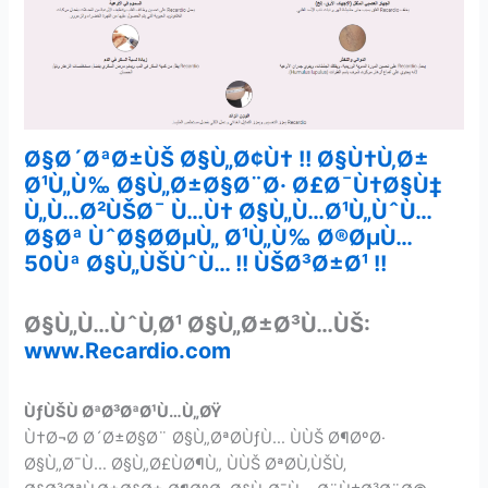
Ø§Ø´ØªØ±ÙŠ Ø§Ù„Ø¢Ù† !! Ø§Ù†Ù‚Ø±
Ø¹Ù„Ù‰ Ø§Ù„Ø±Ø§Ø¨Ø· Ø£Ø¯Ù†Ø§Ù‡
Ù„Ù…Ø²ÙŠØ¯ Ù…Ù† Ø§Ù„Ù…Ø¹Ù„ÙˆÙ…
Ø§Øª ÙˆØ§Ø­ØµÙ„ Ø¹Ù„Ù‰ Ø®ØµÙ…
50Ùª Ø§Ù„ÙŠÙˆÙ… !! ÙŠØ³Ø±Ø¹ !!
Ø§Ù„Ù…ÙˆÙ‚Ø¹ Ø§Ù„Ø±Ø³Ù…ÙŠ:
www.Recardio.com
ÙƒÙŠÙ ØªØ³ØªØ¹Ù…Ù„ØŸ
Ù†Ø¬Ø­ Ø´Ø±Ø§Ø¨ Ø§Ù„ØªØ­ÙƒÙ… ÙÙŠ Ø¶ØºØ·
Ø§Ù„Ø¯Ù… Ø§Ù„Ø£ÙØ¶Ù„ ÙÙŠ ØªØ­Ù‚ÙŠÙ‚