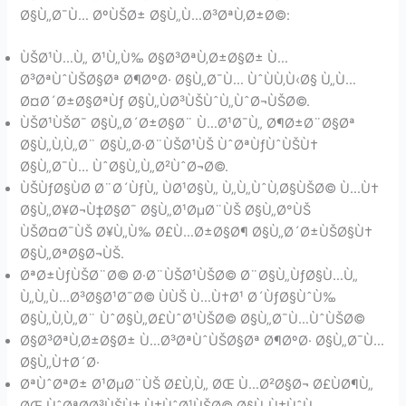
Ø§Ù„Ø¯Ù… ØºÙŠØ± Ø§Ù„Ù…Ø³ØªÙ‚Ø±Ø©:
ÙŠØ¹Ù…Ù„ Ø¹Ù„Ù‰ Ø§Ø³ØªÙ‚Ø±Ø§Ø± Ù…
Ø³ØªÙˆÙŠØ§Øª Ø¶ØºØ· Ø§Ù„Ø¯Ù… ÙˆÙÙ‚Ù‹Ø§ Ù„Ù…
Ø¤Ø´Ø±Ø§ØªÙƒ Ø§Ù„ÙØ³ÙŠÙˆÙ„ÙˆØ¬ÙŠØ©.
ÙŠØ¹ÙŠØ¯ Ø§Ù„Ø´Ø±Ø§Ø¨ Ù…Ø¹Ø¯Ù„ Ø¶Ø±Ø¨Ø§Øª
Ø§Ù„Ù‚Ù„Ø¨ Ø§Ù„Ø·Ø¨ÙŠØ¹ÙŠ ÙˆØªÙƒÙˆÙŠÙ†
Ø§Ù„Ø¯Ù… ÙˆØ§Ù„Ù„Ø²ÙˆØ¬Ø©.
ÙŠÙƒØ§ÙØ­ Ø¨Ø´ÙƒÙ„ ÙØ¹Ø§Ù„ Ù„Ù„ÙˆÙ‚Ø§ÙŠØ© Ù…Ù†
Ø§Ù„Ø¥Ø¬Ù‡Ø§Ø¯ Ø§Ù„Ø¹ØµØ¨ÙŠ Ø§Ù„Ø°ÙŠ
ÙŠØ¤Ø¯ÙŠ Ø¥Ù„Ù‰ Ø£Ù…Ø±Ø§Ø¶ Ø§Ù„Ø´Ø±ÙŠØ§Ù†
Ø§Ù„ØªØ§Ø¬ÙŠ.
ØªØ±ÙƒÙŠØ¨Ø© Ø·Ø¨ÙŠØ¹ÙŠØ© Ø¨Ø§Ù„ÙƒØ§Ù…Ù„
Ù„Ù„Ù…Ø³Ø§Ø¹Ø¯Ø© ÙÙŠ Ù…Ù†Ø¹ Ø´ÙƒØ§ÙˆÙ‰
Ø§Ù„Ù‚Ù„Ø¨ ÙˆØ§Ù„Ø£ÙˆØ¹ÙŠØ© Ø§Ù„Ø¯Ù…ÙˆÙŠØ©
Ø§Ø³ØªÙ‚Ø±Ø§Ø± Ù…Ø³ØªÙˆÙŠØ§Øª Ø¶ØºØ· Ø§Ù„Ø¯Ù…
Ø§Ù„Ù†Ø´Ø·
ØªÙˆØªØ± Ø¹ØµØ¨ÙŠ Ø£Ù‚Ù„ ØŒ Ù…Ø²Ø§Ø¬ Ø£ÙØ¶Ù„