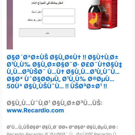
Ø§Ø´ØªØ±ÙŠ Ø§Ù„Ø¢Ù† !! Ø§Ù†Ù‚Ø±
Ø¹Ù„Ù‰ Ø§Ù„Ø±Ø§Ø¨Ø· Ø£Ø¯Ù†Ø§Ù‡
Ù„Ù…Ø²ÙŠØ¯ Ù…Ù† Ø§Ù„Ù…Ø¹Ù„ÙˆÙ…
Ø§Øª ÙˆØ§Ø­ØµÙ„ Ø¹Ù„Ù‰ Ø®ØµÙ…
50Ùª Ø§Ù„ÙŠÙˆÙ… !! ÙŠØ³Ø±Ø¹ !!
Ø§Ù„Ù…ÙˆÙ‚Ø¹ Ø§Ù„Ø±Ø³Ù…ÙŠ:
www.Recardio.com
Ø¹Ù…Ù„ÙŠØ§Øª Ø§Ù„Ø¨Ø­Ø« Ø°Ø§Øª Ø§Ù„ØµÙ„Ø© :
Recardio,Recardio Ø´Ø±Ø§Ø¨ Ù…Ø±ÙƒØ²,Recardio Ù…