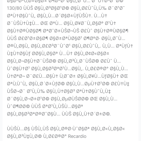
Ø§Ø³ØªÙ‚Ø±Ø§Ø± Ø¶ØºØ· Ø§Ù„Ø¯Ù… Ø¨Ù†Ø³Ø¨Ø©
130/80 ÙÙŠ Ø§Ù„Ø³Ø§Ø¹Ø© Ø§Ù„Ø£ÙˆÙ„Ù‰ Ø¨Ø¹Ø¯
ØªÙ†Ø§ÙˆÙ„ Ø§Ù„Ù…Ø´Ø§Ø±ÙƒÙŠÙ†. Ù…Ù†
Ø¨ÙŠÙ†Ù‡Ù… ØŒ ØªÙ… Ø§Ù„Ø¥Ø¨Ù„Ø§Øº Ø¹Ù†
Ø§Ù†Ø®ÙØ§Ø¶ ØªØ¯Ø±ÙŠØ¬ÙŠ Ø£Ùˆ Ø§Ù†Ø®ÙØ§Ø¶
ÙÙŠ Ø£Ø¹Ø±Ø§Ø¶ Ø§Ø±ØªÙØ§Ø¹ Ø¶ØºØ· Ø§Ù„Ø¯Ù…
Ø®Ù„Ø§Ù„ Ø§Ù„Ø£Ø³Ø¨ÙˆØ¹ Ø§Ù„Ø£ÙˆÙ„. Ù„Ù… ØªÙƒÙ†
Ù‡Ù†Ø§Ùƒ Ø­Ø§Ù„Ø§Øª Ù…Ù† Ø§Ù„Ø¢Ø«Ø§Ø±
Ø§Ù„Ø¬Ø§Ù†Ø¨ÙŠØ© Ø§Ù„Ø³Ù„Ø¨ÙŠØ© Ø£Ùˆ Ù…
ÙˆØ§Ù†Ø¹ Ø§Ù„Ø§Ø³ØªØ¹Ù…Ø§Ù„. Ù„Ø£Ø®Ø° Ø§Ù„Ù…
Ù†ØªØ¬ Ø¨Ø£Ù…Ø§Ù† Ù‚Ø¯Ø± Ø§Ù„Ø¥Ù…ÙƒØ§Ù† ØŒ
ØªÙ‚ÙˆÙ„ Ø§Ù„Ø´Ø±ÙƒØ© Ø§Ù„Ù…ØµÙ†Ø¹Ø© Ø£Ù†Ù‡
ÙŠØ¬Ø¨ Ø¹Ù„Ù‰ Ø§Ù„Ù†Ø§Ø³ ØªÙ†Ø§ÙˆÙ„Ù‡
Ø¨Ø§Ù„Ø¬Ø±Ø¹Ø© Ø§Ù„ØµØ­ÙŠØ­Ø© ØŒ Ø§Ù„Ù…
ÙˆØ¶Ø­Ø© ÙÙŠ ØªØ¹Ù„ÙŠÙ…Ø§Øª
Ø§Ù„Ø§Ø³ØªØ®Ø¯Ø§Ù… ÙÙŠ Ø§Ù„Ù†Ø´Ø±Ø©.
ÙÙŠÙ…Ø§ ÙŠÙ„ÙŠ Ø§Ù„Ø®Ø·ÙˆØ§Øª Ø§Ù„Ø«Ù„Ø§Ø«
Ø§Ù„Ø³Ù‡Ù„Ø© Ù„Ø£Ø®Ø° Recardio