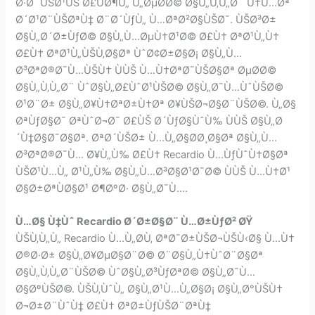
Ø·Ø¨ÙŠØ¹ÙŠ Ø£ÙØ¶Ù„ Ù„ØµØ­Ø© Ø§Ù„Ù‚Ù„Ø¨ Ù†Ù…Øª
Ø´Ø¹Ø¨ÙŠØªÙ‡ Ø¨Ø´ÙƒÙ„ Ù…ØªØ²Ø§ÙŠØ¯. ÙŠØ³Ø±
Ø§Ù„Ø´Ø±ÙƒØ© Ø§Ù„Ù…ØµÙ†Ø¹Ø© Ø£Ù† ØªØ¹Ù„Ù†
Ø£Ù† ØªØ¹Ù„ÙŠÙ‚Ø§Øª ÙˆØ¢Ø±Ø§Ø¡ Ø§Ù„Ù…
Ø³ØªØ®Ø¯Ù…ÙŠÙ† ÙÙŠ Ù…Ù†ØªØ¯ÙŠØ§Øª ØµØ­Ø©
Ø§Ù„Ù‚Ù„Ø¨ ÙˆØ§Ù„Ø£ÙˆØ¹ÙŠØ© Ø§Ù„Ø¯Ù…ÙˆÙŠØ©
Ø¹Ø¨Ø± Ø§Ù„Ø¥Ù†ØªØ±Ù†Øª Ø¥ÙŠØ¬Ø§Ø¨ÙŠØ©. Ù„Ø§
ØªÙƒØ§Ø¯ ØªÙˆØ¬Ø¯ Ø£ÙŠ Ø´ÙƒØ§ÙˆÙ‰ ÙÙŠ Ø§Ù„Ø
´Ù‡Ø§Ø¯Ø§Øª. ØªØ´ÙŠØ± Ù…Ù„Ø§Ø­Ø¸Ø§Øª Ø§Ù„Ù…
Ø³ØªØ®Ø¯Ù… Ø¥Ù„Ù‰ Ø£Ù† Recardio Ù…ÙƒÙˆÙ†Ø§Øª
ÙŠØ¹Ù…Ù„ Ø¹Ù„Ù‰ Ø§Ù„Ù…Ø³Ø§Ø¹Ø¯Ø© ÙÙŠ Ù…Ù†Ø¹
Ø§Ø±ØªÙØ§Ø¹ Ø¶ØºØ· Ø§Ù„Ø¯Ù….
Ù…Ø§ Ù‡Ùˆ Recardio Ø´Ø±Ø§Ø¨ Ù…Ø±ÙƒØ² ØŸ
ÙŠÙ‚Ù„Ù„ Recardio Ù…Ù„Ø­Ù‚ ØªØ¯Ø±ÙŠØ¬ÙŠÙ‹Ø§ Ù…Ù†
Ø®Ø·Ø± Ø§Ù„Ø¥ØµØ§Ø¨Ø© Ø¨Ø§Ù„Ù†ÙˆØ¨Ø§Øª
Ø§Ù„Ù‚Ù„Ø¨ÙŠØ© ÙˆØ§Ù„Ø³ÙƒØªØ© Ø§Ù„Ø¯Ù…
Ø§ØºÙŠØ©. ÙŠÙ‚ÙˆÙ„ Ø§Ù„Ø¹Ù…Ù„Ø§Ø¡ Ø§Ù„Ø°ÙŠÙ†
Ø¬Ø±Ø¨ÙˆÙ‡ Ø£Ù† ØªØ±ÙƒÙŠØ¨ØªÙ‡