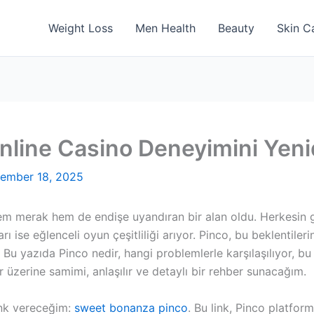
Weight Loss
Men Health
Beauty
Skin C
 Online Casino Deneyimini Ye
ember 18, 2025
 hem merak hem de endişe uyandıran bir alan oldu. Herkesin g
arı ise eğlenceli oyun çeşitliliği arıyor. Pinco, bu beklentiler
Bu yazıda Pinco nedir, hangi problemlerle karşılaşılıyor, bu 
r üzerine samimi, anlaşılır ve detaylı bir rehber sunacağım.
ink vereceğim:
sweet bonanza pinco
. Bu link, Pinco platfo