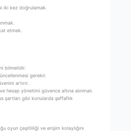
ni iki kez doğrulamak.
çınmak.
kkat etmek.
i bilmelidir.
güncellenmesi gerekir.
nini artırır.
i ve hesap yönetimi güvence altına alınmalı.
 şartları gibi konularda şeffaflık
u oyun çeşitliliği ve erişim kolaylığını