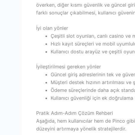
överken, diğer kısmı güvenlik ve güncel giri
farklı sonuçlar çıkabilmesi, kullanıcı güveni
İyi olan yönler
Çeşitli slot oyunları, canlı casino v
Hızlı kayıt süreçleri ve mobil uyumlul
Kullanıcı dostu arayüz ve çeşitli oyun
İyileştirilmesi gereken yönler
Güncel giriş adreslerinin tek ve güven
Müşteri destek hızının artırılması ve ş
Ödeme süreçlerinde daha açık standa
Kullanıcı güvenliği için ek doğrulam
Pratik Adım-Adım Çözüm Rehberi
Aşağıda, hem kullanıcılar hem de Pinco gibi 
düzeyini artırmaya yönelik stratejilerdir.