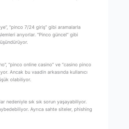
ye”, “pinco 7/24 giriş” gibi aramalarla
işlemleri arıyorlar. “Pinco güncel” gibi
düşündürüyor.
o”, “pinco online casino” ve “casino pinco
riyor. Ancak bu vaadin arkasında kullanıcı
şük olabiliyor.
ar nedeniyle sık sık sorun yaşayabiliyor.
aybedebiliyor. Ayrıca sahte siteler, phishing