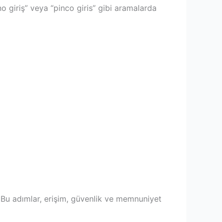
no giriş” veya “pinco giris” gibi aramalarda
. Bu adımlar, erişim, güvenlik ve memnuniyet