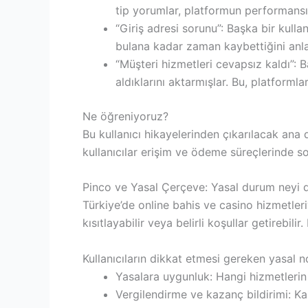
tip yorumlar, platformun performans
“Giriş adresi sorunu”: Başka bir kulla
bulana kadar zaman kaybettiğini anlat
“Müşteri hizmetleri cevapsız kaldı”:
aldıklarını aktarmışlar. Bu, platforml
Ne öğreniyoruz?
Bu kullanıcı hikayelerinden çıkarılacak ana
kullanıcılar erişim ve ödeme süreçlerinde 
Pinco ve Yasal Çerçeve: Yasal durum neyi de
Türkiye’de online bahis ve casino hizmetleri
kısıtlayabilir veya belirli koşullar getirebil
Kullanıcıların dikkat etmesi gereken yasal n
Yasalara uygunluk: Hangi hizmetlerin 
Vergilendirme ve kazanç bildirimi: Ka