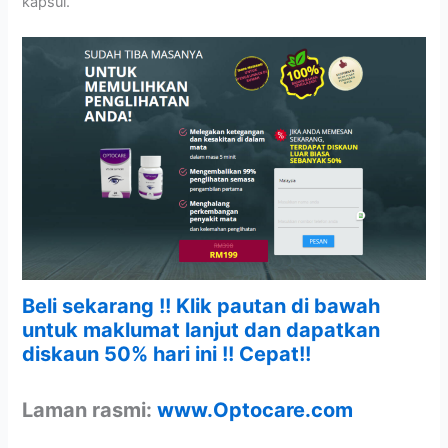
kapsul.
Beli sekarang !! Klik pautan di bawah
untuk maklumat lanjut dan dapatkan
diskaun 50% hari ini !! Cepat!!
Laman rasmi:
www.Optocare.com