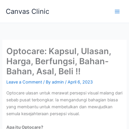
Skip
Canvas Clinic
to
Main
content
Men
Optocare: Kapsul, Ulasan,
Harga, Berfungsi, Bahan-
Bahan, Asal, Beli !!
Leave a Comment
/ By
admin
/
April 6, 2023
Optocare ulasan untuk merawat persepsi visual malang dari
sebab pusat terbongkar. Ia mengandungi bahagian biasa
yang membantu untuk membetulkan dan mewujudkan
semula kesejahteraan persepsi visual.
Apa itu Optocare?