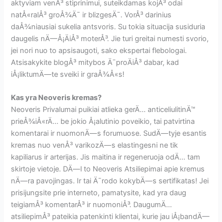
aktyviam venÅ³ stiprinimui, suteikdamas kojÅ³ odai
natÅ«ralÅ³ groÅ¾Ä¯ ir blizgesÄ¯. VorÅ³ darinius
daÅ¾niausiai sukelia antsvoris. Su tokia situacija susiduria
daugelis nÄ—Å¡ÄiÅ³ moterÅ³. Jie turi greitai numesti svorio,
jei nori nuo to apsisaugoti, sako ekspertai flebologai.
Atsisakykite blogÅ³ mitybos Ä¯proÄiÅ³ dabar, kad
iÅ¡liktumÄ—te sveiki ir graÅ¾Å«s!
Kas yra Neoveris kremas?
Neoveris Privalumai puikiai atlieka gerÄ… anticeliulitinÄ™
prieÅ¾iÅ«rÄ… be jokio Å¡alutinio poveikio, tai patvirtina
komentarai ir nuomonÄ—s forumuose. SudÄ—tyje esantis
kremas nuo venÅ³ varikozÄ—s elastingesni ne tik
kapiliarus ir arterijas. Jis maitina ir regeneruoja odÄ… tam
skirtoje vietoje. DÄ—l to Neoveris Atsiliepimai apie kremus
nÄ—ra pavojingas. Ir tai Ä¯rodo kokybÄ—s sertifikatas! Jei
prisijungsite prie interneto, pamatysite, kad yra daug
teigiamÅ³ komentarÅ³ ir nuomoniÅ³. DaugumÄ…
atsiliepimÅ³ pateikia patenkinti klientai, kurie jau iÅ¡bandÄ—