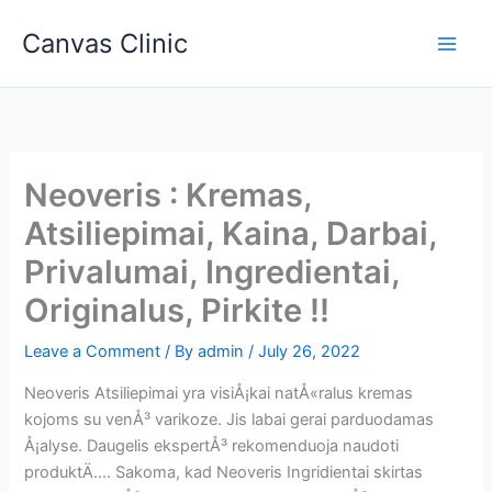
Skip
Canvas Clinic
to
Main
content
Men
Neoveris : Kremas,
Atsiliepimai, Kaina, Darbai,
Privalumai, Ingredientai,
Originalus, Pirkite !!
Leave a Comment
/ By
admin
/
July 26, 2022
Neoveris Atsiliepimai yra visiÅ¡kai natÅ«ralus kremas
kojoms su venÅ³ varikoze. Jis labai gerai parduodamas
Å¡alyse. Daugelis ekspertÅ³ rekomenduoja naudoti
produktÄ…. Sakoma, kad Neoveris Ingridientai skirtas