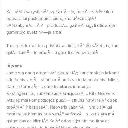
Kai uÅ¾sisakysite jÄ¯ svetainÄ—je, prekÄ—s Å¾enklo
operatoriai paskambins jums, kad uÅ¾baigtÅ³
uÅ¾sakymÄ…. Å Ä¯ produktÄ… galite Ä¯sigyti oficialioje
gamintojo svetainÄ—je arba
Tada produktas bus pristatytas tiesiai Ä¯ jÅ«sÅ³ duris, kad
galÄ—tumÄ—te pradÄ—ti gerinti savo sveikatÄ…
IÅ¡vada
Jame yra daug organiniÅ³ ekstraktÅ³, kurie mokslo laikomi
stipriomis venÄ… stiprinanÄiomis sudedamosiomis dalimis.
Dalis jo formulÄ—s daro kapiliarus ir arterijas
elastingesnius, subalansuoja kraujotakÄ…. Kita Neoveris
Atsiliepimai kompozicijos pusÄ— atkuria natÅ«ralÅ³ odos
groÅ¾Ä¯ ir blizgesÄ¯. Neoveris vaistinÄ— yra visiÅ¡kai
natÅ«ralus kremas nuo venÅ³ varikozÄ—s, kuris yra mÄ—
gstamiausias klientÅ³. KojÅ³ odos atjauninimo tirpalas
sulaukia puikiÅ³ atsiliepimÅ³ Neoveris originalus