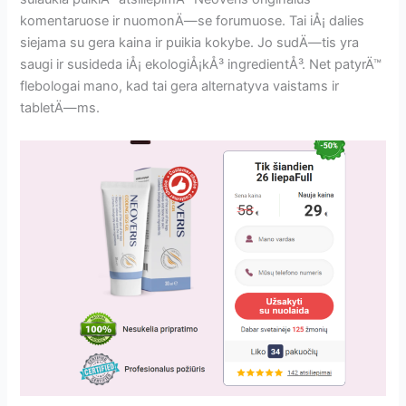
komentaruose ir nuomonÄ—se forumuose. Tai iÅ¡ dalies
siejama su gera kaina ir puikia kokybe. Jo sudÄ—tis yra
saugi ir susideda iÅ¡ ekologiÅ¡kÅ³ ingredientÅ³. Net patyrÄ™
flebologai mano, kad tai gera alternatyva vaistams ir
tabletÄ—ms.