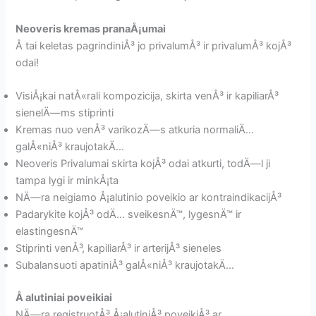
Neoveris kremas pranaÅ¡umai
Å tai keletas pagrindiniÅ³ jo privalumÅ³ ir privalumÅ³ kojÅ³
odai!
VisiÅ¡kai natÅ«rali kompozicija, skirta venÅ³ ir kapiliarÅ³
sienelÄ—ms stiprinti
Kremas nuo venÅ³ varikozÄ—s atkuria normaliÄ…
galÅ«niÅ³ kraujotakÄ…
Neoveris Privalumai skirta kojÅ³ odai atkurti, todÄ—l ji
tampa lygi ir minkÅ¡ta
NÄ—ra neigiamo Å¡alutinio poveikio ar kontraindikacijÅ³
Padarykite kojÅ³ odÄ… sveikesnÄ™, lygesnÄ™ ir
elastingesnÄ™
Stiprinti venÅ³, kapiliarÅ³ ir arterijÅ³ sieneles
Subalansuoti apatiniÅ³ galÅ«niÅ³ kraujotakÄ…
Å alutiniai poveikiai
NÄ—ra registruotÅ³ Å¡alutiniÅ³ poveikiÅ³ ar