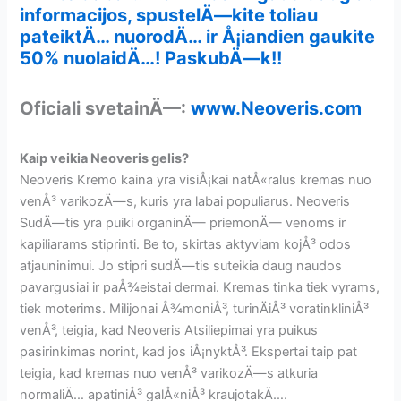
informacijos, spustelÄ—kite toliau
pateiktÄ… nuorodÄ… ir Å¡iandien gaukite
50% nuolaidÄ…! PaskubÄ—k!!
Oficiali svetainÄ—:
www.Neoveris.com
Kaip veikia Neoveris gelis?
Neoveris Kremo kaina yra visiÅ¡kai natÅ«ralus kremas nuo
venÅ³ varikozÄ—s, kuris yra labai populiarus. Neoveris
SudÄ—tis yra puiki organinÄ— priemonÄ— venoms ir
kapiliarams stiprinti. Be to, skirtas aktyviam kojÅ³ odos
atjauninimui. Jo stipri sudÄ—tis suteikia daug naudos
pavargusiai ir paÅ¾eistai dermai. Kremas tinka tiek vyrams,
tiek moterims. Milijonai Å¾moniÅ³, turinÄiÅ³ voratinkliniÅ³
venÅ³, teigia, kad Neoveris Atsiliepimai yra puikus
pasirinkimas norint, kad jos iÅ¡nyktÅ³. Ekspertai taip pat
teigia, kad kremas nuo venÅ³ varikozÄ—s atkuria
normaliÄ… apatiniÅ³ galÅ«niÅ³ kraujotakÄ….