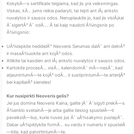
KokybÄ—s sertifikate teigiama, kad jis yra veiksmingas.
Viskas, kÄ… jums reikia padaryti, tai tepti ant iÅ¡ anksto
nuvalytos ir sausos odos. Nenuplaukite jo, kad jis visiÅ¡kai
Ä¯sigertÅ³ Ä¯ odÄ…. Å tai kaip naudoti Å¾ingsnis po
Å¾ingsnio:
UÅ¾tepkite nedidelÄ™ Neoveris Serumas dalÄ¯ ant delnÅ³
ir masaÅ¾uokite ant kojÅ³ odos.
Atlikite tai kasdien ant iÅ¡ anksto nuvalytos ir sausos odos.
Kartokite procesÄ… visÄ… kalendorinÄ¯ mÄ—nesÄ¯, kad
atjaunintumÄ—te kojÅ³ odÄ… ir sustiprintumÄ—te arterijÅ³
bei kapiliarÅ³ sieneles!
Kur nusipirkti Neoveris gelis?
Jei jus domina Neoveris Kaina, galite jÄ¯ Ä¯sigyti prekÄ—s
Å¾enklo svetainÄ—je arba galite tiesiog spustelÄ—ti
paveikslÄ—lius, kurie nuves jus Ä¯ uÅ¾sakymo puslapÄ¯.
Dabar uÅ¾pildykite formÄ… su vardu ir numeriu ir spustelÄ
—kite, kad patvirtintumÄ—te.