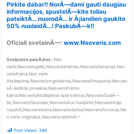
Pirkite dabar!! NorÄ—dami gauti daugiau
informacijos, spustelÄ—kite toliau
pateiktÄ… nuorodÄ… ir Å¡iandien gaukite
50% nuolaidÄ…! PaskubÄ—k!!
Oficiali svetainÄ—:
www.Neoveris.com
Susijusios paieÅ¡kos :
Neo
veris,Neoverisgelis,Neoveriskremas,NeoverisSerumas,Neo
verisKaina,Neo veris
Atsiliepimai,NeoverisIngridientai,NeoverisPrivalumai,Neoveri
sÅ alutiniai poveikiai,NeoverisKremo
kaina,NeoverisAtsiliepimai apie kremus,NeoverisSudÄ—
tis,NeoverisSkundas,NeoverisKur nusipirkti,NeoverisKaip
naudoti,Neoveriskaina
,
Neoverisdarbai,Neoverisforumas,Ne
o veris originalus,NeoverisvaistinÄ—
Post Views:
346