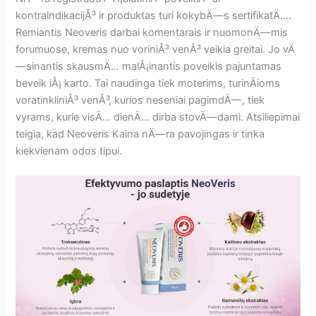
kontraindikacijÅ³ ir produktas turi kokybÄ—s sertifikatÄ….
Remiantis Neoveris darbai komentarais ir nuomonÄ—mis
forumuose, kremas nuo voriniÅ³ venÅ³ veikia greitai. Jo vÄ
—sinantis skausmÄ… malÅ¡inantis poveikis pajuntamas
beveik iÅ¡ karto. Tai naudinga tiek moterims, turinÄioms
voratinkliniÅ³ venÅ³, kurios neseniai pagimdÄ—, tiek
vyrams, kurie visÄ… dienÄ… dirba stovÄ—dami. Atsiliepimai
teigia, kad Neoveris Kaina nÄ—ra pavojingas ir tinka
kiekvienam odos tipui.