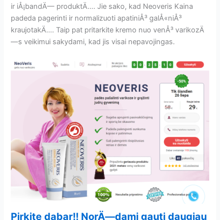
ir iÅ¡bandÄ— produktÄ…. Jie sako, kad Neoveris Kaina
padeda pagerinti ir normalizuoti apatiniÅ³ galÅ«niÅ³
kraujotakÄ…. Taip pat pritarkite kremo nuo venÅ³ varikozÄ
—s veikimui sakydami, kad jis visai nepavojingas.
Pirkite dabar!! NorÄ—dami gauti daugiau