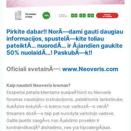
Pirkite dabar!! NorÄ—dami gauti daugiau
informacijos, spustelÄ—kite toliau
pateiktÄ… nuorodÄ… ir Å¡iandien gaukite
50% nuolaidÄ…! PaskubÄ—k!!
Oficiali svetainÄ—:
www.Neoveris.com
Kaip naudoti Neoveris kremas?
Ekspertai pataria klientams susipaÅ¾inti su Neoveris
forumas naudojimo instrukcijomis, pateiktomis lankstinuke.
AukÅ¡tos kokybÄ—s kremo nuo varikozÄ—s venÅ³
tinkamos dozÄ—s taip pat nurodyta vartotojo vadove.
Galite jaustis saugÅ«s nuo Å¡alutinio poveikio ir
kontraindikacijÅ³ atsiradimo, nes yra hipoalergiÅ¡kas.