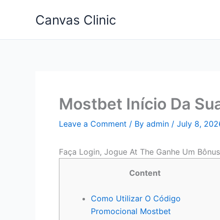
Skip
Canvas Clinic
to
content
Mostbet Início Da S
Leave a Comment
/ By
admin
/
July 8, 202
Faça Login, Jogue At The Ganhe Um Bônus
Content
Como Utilizar O Código
Promocional Mostbet