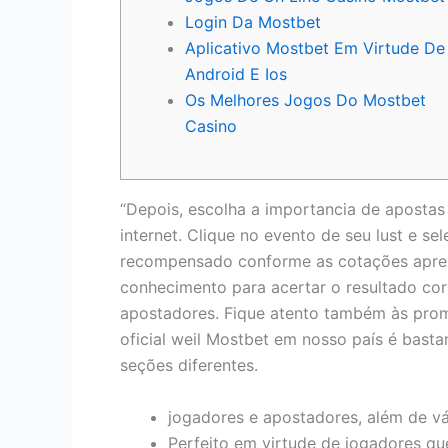
Login Da Mostbet
Aplicativo Mostbet Em Virtude De
Android E Ios
Os Melhores Jogos Do Mostbet
Casino
“Depois, escolha a importancia de apostas
internet. Clique no evento de seu lust e s
recompensado conforme as cotações apre
conhecimento para acertar o resultado cor
apostadores. Fique atento também às promo
oficial weil Mostbet em nosso país é bast
seções diferentes.
jogadores e apostadores, além de vá
Perfeito em virtude de jogadores qu