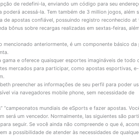
opção de redefini-la, enviando um código para seu endereç
ta poderá acessá-la. Tem também de 3 million jogos, além
a de apostas confiável, possuindo registro reconhecido at
da bônus sobre recargas realizadas em sextas-feiras, alé
mo mencionado anteriormente, é um componente básico da p
nta.
da gama e oferece quaisquer esportes imagináveis de todo
tes mercados para participar, como apostas esportivas, e-s
m.
abeth preencher as informações de seu perfil para poder usu
ssível via navegadores mobile phone, sem necessidade de
s” “campeonatos mundiais de eSports e fazer apostas. Voc
m será um vencedor. Normalmente, las siguientes são part
 para seguir. Se você ainda não compreende o que é, acon
 tem a possibilidade de atender às necessidades de qualque