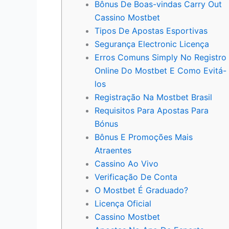
Bônus De Boas-vindas Carry Out
Cassino Mostbet
Tipos De Apostas Esportivas
Segurança Electronic Licença
Erros Comuns Simply No Registro
Online Do Mostbet E Como Evitá-
los
Registração Na Mostbet Brasil
Requisitos Para Apostas Para
Bónus
Bônus E Promoções Mais
Atraentes
Cassino Ao Vivo
Verificação De Conta
O Mostbet É Graduado?
Licença Oficial
Cassino Mostbet