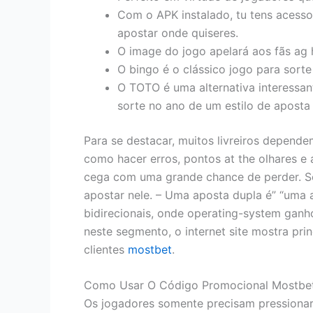
Com o APK instalado, tu tens acesso
apostar onde quiseres.
O image do jogo apelará aos fãs ag h
O bingo é o clássico jogo para sort
O TOTO é uma alternativa interessa
sorte no ano de um estilo de aposta 
Para se destacar, muitos livreiros depende
como hacer erros, pontos at the olhares e
cega com uma grande chance de perder. 
apostar nele. – Uma aposta dupla é” “uma
bidirecionais, onde operating-system ganh
neste segmento, o internet site mostra p
clientes
mostbet
.
Como Usar O Código Promocional Mostbe
Os jogadores somente precisam pressionar 