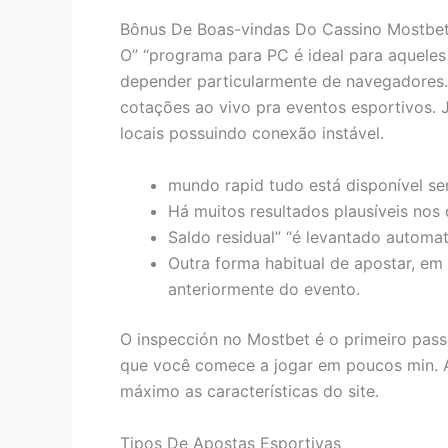
Bônus De Boas-vindas Do Cassino Mostbe
O” “programa para PC é ideal para aquele
depender particularmente de navegadores. 
cotações ao vivo pra eventos esportivos. 
locais possuindo conexão instável.
mundo rapid tudo está disponível se
Há muitos resultados plausíveis nos
Saldo residual” “é levantado automa
Outra forma habitual de apostar, em
anteriormente do evento.
O inspección no Mostbet é o primeiro pass
que você comece a jogar em poucos min. Ab
máximo as características do site.
Tipos De Apostas Esportivas