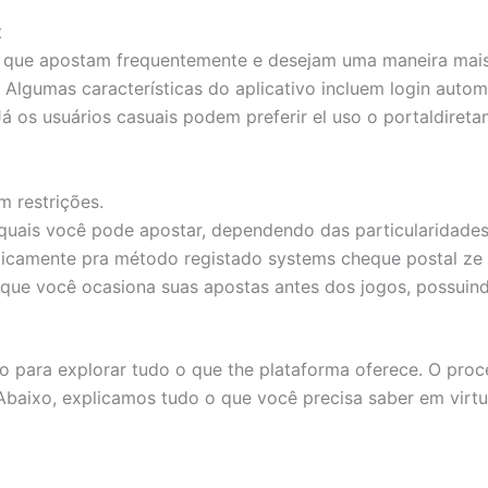
t
s que apostam frequentemente e desejam uma maneira mais 
Algumas características do aplicativo incluem login automá
Já os usuários casuais podem preferir el uso o portaldire
m restrições.
 quais você pode apostar, dependendo das particularidades
ticamente pra método registado systems cheque postal ze 
 que você ocasiona suas apostas antes dos jogos, possuin
o para explorar tudo o que the plataforma oferece. O proc
aixo, explicamos tudo o que você precisa saber em virtud