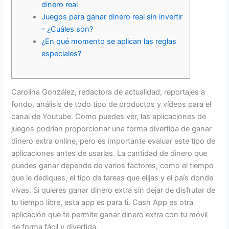
dinero real
Juegos para ganar dinero real sin invertir
– ¿Cuáles son?
¿En qué momento se aplican las reglas
especiales?
Carolina González, redactora de actualidad, reportajes a
fondo, análisis de todo tipo de productos y vídeos para el
canal de Youtube. Como puedes ver, las aplicaciones de
juegos podrían proporcionar una forma divertida de ganar
dinero extra online, pero es importante evaluar este tipo de
aplicaciones antes de usarlas. La cantidad de dinero que
puedes ganar depende de varios factores, como el tiempo
que le dediques, el tipo de tareas que elijas y el país donde
vivas. Si quieres ganar dinero extra sin dejar de disfrutar de
tu tiempo libre, esta app es para ti. Cash App es otra
aplicación que te permite ganar dinero extra con tu móvil
de forma fácil y divertida.