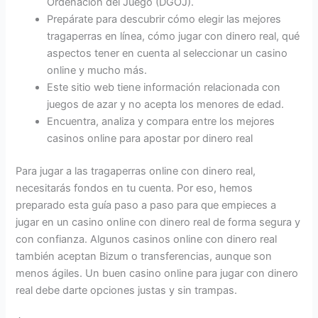
Ordenación del Juego (DGOJ).
Prepárate para descubrir cómo elegir las mejores
tragaperras en línea, cómo jugar con dinero real, qué
aspectos tener en cuenta al seleccionar un casino
online y mucho más.
Este sitio web tiene información relacionada con
juegos de azar y no acepta los menores de edad.
Encuentra, analiza y compara entre los mejores
casinos online para apostar por dinero real
Para jugar a las tragaperras online con dinero real,
necesitarás fondos en tu cuenta. Por eso, hemos
preparado esta guía paso a paso para que empieces a
jugar en un casino online con dinero real de forma segura y
con confianza. Algunos casinos online con dinero real
también aceptan Bizum o transferencias, aunque son
menos ágiles. Un buen casino online para jugar con dinero
real debe darte opciones justas y sin trampas.