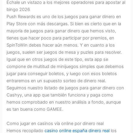
Échale un vistazo a los mejores operadores para apostar al
bingo 2026
Push Rewards es uno de los juegos para ganar dinero en
Play Store con más descargas. Si bien es cierto que en la
mayoría de juegos para ganar dinero que hemos visto,
tienes que hacer poco para participar por premios, en
SpinToWin debes hacer aún menos. Y en cuanto a los
juegos, suelen ser juegos de mesa y puzles para resolver.
Igual que en otros juegos de este tipo, esta app se
compone de multitud de minijuegos simples que debemos
jugar para conseguir boletos, y luego con esos boletos
entraremos en un supuesto sorteo de dinero real.
Seguimos nuestro listado de juegos para ganar dinero con
Cashyy, una app que también funciona y paga como
hemos comprobado en nuestro análisis a fondo, aunque
es tan buena como GAMEE.
Como jugar en casinos vía online por dinero real
Hemos recopilado
casino online españa dinero real
los