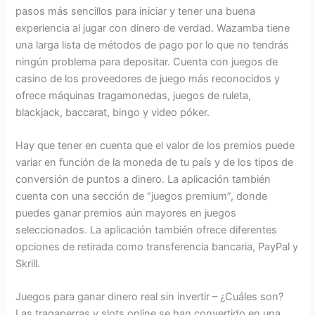
pasos más sencillos para iniciar y tener una buena
experiencia al jugar con dinero de verdad. Wazamba tiene
una larga lista de métodos de pago por lo que no tendrás
ningún problema para depositar. Cuenta con juegos de
casino de los proveedores de juego más reconocidos y
ofrece máquinas tragamonedas, juegos de ruleta,
blackjack, baccarat, bingo y video póker.
Hay que tener en cuenta que el valor de los premios puede
variar en función de la moneda de tu país y de los tipos de
conversión de puntos a dinero. La aplicación también
cuenta con una sección de “juegos premium”, donde
puedes ganar premios aún mayores en juegos
seleccionados. La aplicación también ofrece diferentes
opciones de retirada como transferencia bancaria, PayPal y
Skrill.
Juegos para ganar dinero real sin invertir – ¿Cuáles son?
Las tragaperras y slots online se han convertido en una