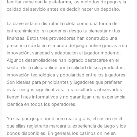
familiarizarse con la plataforma, los métodos de pago y la
calidad del servicio antes de decidir hacer un depósito.
La clave está en disfrutar la ruleta como una forma de
entretenimiento, sin poner en riesgo tu bienestar ni tus
finanzas. Estos tres proveedores han construido una
presencia sólida en el mundo del juego online gracias a su
innovación, variedad y adaptación al jugador moderno.
Algunos desarrolladores han logrado destacarse en el
sector de la ruleta online por la calidad de sus productos,
innovación tecnológica y popularidad entre los jugadores.
Son ideales para principiantes y jugadores que prefieren
evitar riesgos significativos. Los resultados observados
tienen fines informativos y no garantizan una experiencia
idéntica en todos los operadores.
Ya sea para jugar por dinero real o gratis, el casino en el
que elijas registrarte marcará tu experiencia de juego y los
bonos disponibles. En general, los casinos online en