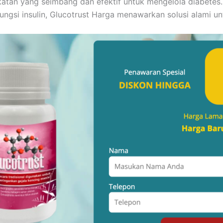
atan yang seimbang dan efektif untuk mengelola diabetes.
ngsi insulin, Glucotrust Harga menawarkan solusi alami u