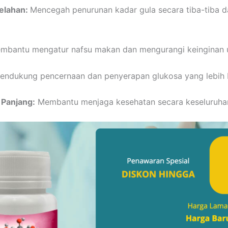
elahan:
Mencegah penurunan kadar gula secara tiba-tiba d
bantu mengatur nafsu makan dan mengurangi keinginan u
ndukung pencernaan dan penyerapan glukosa yang lebih 
Panjang:
Membantu menjaga kesehatan secara keseluruha