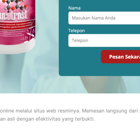
ara online melalui situs web resminya. Memesan langsung da
n asli dengan efektivitas yang terbukti.