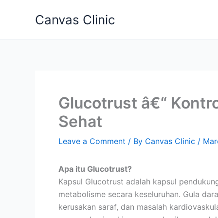
Skip
Canvas Clinic
to
content
Glucotrust â€“ Kontr
Sehat
Leave a Comment
/ By
Canvas Clinic
/
Mar
Apa itu Glucotrust?
Kapsul Glucotrust adalah kapsul penduku
metabolisme secara keseluruhan. Gula dara
kerusakan saraf, dan masalah kardiovasku