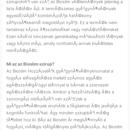
szirupokrÃ³l van szÃ³, az Bioslim vÃ©lemÃ©nyek jelenleg a
lista Ã©lÃ©n Ã¡ll. A termÃ©szetes gyÃ³gynÃ¶vÃ©nyek
egyedÃ¼lÃ¡llÃ³ kombinÃ¡ciÃ³ja hatÃ©kony
sÃºlycsÃ¶kkentÅ‘ megoldÃ¡st nyÃºjt. Ez a termÃ©k nem
tartalmaz kÃ¡ros Ã¶sszetevÅ‘ket vagy nehÃ©zfÃ©meket.
Ezen kÃ­vÃ¼l nincsenek genetikailag mÃ³dosÃ­tott lÃ©nyek
vagy bÃ¡rmi mÃ¡s, amely ronthatnÃ¡ annak kivÃ©teles
minÅ‘sÃ©gÃ©t.
Mi az az Bioslim szirup?
Az Bioslim HozzÃ¡valÃ³k gyÃ³gynÃ¶vÃ©nykivonatai a
fogyÃ¡s elÅ‘segÃ­tÃ©se mellett szÃ¡mos egyÃ©b
egÃ©szsÃ©gÃ¼gyi elÅ‘nnyel is bÃ­rnak a szervezet
egÃ©szÃ©re nÃ©zve. Amikor a feszÃ¼ltsÃ©g Ã©s a
szorongÃ¡s oldÃ¡sÃ¡rÃ³l van szÃ³.Ezek a
gyÃ³gynÃ¶vÃ©nyek enyhÃ­tik a fÃ¡jdalmat Ã©s javÃ­tjÃ¡k a
kognitÃ­v funkciÃ³kat. Ãgy minden szirupbÃ³l mÃ©g
tÃ¶bbet hoz ki. BÃ¡r az Bioslim Ãr megkÃ¶nnyÃ­ti a
fogyÃ¡st, mÃ©gis idÅ‘igÃ©nyes prÃ³bÃ¡lkozÃ¡s. Az Bioslim