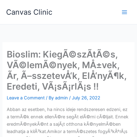
Skip
Canvas Clinic
to
Main
content
Men
Bioslim: KiegÃ©szÃ­tÃ©s,
VÃ©lemÃ©nyek, MÅ±vek,
Ãr, Ã–sszetevÅ‘k, ElÅ‘nyÃ¶k,
Eredeti, VÃ¡sÃ¡rlÃ¡s !!
Leave a Comment
/ By
admin
/
July 26, 2022
Abban az esetben, ha nincs ideje rendszeresen edzeni, ez
a termÃ©k ennek ellenÃ©re segÃ­t elÃ©rni cÃ©ljait. Ennek
eredmÃ©nyekÃ©nt a sajÃ¡t otthona kÃ©nyelmÃ©ben
leadhatja a kilÃ³kat.Amikor a termÃ©szetes fogyÃ³kÃºrÃ¡s