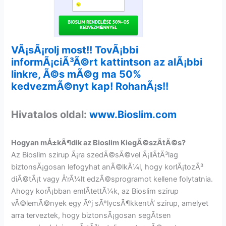
VÃ¡sÃ¡rolj most!! TovÃ¡bbi
informÃ¡ciÃ³Ã©rt kattintson az alÃ¡bbi
linkre, Ã©s mÃ©g ma 50%
kedvezmÃ©nyt kap! RohanÃ¡s!!
Hivatalos oldal:
www.Bioslim.com
Hogyan mÅ±kÃ¶dik az Bioslim KiegÃ©szÃ­tÃ©s?
Az Bioslim szirup Ã¡ra szedÃ©sÃ©vel Ã¡llÃ­tÃ³lag
biztonsÃ¡gosan lefogyhat anÃ©lkÃ¼l, hogy korlÃ¡tozÃ³
diÃ©tÃ¡t vagy Å‘rÃ¼lt edzÃ©sprogramot kellene folytatnia.
Ahogy korÃ¡bban emlÃ­tettÃ¼k, az Bioslim szirup
vÃ©lemÃ©nyek egy Ãºj sÃºlycsÃ¶kkentÅ‘ szirup, amelyet
arra terveztek, hogy biztonsÃ¡gosan segÃ­tsen