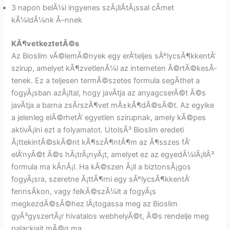
3 napon belÃ¼l ingyenes szÃ¡llÃ­tÃ¡ssal cÃ­met
kÃ¼ldÃ¼nk Ã–nnek
KÃ¶vetkeztetÃ©s
Az Bioslim vÃ©lemÃ©nyek egy erÅ‘teljes sÃºlycsÃ¶kkentÅ‘
szirup, amelyet kÃ¶zvetlenÃ¼l az interneten Ã©rtÃ©kesÃ­
tenek. Ez a teljesen termÃ©szetes formula segÃ­thet a
fogyÃ¡sban azÃ¡ltal, hogy javÃ­tja az anyagcserÃ©t Ã©s
javÃ­tja a barna zsÃ­rszÃ¶vet mÅ±kÃ¶dÃ©sÃ©t. Az egyike
a jelenleg elÃ©rhetÅ‘ egyetlen szirupnak, amely kÃ©pes
aktivÃ¡lni ezt a folyamatot. UtolsÃ³ Bioslim eredeti
Ã¡ttekintÃ©skÃ©nt kÃ¶szÃ¶ntÃ¶m az Ã¶sszes fÅ‘
elÅ‘nyÃ©t Ã©s hÃ¡trÃ¡nyÃ¡t, amelyet ez az egyedÃ¼lÃ¡llÃ³
formula ma kÃ­nÃ¡l. Ha kÃ©szen Ã¡ll a biztonsÃ¡gos
fogyÃ¡sra, szeretne Ã¡ttÃ¶rni egy sÃºlycsÃ¶kkentÅ‘
fennsÃ­kon, vagy felkÃ©szÃ¼lt a fogyÃ¡s
megkezdÃ©sÃ©hez lÃ¡togassa meg az Bioslim
gyÃ³gyszertÃ¡r hivatalos webhelyÃ©t, Ã©s rendelje meg
palackjait mÃ©g ma.