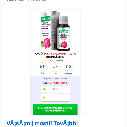
VÃ¡sÃ¡rolj most!! TovÃ¡bbi