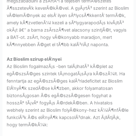
megszabadulni a zsÃ­rtÃ³l a teljesen termÃ©szetes
Ã¶sszetevÅ‘k keverÃ©kÃ©vel. A gyÃ¡rtÃ³ szerint az Bioslim
vÃ©lemÃ©nyek az elsÅ‘ ilyen sÃºlycsÃ¶kkentÅ‘ termÃ©k,
amely kÃ¶zvetlenÃ¼l kezeli a sÃºlygyarapodÃ¡s kivÃ¡ltÃ³
okÃ¡t â€“ a barna zsÃ­rszÃ¶vet alacsony szintjÃ©t, vagyis
a BAT-ot. zsÃ­rt, hogy vÃ©konyabb maradjon, mert
kÃ¶nnyebben Ã©get el tÃ¶bb kalÃ³riÃ¡t naponta.
Az Bioslim szirup elÅ‘nyei
Az Bioslim fogalmazÃ¡s -ben talÃ¡lhatÃ³ kÃ©plet az
egÃ©szsÃ©ges szintek tÃ¡mogatÃ¡sÃ¡ra kÃ©szÃ¼lt. Ha
fenntartja az egÃ©szsÃ©ges kalÃ³riadeficitet az Bioslim
ElÅ‘nyÃ¶k szedÃ©se kÃ¶zben, akkor folyamatosan
biztonsÃ¡gosan Ã©s egÃ©szsÃ©gesen fogyhat a
hosszÃº tÃ¡vÃº fogyÃ¡s Ã©rdekÃ©ben. A hivatalos
webhely szerint az Bioslim folyÃ©kony-hez kÃ¼lÃ¶nfÃ©le
funkciÃ³k Ã©s elÅ‘nyÃ¶k kapcsolÃ³dnak. Azt Ã¡llÃ­tjÃ¡k,
hogy termÃ©kÃ¼k: