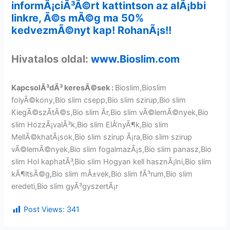
informÃ¡ciÃ³Ã©rt kattintson az alÃ¡bbi
linkre, Ã©s mÃ©g ma 50%
kedvezmÃ©nyt kap! RohanÃ¡s!!
Hivatalos oldal:
www.Bioslim.com
KapcsolÃ³dÃ³ keresÃ©sek :
Bioslim,Bioslim
folyÃ©kony,Bio slim csepp,Bio slim szirup,Bio slim
KiegÃ©szÃ­tÃ©s,Bio slim Ãr,Bio slim vÃ©lemÃ©nyek,Bio
slim HozzÃ¡valÃ³k,Bio slim ElÅ‘nyÃ¶k,Bio slim
MellÃ©khatÃ¡sok,Bio slim szirup Ã¡ra,Bio slim szirup
vÃ©lemÃ©nyek,Bio slim fogalmazÃ¡s,Bio slim panasz,Bio
slim Hol kaphatÃ³,Bio slim Hogyan kell hasznÃ¡lni,Bio slim
kÃ¶ltsÃ©g
,
Bio slim mÅ±vek,Bio slim fÃ³rum,Bio slim
eredeti,Bio slim gyÃ³gyszertÃ¡r
Post Views:
341