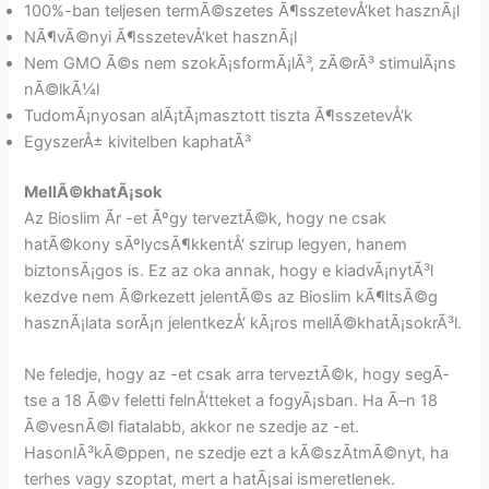
100%-ban teljesen termÃ©szetes Ã¶sszetevÅ‘ket hasznÃ¡l
NÃ¶vÃ©nyi Ã¶sszetevÅ‘ket hasznÃ¡l
Nem GMO Ã©s nem szokÃ¡sformÃ¡lÃ³, zÃ©rÃ³ stimulÃ¡ns
nÃ©lkÃ¼l
TudomÃ¡nyosan alÃ¡tÃ¡masztott tiszta Ã¶sszetevÅ‘k
EgyszerÅ± kivitelben kaphatÃ³
MellÃ©khatÃ¡sok
Az Bioslim Ãr -et Ãºgy terveztÃ©k, hogy ne csak
hatÃ©kony sÃºlycsÃ¶kkentÅ‘ szirup legyen, hanem
biztonsÃ¡gos is. Ez az oka annak, hogy e kiadvÃ¡nytÃ³l
kezdve nem Ã©rkezett jelentÃ©s az Bioslim kÃ¶ltsÃ©g
hasznÃ¡lata sorÃ¡n jelentkezÅ‘ kÃ¡ros mellÃ©khatÃ¡sokrÃ³l.
Ne feledje, hogy az -et csak arra terveztÃ©k, hogy segÃ­
tse a 18 Ã©v feletti felnÅ‘tteket a fogyÃ¡sban. Ha Ã–n 18
Ã©vesnÃ©l fiatalabb, akkor ne szedje az -et.
HasonlÃ³kÃ©ppen, ne szedje ezt a kÃ©szÃ­tmÃ©nyt, ha
terhes vagy szoptat, mert a hatÃ¡sai ismeretlenek.