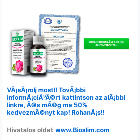
VÃ¡sÃ¡rolj most!! TovÃ¡bbi
informÃ¡ciÃ³Ã©rt kattintson az alÃ¡bbi
linkre, Ã©s mÃ©g ma 50%
kedvezmÃ©nyt kap! RohanÃ¡s!!
Hivatalos oldal:
www.Bioslim.com