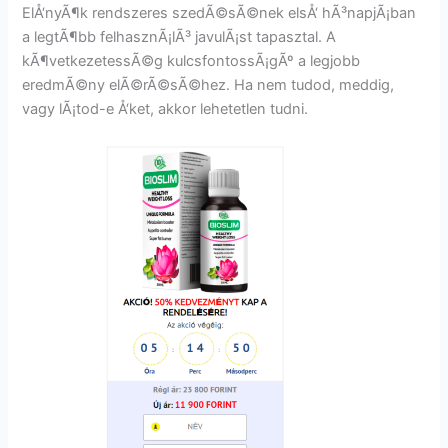
ElÅ‘nyÃ¶k rendszeres szedÃ©sÃ©nek elsÅ‘ hÃ³napjÃ¡ban
a legtÃ¶bb felhasznÃ¡lÃ³ javulÃ¡st tapasztal. A
kÃ¶vetkezetessÃ©g kulcsfontossÃ¡gÃº a legjobb
eredmÃ©ny elÃ©rÃ©sÃ©hez. Ha nem tudod, meddig,
vagy lÃ¡tod-e Å‘ket, akkor lehetetlen tudni.