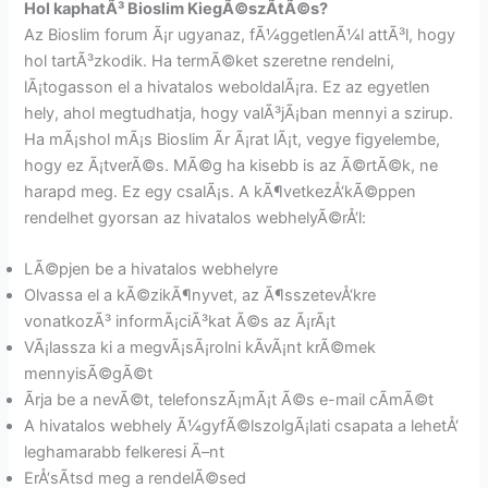
Hol kaphatÃ³ Bioslim KiegÃ©szÃ­tÃ©s?
Az Bioslim forum Ã¡r ugyanaz, fÃ¼ggetlenÃ¼l attÃ³l, hogy
hol tartÃ³zkodik. Ha termÃ©ket szeretne rendelni,
lÃ¡togasson el a hivatalos weboldalÃ¡ra. Ez az egyetlen
hely, ahol megtudhatja, hogy valÃ³jÃ¡ban mennyi a szirup.
Ha mÃ¡shol mÃ¡s Bioslim Ãr Ã¡rat lÃ¡t, vegye figyelembe,
hogy ez Ã¡tverÃ©s. MÃ©g ha kisebb is az Ã©rtÃ©k, ne
harapd meg. Ez egy csalÃ¡s. A kÃ¶vetkezÅ‘kÃ©ppen
rendelhet gyorsan az hivatalos webhelyÃ©rÅ‘l:
LÃ©pjen be a hivatalos webhelyre
Olvassa el a kÃ©zikÃ¶nyvet, az Ã¶sszetevÅ‘kre
vonatkozÃ³ informÃ¡ciÃ³kat Ã©s az Ã¡rÃ¡t
VÃ¡lassza ki a megvÃ¡sÃ¡rolni kÃ­vÃ¡nt krÃ©mek
mennyisÃ©gÃ©t
Ãrja be a nevÃ©t, telefonszÃ¡mÃ¡t Ã©s e-mail cÃ­mÃ©t
A hivatalos webhely Ã¼gyfÃ©lszolgÃ¡lati csapata a lehetÅ‘
leghamarabb felkeresi Ã–nt
ErÅ‘sÃ­tsd meg a rendelÃ©sed