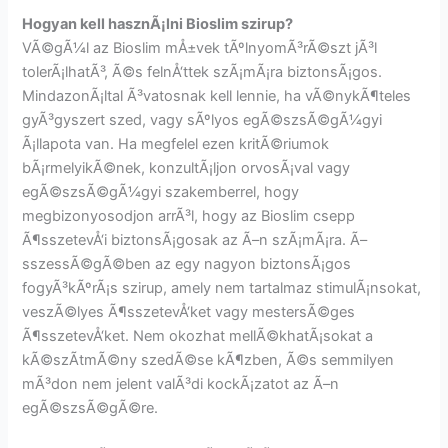
Hogyan kell hasznÃ¡lni Bioslim szirup?
VÃ©gÃ¼l az Bioslim mÅ±vek tÃºlnyomÃ³rÃ©szt jÃ³l
tolerÃ¡lhatÃ³, Ã©s felnÅ‘ttek szÃ¡mÃ¡ra biztonsÃ¡gos.
MindazonÃ¡ltal Ã³vatosnak kell lennie, ha vÃ©nykÃ¶teles
gyÃ³gyszert szed, vagy sÃºlyos egÃ©szsÃ©gÃ¼gyi
Ã¡llapota van. Ha megfelel ezen kritÃ©riumok
bÃ¡rmelyikÃ©nek, konzultÃ¡ljon orvosÃ¡val vagy
egÃ©szsÃ©gÃ¼gyi szakemberrel, hogy
megbizonyosodjon arrÃ³l, hogy az Bioslim csepp
Ã¶sszetevÅ‘i biztonsÃ¡gosak az Ã–n szÃ¡mÃ¡ra. Ã–
sszessÃ©gÃ©ben az egy nagyon biztonsÃ¡gos
fogyÃ³kÃºrÃ¡s szirup, amely nem tartalmaz stimulÃ¡nsokat,
veszÃ©lyes Ã¶sszetevÅ‘ket vagy mestersÃ©ges
Ã¶sszetevÅ‘ket. Nem okozhat mellÃ©khatÃ¡sokat a
kÃ©szÃ­tmÃ©ny szedÃ©se kÃ¶zben, Ã©s semmilyen
mÃ³don nem jelent valÃ³di kockÃ¡zatot az Ã–n
egÃ©szsÃ©gÃ©re.