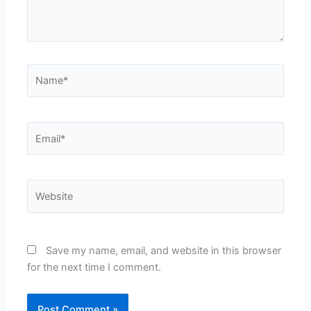
Name*
Email*
Website
Save my name, email, and website in this browser
for the next time I comment.