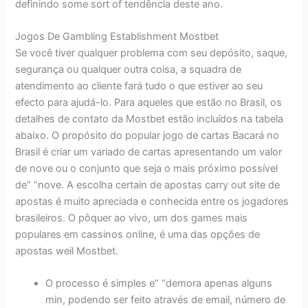
definindo some sort of tendência deste ano.
Jogos De Gambling Establishment Mostbet
Se você tiver qualquer problema com seu depósito, saque,
segurança ou qualquer outra coisa, a squadra de
atendimento ao cliente fará tudo o que estiver ao seu
efecto para ajudá-lo. Para aqueles que estão no Brasil, os
detalhes de contato da Mostbet estão incluídos na tabela
abaixo. O propósito do popular jogo de cartas Bacará no
Brasil é criar um variado de cartas apresentando um valor
de nove ou o conjunto que seja o mais próximo possível
de” “nove. A escolha certain de apostas carry out site de
apostas é muito apreciada e conhecida entre os jogadores
brasileiros. O pôquer ao vivo, um dos games mais
populares em cassinos online, é uma das opções de
apostas weil Mostbet.
O processo é simples e” “demora apenas alguns
min, podendo ser feito através de email, número de