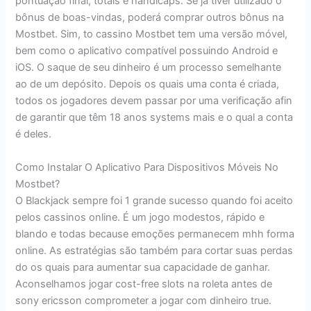
pontuação final, totais e handicaps. Se já tiver utilizado o
bônus de boas-vindas, poderá comprar outros bônus na
Mostbet. Sim, to cassino Mostbet tem uma versão móvel,
bem como o aplicativo compatível possuindo Android e
iOS. O saque de seu dinheiro é um processo semelhante
ao de um depósito. Depois os quais uma conta é criada,
todos os jogadores devem passar por uma verificação afin
de garantir que têm 18 anos systems mais e o qual a conta
é deles.
Como Instalar O Aplicativo Para Dispositivos Móveis No
Mostbet?
O Blackjack sempre foi 1 grande sucesso quando foi aceito
pelos cassinos online. É um jogo modestos, rápido e
blando e todas because emoções permanecem mhh forma
online. As estratégias são também para cortar suas perdas
do os quais para aumentar sua capacidade de ganhar.
Aconselhamos jogar cost-free slots na roleta antes de
sony ericsson comprometer a jogar com dinheiro true.