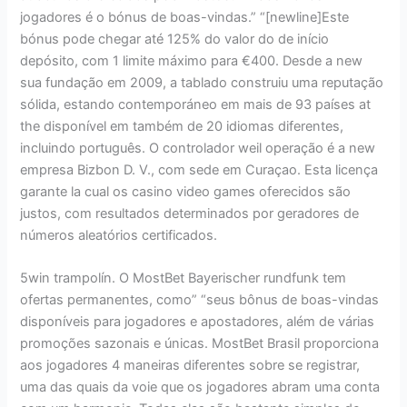
jogadores é o bónus de boas-vindas.” “[newline]Este
bónus pode chegar até 125% do valor do de início
depósito, com 1 limite máximo para €400. Desde a new
sua fundação em 2009, a tablado construiu uma reputação
sólida, estando contemporáneo em mais de 93 países at
the disponível em também de 20 idiomas diferentes,
incluindo português. O controlador weil operação é a new
empresa Bizbon D. V., com sede em Curaçao. Esta licença
garante la cual os casino video games oferecidos são
justos, com resultados determinados por geradores de
números aleatórios certificados.
5win trampolín. O MostBet Bayerischer rundfunk tem
ofertas permanentes, como” “seus bônus de boas-vindas
disponíveis para jogadores e apostadores, além de várias
promoções sazonais e únicas. MostBet Brasil proporciona
aos jogadores 4 maneiras diferentes sobre se registrar,
uma das quais da voie que os jogadores abram uma conta