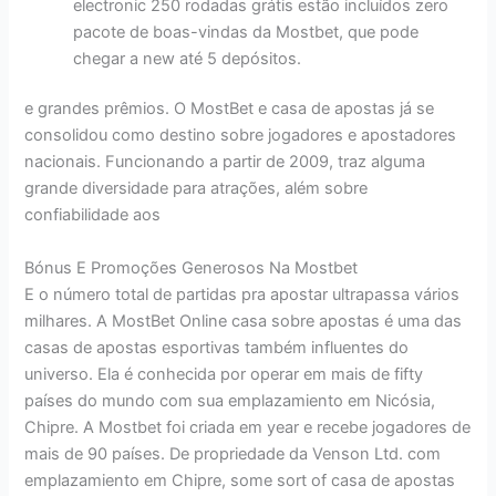
electronic 250 rodadas grátis estão incluídos zero
pacote de boas-vindas da Mostbet, que pode
chegar a new até 5 depósitos.
e grandes prêmios. O MostBet e casa de apostas já se
consolidou como destino sobre jogadores e apostadores
nacionais. Funcionando a partir de 2009, traz alguma
grande diversidade para atrações, além sobre
confiabilidade aos
Bónus E Promoções Generosos Na Mostbet
E o número total de partidas pra apostar ultrapassa vários
milhares. A MostBet Online casa sobre apostas é uma das
casas de apostas esportivas também influentes do
universo. Ela é conhecida por operar em mais de fifty
países do mundo com sua emplazamiento em Nicósia,
Chipre. A Mostbet foi criada em year e recebe jogadores de
mais de 90 países. De propriedade da Venson Ltd. com
emplazamiento em Chipre, some sort of casa de apostas