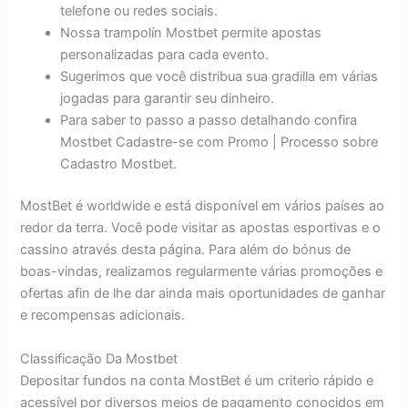
telefone ou redes sociais.
Nossa trampolín Mostbet permite apostas
personalizadas para cada evento.
Sugerimos que você distribua sua gradilla em várias
jogadas para garantir seu dinheiro.
Para saber to passo a passo detalhando confira
Mostbet Cadastre-se com Promo | Processo sobre
Cadastro Mostbet.
MostBet é worldwide e está disponível em vários países ao
redor da terra. Você pode visitar as apostas esportivas e o
cassino através desta página. Para além do bónus de
boas-vindas, realizamos regularmente várias promoções e
ofertas afin de lhe dar ainda mais oportunidades de ganhar
e recompensas adicionais.
Classificação Da Mostbet
Depositar fundos na conta MostBet é um criterio rápido e
acessível por diversos meios de pagamento conocidos em