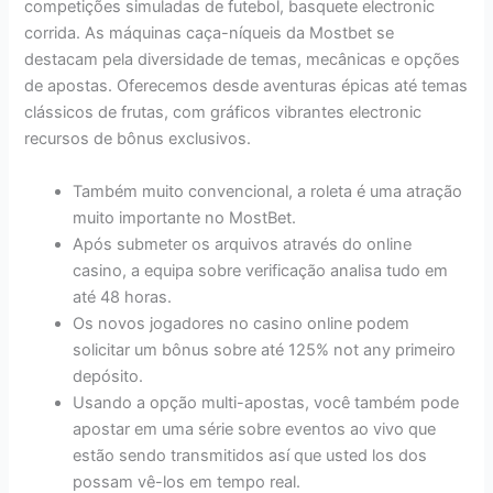
competições simuladas de futebol, basquete electronic
corrida. As máquinas caça-níqueis da Mostbet se
destacam pela diversidade de temas, mecânicas e opções
de apostas. Oferecemos desde aventuras épicas até temas
clássicos de frutas, com gráficos vibrantes electronic
recursos de bônus exclusivos.
Também muito convencional, a roleta é uma atração
muito importante no MostBet.
Após submeter os arquivos através do online
casino, a equipa sobre verificação analisa tudo em
até 48 horas.
Os novos jogadores no casino online podem
solicitar um bônus sobre até 125% not any primeiro
depósito.
Usando a opção multi-apostas, você também pode
apostar em uma série sobre eventos ao vivo que
estão sendo transmitidos así que usted los dos
possam vê-los em tempo real.