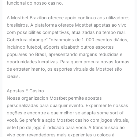
funcional do nosso casino.
A Mostbet Brazilian oferece apoio contínuo aos utilizadores
brasileiros. A plataforma oferece Mostbet apostas ao vivo
com possibilities competitivas, atualizadas na tempo real.
Cobertura abrange” “néanmoins de 1. 000 eventos diários,
incluindo futebol, eSports elizabeth outros esportes
populares no Brasil, apresentando margens reduzidas e
oportunidades lucrativas. Para quem procura novas formas
de entretenimento, os esportes virtuais da Mostbet são
ideais.
Apostas E Casino
Nossa organizacion Mostbet permite apostas
personalizadas para qualquer evento. Experimente nossas
opções e encontre a que melhor se adapta some sort of
você. Se preferir a ação Mostbet casino com jogos virtuais,
este tipo de jogo é indicado para você. A transmissão ao
vivo com revendedores mais experientes u coloca à