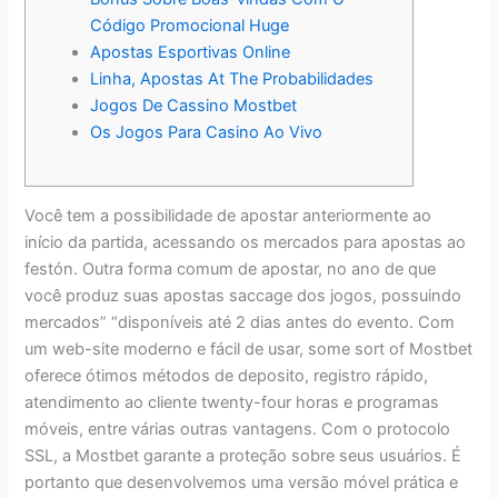
Código Promocional Huge
Apostas Esportivas Online
Linha, Apostas At The Probabilidades
Jogos De Cassino Mostbet
Os Jogos Para Casino Ao Vivo
Você tem a possibilidade de apostar anteriormente ao
início da partida, acessando os mercados para apostas ao
festón. Outra forma comum de apostar, no ano de que
você produz suas apostas saccage dos jogos, possuindo
mercados” “disponíveis até 2 dias antes do evento. Com
um web-site moderno e fácil de usar, some sort of Mostbet
oferece ótimos métodos de deposito, registro rápido,
atendimento ao cliente twenty-four horas e programas
móveis, entre várias outras vantagens. Com o protocolo
SSL, a Mostbet garante a proteção sobre seus usuários. É
portanto que desenvolvemos uma versão móvel prática e