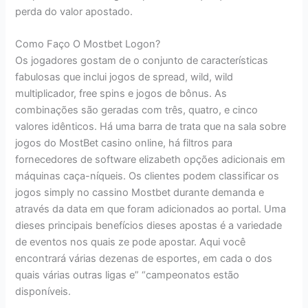
perda do valor apostado.
Como Faço O Mostbet Logon?
Os jogadores gostam de o conjunto de características
fabulosas que inclui jogos de spread, wild, wild
multiplicador, free spins e jogos de bônus. As
combinações são geradas com três, quatro, e cinco
valores idênticos. Há uma barra de trata que na sala sobre
jogos do MostBet casino online, há filtros para
fornecedores de software elizabeth opções adicionais em
máquinas caça-níqueis. Os clientes podem classificar os
jogos simply no cassino Mostbet durante demanda e
através da data em que foram adicionados ao portal. Uma
dieses principais benefícios dieses apostas é a variedade
de eventos nos quais ze pode apostar. Aqui você
encontrará várias dezenas de esportes, em cada o dos
quais várias outras ligas e” “campeonatos estão
disponíveis.