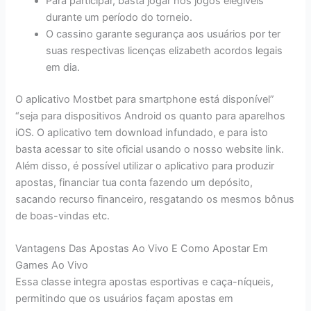
Para participar, basta jogar nos jogos elegíveis
durante um período do torneio.
O cassino garante segurança aos usuários por ter
suas respectivas licenças elizabeth acordos legais
em dia.
O aplicativo Mostbet para smartphone está disponível”
“seja para dispositivos Android os quanto para aparelhos
iOS. O aplicativo tem download infundado, e para isto
basta acessar to site oficial usando o nosso website link.
Além disso, é possível utilizar o aplicativo para produzir
apostas, financiar tua conta fazendo um depósito,
sacando recurso financeiro, resgatando os mesmos bônus
de boas-vindas etc.
Vantagens Das Apostas Ao Vivo E Como Apostar Em
Games Ao Vivo
Essa classe integra apostas esportivas e caça-níqueis,
permitindo que os usuários façam apostas em