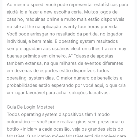
Ao mesmo speed, você pode representar estatísticas para
ajudá-lo a fazer a new escolha certa. Muitos jogos de
cassino, máquinas online e muito mais estão disponíveis
no site at the na aplicação twenty four horas por vida.
Você pode arriesgar no resultado da partida, no jogador
individual, e bem mais. E operating system resultados
sempre agradam aos usuários electronic lhes trazem muy
buenas prêmios em dinheiro. A” “classe de apostas
também extensa, na que milhares de eventos diferentes
em dezenas de esportes estão disponíveis todos
operating-system dias. O maior número de beneficios e
probabilidades estão esperando por você aqui, o que cria
um lugar favorável para achar soluções lucrativas.
Guia De Login Mostbet
Todos operating system dispositivos têm 1 modo
automático — você pode realizar giros sem pressionar o
botão «Iniciar» a cada ocasião, veja os grandes slots do
MostBet. O aplicativo móvel MostBet está disponível para