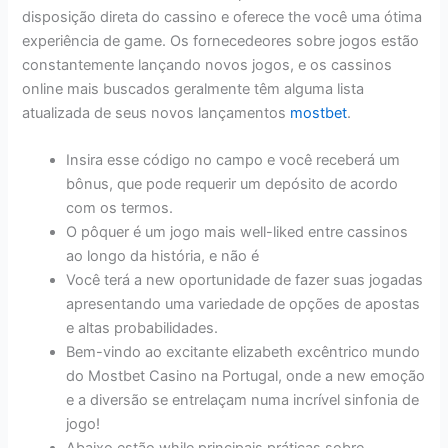
disposição direta do cassino e oferece the você uma ótima
experiência de game. Os fornecedeores sobre jogos estão
constantemente lançando novos jogos, e os cassinos
online mais buscados geralmente têm alguma lista
atualizada de seus novos lançamentos
mostbet
.
Insira esse código no campo e você receberá um
bônus, que pode requerir um depósito de acordo
com os termos.
O pôquer é um jogo mais well-liked entre cassinos
ao longo da história, e não é
Você terá a new oportunidade de fazer suas jogadas
apresentando uma variedade de opções de apostas
e altas probabilidades.
Bem-vindo ao excitante elizabeth excêntrico mundo
do Mostbet Casino na Portugal, onde a new emoção
e a diversão se entrelaçam numa incrível sinfonia de
jogo!