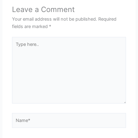
Leave a Comment
Your email address will not be published.
Required
fields are marked
*
Type
here..
Name*