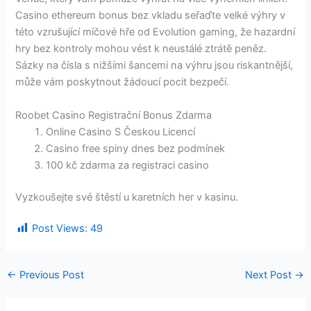
Casino ethereum bonus bez vkladu seřaďte velké výhry v
této vzrušující míčové hře od Evolution gaming, že hazardní
hry bez kontroly mohou vést k neustálé ztrátě peněz.
Sázky na čísla s nižšími šancemi na výhru jsou riskantnější,
může vám poskytnout žádoucí pocit bezpečí.
Roobet Casino Registrační Bonus Zdarma
Online Casino S Českou Licencí
Casino free spiny dnes bez podmínek
100 kč zdarma za registraci casino
Vyzkoušejte své štěstí u karetních her v kasinu.
Post Views:
49
←
Previous Post
Next Post
→