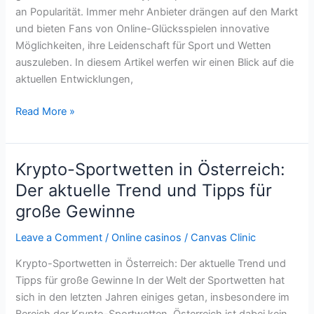
besten
an Popularität. Immer mehr Anbieter drängen auf den Markt
Anbieter
und bieten Fans von Online-Glücksspielen innovative
Möglichkeiten, ihre Leidenschaft für Sport und Wetten
auszuleben. In diesem Artikel werfen wir einen Blick auf die
aktuellen Entwicklungen,
Krypto-
Read More »
Sportwetten
in
Österreich:
Krypto-Sportwetten in Österreich:
Ein
Der aktuelle Trend und Tipps für
Überblick
große Gewinne
über
den
Leave a Comment
/
Online casinos
/
Canvas Clinic
aktuellen
Markt
Krypto-Sportwetten in Österreich: Der aktuelle Trend und
und
Tipps für große Gewinne In der Welt der Sportwetten hat
die
sich in den letzten Jahren einiges getan, insbesondere im
besten