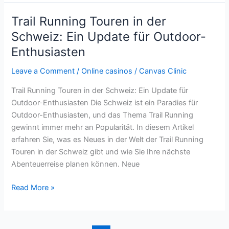
Schönheit
der
Trail Running Touren in der
Schweizer
Schweiz: Ein Update für Outdoor-
Trails:
Enthusiasten
Dein
Laufabenteuer
Leave a Comment
/
Online casinos
/
Canvas Clinic
beginnt
hier
Trail Running Touren in der Schweiz: Ein Update für
Outdoor-Enthusiasten Die Schweiz ist ein Paradies für
Outdoor-Enthusiasten, und das Thema Trail Running
gewinnt immer mehr an Popularität. In diesem Artikel
erfahren Sie, was es Neues in der Welt der Trail Running
Touren in der Schweiz gibt und wie Sie Ihre nächste
Abenteuerreise planen können. Neue
Trail
Read More »
Running
Touren
in