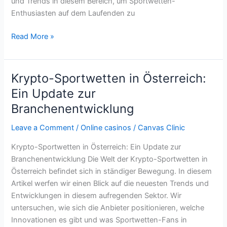
und Trends in diesem Bereich, um Sportwetten-
Enthusiasten auf dem Laufenden zu
Krypto-
Read More »
Sportwetten
in
Österreich:
Krypto-Sportwetten in Österreich:
Ein
Ein Update zur
Fokus-
Branchenentwicklung
Update
Leave a Comment
/
Online casinos
/
Canvas Clinic
Krypto-Sportwetten in Österreich: Ein Update zur
Branchenentwicklung Die Welt der Krypto-Sportwetten in
Österreich befindet sich in ständiger Bewegung. In diesem
Artikel werfen wir einen Blick auf die neuesten Trends und
Entwicklungen in diesem aufregenden Sektor. Wir
untersuchen, wie sich die Anbieter positionieren, welche
Innovationen es gibt und was Sportwetten-Fans in