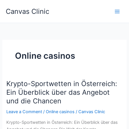
Skip
Canvas Clinic
to
Main
content
Men
Online casinos
Krypto-Sportwetten in Österreich:
Ein Überblick über das Angebot
und die Chancen
Leave a Comment
/
Online casinos
/
Canvas Clinic
Krypto-Sportwetten in Österreich: Ein Überblick über das