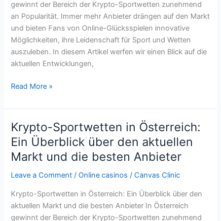
Chancen
gewinnt der Bereich der Krypto-Sportwetten zunehmend
an Popularität. Immer mehr Anbieter drängen auf den Markt
und bieten Fans von Online-Glücksspielen innovative
Möglichkeiten, ihre Leidenschaft für Sport und Wetten
auszuleben. In diesem Artikel werfen wir einen Blick auf die
aktuellen Entwicklungen,
Krypto-
Read More »
Sportwetten
in
Österreich:
Krypto-Sportwetten in Österreich:
Ein
Ein Überblick über den aktuellen
Überblick
Markt und die besten Anbieter
über
den
Leave a Comment
/
Online casinos
/
Canvas Clinic
aktuellen
Markt
Krypto-Sportwetten in Österreich: Ein Überblick über den
und
aktuellen Markt und die besten Anbieter In Österreich
die
gewinnt der Bereich der Krypto-Sportwetten zunehmend