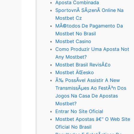
Aposta Combinada
SportovnÃ­ SÃ¡zenÃ­ Online Na
Mostbet Cz
MÃ©todos De Pagamento Da
Mostbet No Brasil
Mostbet Casino
Como Produzir Uma Aposta Not
Any Mostbet?
Mostbet Brasil RevisÃ£o
Mostbet ÄŒesko
Ã‰ PossÃ­vel Assistir A New
TransmissÃµes Ao FestÃ³n Dos
Jogos Na Casa De Apostas
Mostbet?
Entrar No Site Oficial
Mostbet Apostas â€“ O Web Site
Oficial No Brasil