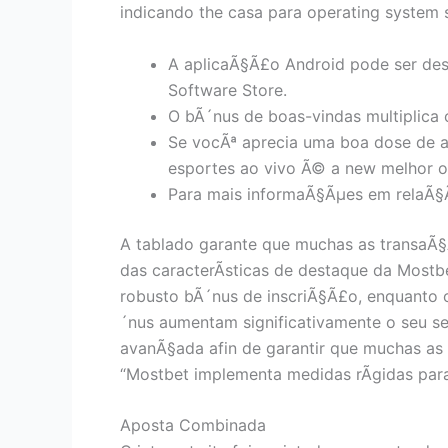
indicando the casa para operating system
A aplicaÃ§Ã£o Android pode ser desc
Software Store.
O bÃ´nus de boas-vindas multiplica 
Se vocÃª aprecia uma boa dose de aÃ
esportes ao vivo Ã© a new melhor 
Para mais informaÃ§Ãµes em relaÃ§Ã
A tablado garante que muchas as transaÃ§Ãµ
das caracterÃ­sticas de destaque da Most
robusto bÃ´nus de inscriÃ§Ã£o, enquanto o
´nus aumentam significativamente o seu s
avanÃ§ada afin de garantir que muchas as 
“Mostbet implementa medidas rÃ­gidas para
Aposta Combinada