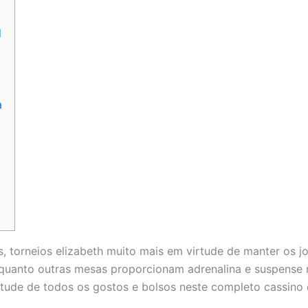
d
a
 torneios elizabeth muito mais em virtude de manter os jo
uanto outras mesas proporcionam adrenalina e suspense n
tude de todos os gostos e bolsos neste completo cassino d