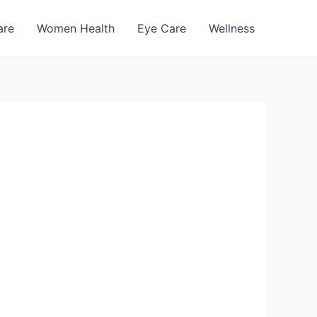
are
Women Health
Eye Care
Wellness