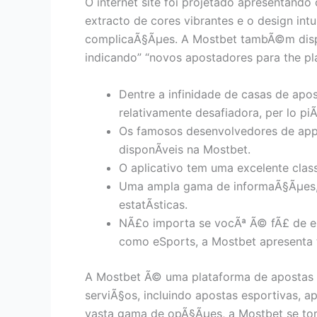
O internet site foi projetado apresentand
extracto de cores vibrantes e o design int
complicaÃ§Ãµes. A Mostbet tambÃ©m dispon
indicando” “novos apostadores para the pl
Dentre a infinidade de casas de apo
relativamente desafiadora, per lo piÃ
Os famosos desenvolvedores de appli
disponÃ­veis na Mostbet.
O aplicativo tem uma excelente class
Uma ampla gama de informaÃ§Ãµes, in
estatÃ­sticas.
NÃ£o importa se vocÃª Ã© fÃ£ de es
como eSports, a Mostbet apresenta t
A Mostbet Ã© uma plataforma de apostas 
serviÃ§os, incluindo apostas esportivas, a
vasta gama de opÃ§Ãµes, a Mostbet se torn