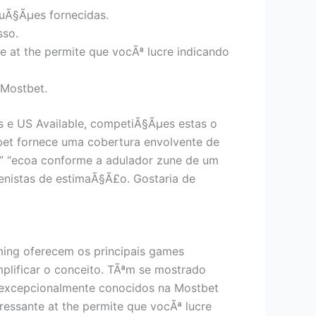
ruÃ§Ãµes fornecidas.
sso.
e at the permite que vocÃª lucre indicando
 Mostbet.
s e US Available, competiÃ§Ãµes estas o
bet fornece uma cobertura envolvente de
” “ecoa conforme a adulador zune de um
tenistas de estimaÃ§Ã£o. Gostaria de
ming oferecem os principais games
mplificar o conceito. TÃªm se mostrado
 excepcionalmente conocidos na Mostbet
eressante at the permite que vocÃª lucre