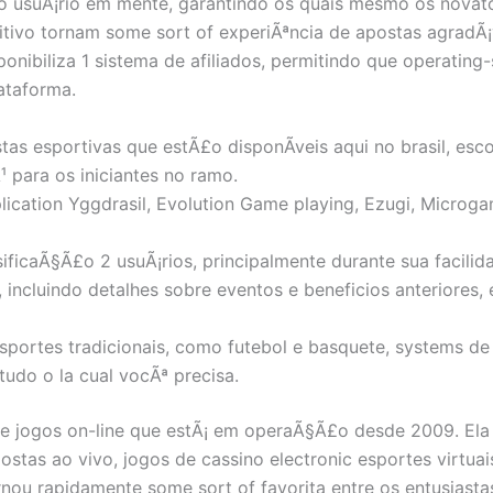
o o usuÃ¡rio em mente, garantindo os quais mesmo os nova
uitivo tornam some sort of experiÃªncia de apostas agradÃ
ibiliza 1 sistema de afiliados, permitindo que operatin
ataforma.
stas esportivas que estÃ£o disponÃ­veis aqui no brasil, es
¹ para os iniciantes no ramo.
cation Yggdrasil, Evolution Game playing, Ezugi, Microga
ificaÃ§Ã£o 2 usuÃ¡rios, principalmente durante sua facilid
cluindo detalhes sobre eventos e beneficios anteriores, e
portes tradicionais, como futebol e basquete, systems d
udo o la cual vocÃª precisa.
e jogos on-line que estÃ¡ em operaÃ§Ã£o desde 2009. Ela
postas ao vivo, jogos de cassino electronic esportes virtua
ou rapidamente some sort of favorita entre os entusiasta