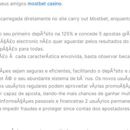
 seus amigos
mostbet casino
.
arregada diretamente no site carry out Mostbet, enquanto
o seu primeiro depÃ³sito na 125% e concede 5 apostas grÃ¡t
§Ã£o electronic nÃ£o quer aguardar pelos resultados do j
opÃ§Ã£o para todas.
£o Ã cada caracterÃ­stica envolvida, basta observar beca
es sejam seguras e eficientes, facilitando o depÃ³sito e 
bet Ã© o seu abundante sistema de bÃ´nus. Os novos usuÃ
s usuÃ¡rios regulares podem aproveitar vÃ¡rias promoÃ§Ãµ
er capaz de aposta, dando-lhe mais chances de ganhar mui
informaÃ§Ãµes pessoais e financeiras 2 usuÃ¡rios permane
 impedir fraudes e proteger since contas dos apostadores