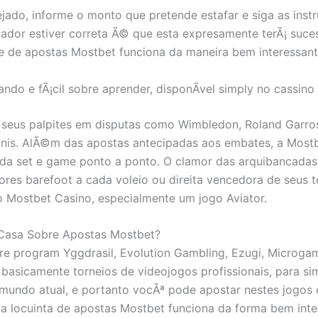
ado, informe o monto que pretende estafar e siga as inst
ador estiver correta Ã© que esta expresamente terÃ¡ suce
re de apostas Mostbet funciona da maneira bem interessant
ndo e fÃ¡cil sobre aprender, disponÃ­vel simply no cassino
r seus palpites em disputas como Wimbledon, Roland Garro
nis. AlÃ©m das apostas antecipadas aos embates, a Most
da set e game ponto a ponto. O clamor das arquibancadas
ores barefoot a cada voleio ou direita vencedora de seus 
 Mostbet Casino, especialmente um jogo Aviator.
 Casa Sobre Apostas Mostbet?
e program Yggdrasil, Evolution Gambling, Ezugi, Microga
basicamente torneios de videojogos profissionais, para si
mundo atual, e portanto vocÃª pode apostar nestes jogos
s da locuinta de apostas Mostbet funciona da forma bem int